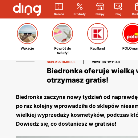
Gazetki
Produkty
Sklepy
Blog
Dni 
Wakacje
Powrót do
Kaufland
POLOmar
szkoły!
SUPER PROMOCJE
|
2023-06-12 11:40
Biedronka oferuje wielk
otrzymasz gratis!
Biedronka zaczyna nowy tydzień od naprawdę s
po raz kolejny wprowadziła do sklepów niesa
wielkiej wyprzedaży kosmetyków, podczas któ
Dowiedz się, co dostaniesz w gratisie!