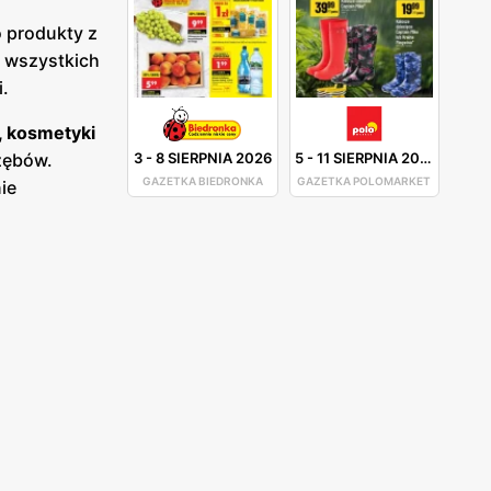
o produkty z
y wszystkich
i.
, kosmetyki
3
-
8 SIERPNIA 2026
5
-
11 SIERPNIA 2026
 zębów.
GAZETKA BIEDRONKA
GAZETKA POLOMARKET
ie