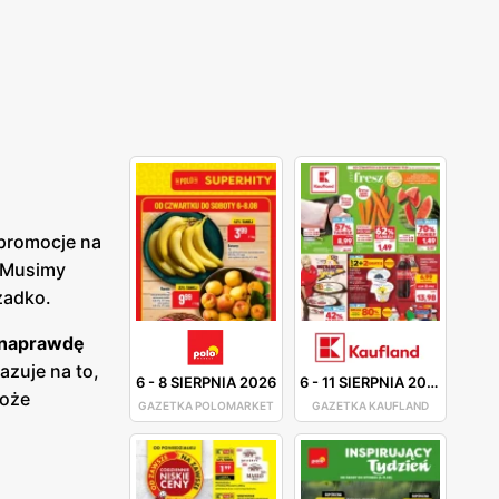
 promocje na
. Musimy
zadko.
a naprawdę
azuje na to,
6
-
8 SIERPNIA 2026
6
-
11 SIERPNIA 2026
może
GAZETKA POLOMARKET
GAZETKA KAUFLAND