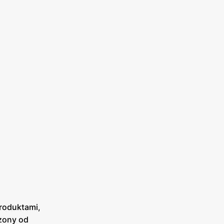
produktami,
czony od