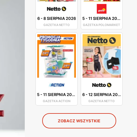
6
-
8 SIERPNIA 2026
5
-
11 SIERPNIA 2026
GAZETKA NETTO
GAZETKA POLOMARKET
5
-
11 SIERPNIA 2026
6
-
12 SIERPNIA 2026
GAZETKA ACTION
GAZETKA NETTO
ZOBACZ WSZYSTKIE