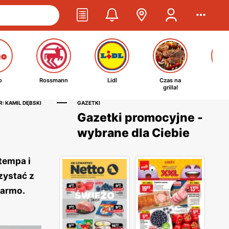
o
Rossmann
Lidl
Czas na
Ta
grilla!
kosm
: KAMIL DĘBSKI
GAZETKI
Gazetki promocyjne -
wybrane dla Ciebie
tempa i
zystać z
darmo.