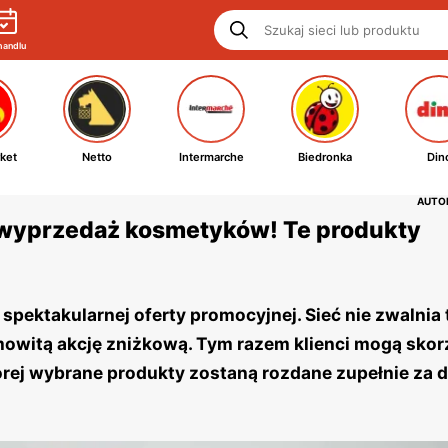
handlu
ket
Netto
Intermarche
Biedronka
Din
AUTOR
ą wyprzedaż kosmetyków! Te produkty
pektakularnej oferty promocyjnej. Sieć nie zwalnia 
mowitą akcję zniżkową. Tym razem klienci mogą skor
rej wybrane produkty zostaną rozdane zupełnie za 