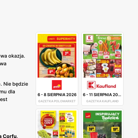
owa okazja.
dwa
e
. Nie będzie
emu dla
6
-
8 SIERPNIA 2026
6
-
11 SIERPNIA 2026
jest
GAZETKA POLOMARKET
GAZETKA KAUFLAND
ą Corfu
.