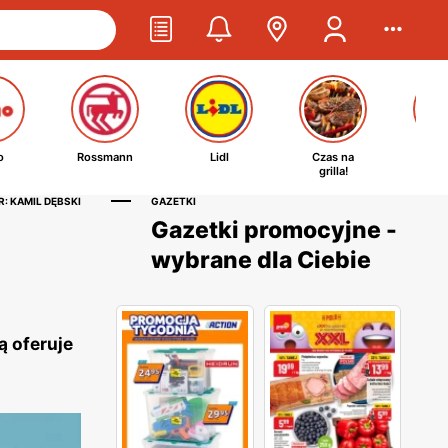
o
Rossmann
Lidl
Czas na
Ta
grilla!
kosm
: KAMIL DĘBSKI
GAZETKI
Gazetki promocyjne -
wybrane dla Ciebie
ą oferuje