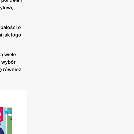
portfele i
ylowi,
bałości o
 jak logo
ą wiele
i wybór
ę również