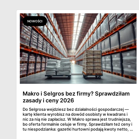
NOWOŚCI
Makro i Selgros bez firmy? Sprawdziłam
zasady i ceny 2026
Do Selgrosa wejdziesz bez działalności gospodarczej —
kartę klienta wyrobisz na dowód osobisty w kwadrans i
nic za nią nie zapłacisz. W Makro sprawa jest trudniejsza,
bo oferta formalnie celuje w firmy. Sprawdziłam też ceny i
tu niespodzianka: gazetki hurtowni podają kwoty netto, a
przy kasie doliczany jest VAT. Co więcej, hurt wcale nie