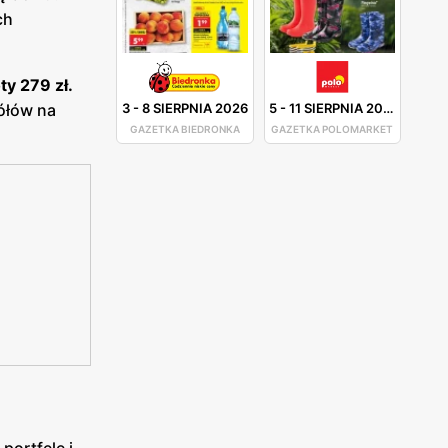
ch
ty 279 zł.
3
-
8 SIERPNIA 2026
5
-
11 SIERPNIA 2026
ółów na
GAZETKA BIEDRONKA
GAZETKA POLOMARKET