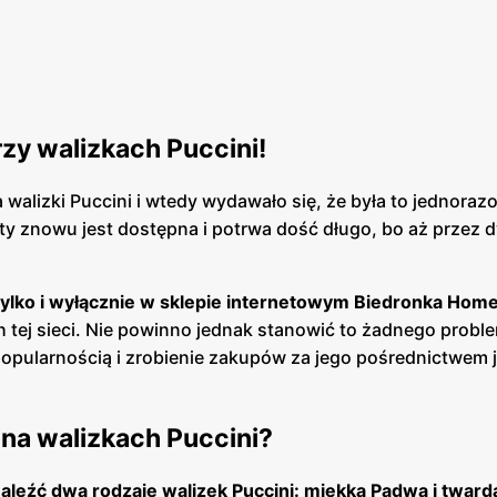
zy walizkach Puccini!
alizki Puccini i wtedy wydawało się, że była to jednoraz
ukty znowu jest dostępna i potrwa dość długo, bo aż przez 
ę tylko i wyłącznie w sklepie internetowym Biedronka Hom
 tej sieci. Nie powinno jednak stanowić to żadnego probl
 popularnością i zrobienie zakupów za jego pośrednictwem 
 na walizkach Puccini?
eźć dwa rodzaje walizek Puccini: miękką Padwa i tward