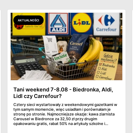
AKTUALNOŚCI
Tani weekend 7-8.08 - Biedronka, Aldi,
Lidl czy Carrefour?
Cztery sieci wystartowały z weekendowymi gazetkami w
tym samym momencie, więc usiadłam i porównałam je
stronę po stronie. Najmocniejsze okazje: kawa ziarnista
Carousel w Biedronce za 32,50 zł przy drugim
opakowaniu gratis, rabat 50% na artykuły szkolne i
przemysłowe przy zakupie trzech sztuk oraz banany po