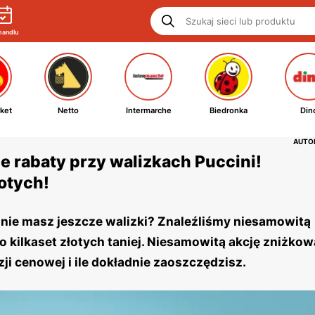
handlu
ket
Netto
Intermarche
Biedronka
Din
AUTOR
e rabaty przy walizkach Puccini!
otych!
 nie masz jeszcze walizki? Znaleźliśmy niesamowitą
 o kilkaset złotych taniej. Niesamowitą akcję zniżkow
azji cenowej i ile dokładnie zaoszczędzisz.