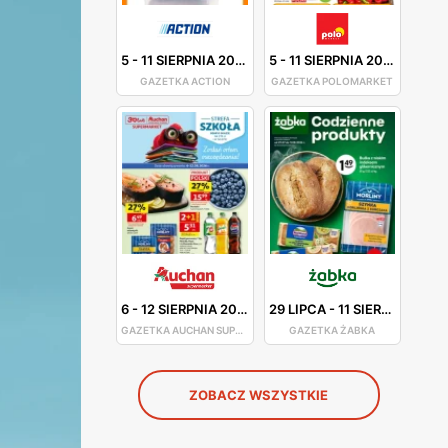
5
-
11 SIERPNIA 2026
5
-
11 SIERPNIA 2026
GAZETKA ACTION
GAZETKA POLOMARKET
6
-
12 SIERPNIA 2026
29 LIPCA
-
11 SIERPNIA 2026
GAZETKA AUCHAN SUPERMARKET
GAZETKA ŻABKA
ZOBACZ WSZYSTKIE