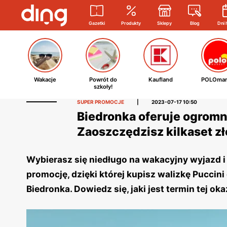
Gazetki
Produkty
Sklepy
Blog
Dni 
Wakacje
Powrót do
Kaufland
POLOmar
szkoły!
SUPER PROMOCJE
|
2023-07-17 10:50
Biedronka oferuje ogromn
Zaoszczędzisz kilkaset zł
Wybierasz się niedługo na wakacyjny wyjazd i
promocję, dzięki której kupisz walizkę Puccini
Biedronka. Dowiedz się, jaki jest termin tej ok