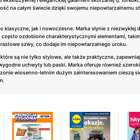
ekskluzywnej i eleganckiej galanterii skórzanej tj. torebki, 
ność na całym świecie dzięki swojemu niepowtarzalnemu st
o klasyczne, jak i nowoczesne. Marka słynie z niezwykłej d
ą często ozdobione charakterystycznymi elementami, takimi
ntrastowe szwy, co dodaje im niepowtarzalnego uroku.
które są nie tylko stylowe, ale także praktyczne, zapewniaj
wygodne uchwyty lub paski. Marka oferuje również szerok
 sezonie wiosenno-letnim dużym zainteresowaniem cieszą si
m.