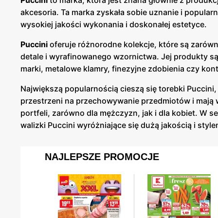
Puccini
to marka, która jest znana głównie z produkcji 
akcesoria. Ta marka zyskała sobie uznanie i popular
wysokiej jakości wykonania i doskonałej estetyce.
Puccini
oferuje różnorodne kolekcje, które są zarówn
detale i wyrafinowanego wzornictwa. Jej produkty s
marki, metalowe klamry, finezyjne zdobienia czy ko
Największą popularnością cieszą się torebki Puccini, 
przestrzeni na przechowywanie przedmiotów i mają 
portfeli, zarówno dla mężczyzn, jak i dla kobiet. W
walizki Puccini wyróżniające się dużą jakością i style