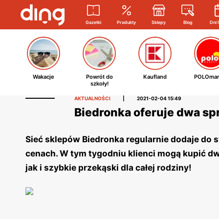
Gazetki
Produkty
Sklepy
Blog
Dni 
Wakacje
Powrót do
Kaufland
POLOmar
szkoły!
AKTUALNOŚCI
|
2021-02-04 15:49
Biedronka oferuje dwa spr
Sieć sklepów Biedronka regularnie dodaje do s
cenach. W tym tygodniu klienci mogą kupić d
jak i szybkie przekąski dla całej rodziny!