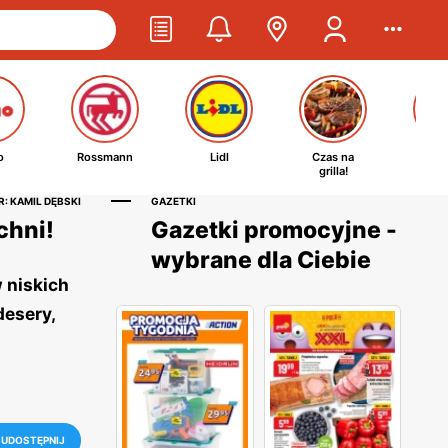
o
Rossmann
Lidl
Czas na
Ta
grilla!
kosm
: KAMIL DĘBSKI
GAZETKI
chni!
Gazetki promocyjne -
wybrane dla Ciebie
 niskich
desery,
UDOSTĘPNIJ