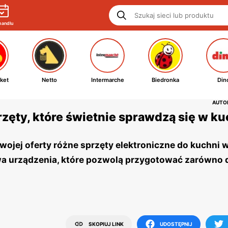
handlu
ket
Netto
Intermarche
Biedronka
Din
AUTOR
zęty, które świetnie sprawdzą się w ku
wojej oferty różne sprzęty elektroniczne do kuchni w
wa urządzenia, które pozwolą przygotować zarówno 
SKOPIUJ LINK
UDOSTĘPNIJ