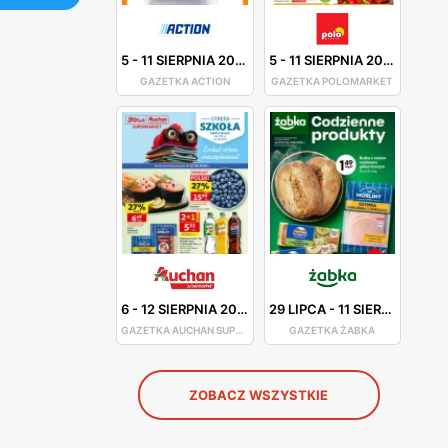
5
-
11 SIERPNIA 2026
5
-
11 SIERPNIA 2026
GAZETKA ACTION
GAZETKA POLOMARKET
6
-
12 SIERPNIA 2026
29 LIPCA
-
11 SIERPNIA 2026
GAZETKA AUCHAN SUPERMARKET
GAZETKA ŻABKA
ZOBACZ WSZYSTKIE