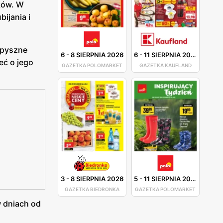
ków. W
ijania i
 pyszne
6
-
8 SIERPNIA 2026
6
-
11 SIERPNIA 2026
eć o jego
GAZETKA POLOMARKET
GAZETKA KAUFLAND
3
-
8 SIERPNIA 2026
5
-
11 SIERPNIA 2026
GAZETKA BIEDRONKA
GAZETKA POLOMARKET
w dniach od