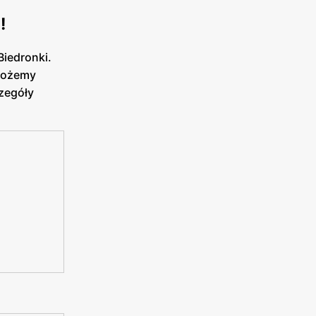
!
Biedronki.
 możemy
czegóły