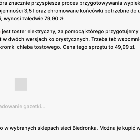
 która znacznie przyspiesza proces przygotowywania wypie
ojemności 3,5 l oraz chromowane końcówki potrzebne do ub
i, wynosi zaledwie 79,90 zł.
a
jest toster elektryczny, za pomocą którego przygotujemy
st w dwóch wersjach kolorystycznych. Trzeba też wspomni
kromki chleba tostowego. Cena tego sprzętu to 49,99 zł.
adowanie gazetki...
ko w wybranych sklepach sieci Biedronka. Można je kupić 