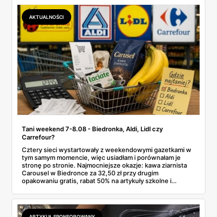
Makro ponad dwa razy więcej niż w weekendowej
promocji dyskontu.
AKTUALNOŚCI
Tani weekend 7-8.08 - Biedronka, Aldi, Lidl czy
Carrefour?
Cztery sieci wystartowały z weekendowymi gazetkami w
tym samym momencie, więc usiadłam i porównałam je
stronę po stronie. Najmocniejsze okazje: kawa ziarnista
Carousel w Biedronce za 32,50 zł przy drugim
opakowaniu gratis, rabat 50% na artykuły szkolne i
przemysłowe przy zakupie trzech sztuk oraz banany po
2,99 zł za kilogram, ale wyłącznie w sobotę z aplikacją. Aldi
odpowiada masłem za 2,99 zł. Werdykt w skrócie:
najwięcej wyciśniesz z Biedronki, po świeże warzywa jedź
ARTYKUŁ SPONSOROWANY