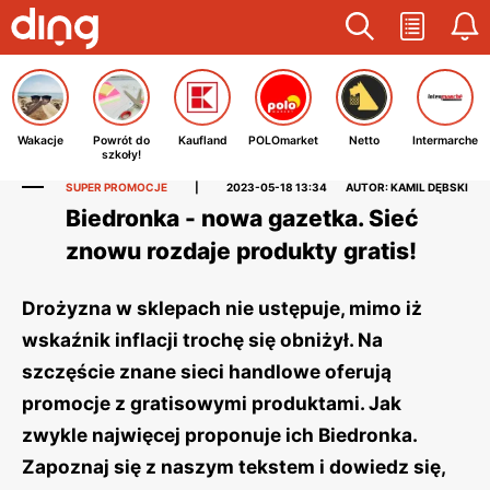
Wakacje
Powrót do
Kaufland
POLOmarket
Netto
Intermarche
szkoły!
SUPER PROMOCJE
|
2023-05-18 13:34
AUTOR: KAMIL DĘBSKI
Biedronka - nowa gazetka. Sieć
znowu rozdaje produkty gratis!
Drożyzna w sklepach nie ustępuje, mimo iż
wskaźnik inflacji trochę się obniżył. Na
szczęście znane sieci handlowe oferują
promocje z gratisowymi produktami. Jak
zwykle najwięcej proponuje ich Biedronka.
Zapoznaj się z naszym tekstem i dowiedz się,