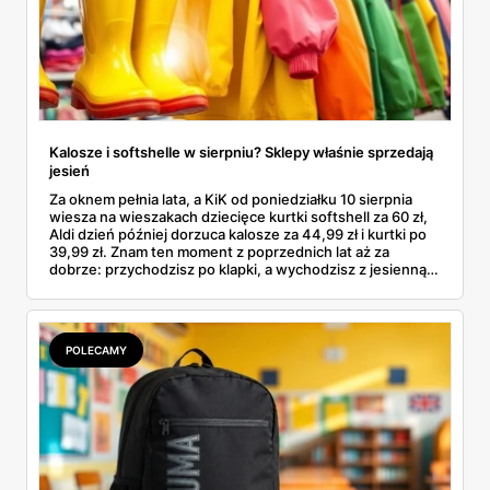
Kalosze i softshelle w sierpniu? Sklepy właśnie sprzedają
jesień
Za oknem pełnia lata, a KiK od poniedziałku 10 sierpnia
wiesza na wieszakach dziecięce kurtki softshell za 60 zł,
Aldi dzień później dorzuca kalosze za 44,99 zł i kurtki po
39,99 zł. Znam ten moment z poprzednich lat aż za
dobrze: przychodzisz po klapki, a wychodzisz z jesienną
garderobą dla całej rodziny. Sprawdziłam, co dokładnie
pojawi się w gazetkach w przyszłym tygodniu i czy jest
sens kupować jesień, zanim skończą się wakacje.
POLECAMY