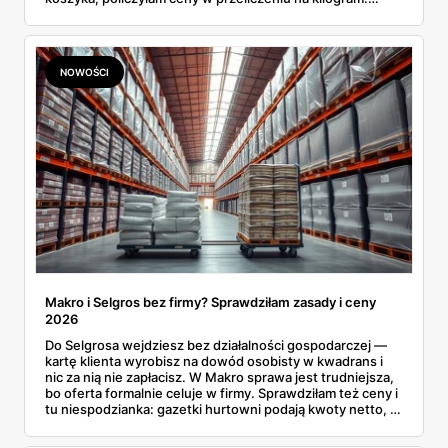
Wnioski? Krem orzechowy z paluszkami za 3,49 zł to
prawie 140 zł za kilogram, ale lody do mrożenia i rurki
waflowe bronią się nawet bez rabatu.
NOWOŚCI
Makro i Selgros bez firmy? Sprawdziłam zasady i ceny
2026
Do Selgrosa wejdziesz bez działalności gospodarczej —
kartę klienta wyrobisz na dowód osobisty w kwadrans i
nic za nią nie zapłacisz. W Makro sprawa jest trudniejsza,
bo oferta formalnie celuje w firmy. Sprawdziłam też ceny i
tu niespodzianka: gazetki hurtowni podają kwoty netto, a
przy kasie doliczany jest VAT. Co więcej, hurt wcale nie
zawsze wygrywa — ta sama kawa ziarnista kosztuje w