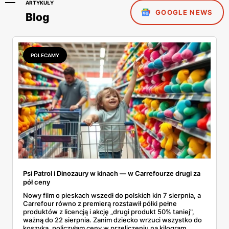
ARTYKUŁY
GOOGLE NEWS
Blog
POLECAMY
Psi Patrol i Dinozaury w kinach — w Carrefourze drugi za
pół ceny
Nowy film o pieskach wszedł do polskich kin 7 sierpnia, a
Carrefour równo z premierą rozstawił półki pełne
produktów z licencją i akcję „drugi produkt 50% taniej",
ważną do 22 sierpnia. Zanim dziecko wrzuci wszystko do
koszyka, policzyłam ceny w przeliczeniu na kilogram.