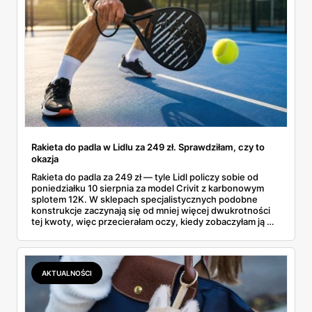
Rakieta do padla w Lidlu za 249 zł. Sprawdziłam, czy to
okazja
Rakieta do padla za 249 zł — tyle Lidl policzy sobie od
poniedziałku 10 sierpnia za model Crivit z karbonowym
splotem 12K. W sklepach specjalistycznych podobne
konstrukcje zaczynają się od mniej więcej dwukrotności
tej kwoty, więc przecierałam oczy, kiedy zobaczyłam ją w
gazetce między dresami a wkrętarką. Padel to dziś
najszybciej rosnący sport w Polsce: kortów przybywa
lawinowo, a chętnych jeszcze szybciej. Sprawdziłam, co
dokładnie dostajemy za te pieniądze i komu taka rakieta
AKTUALNOŚCI
faktycznie wystarczy.