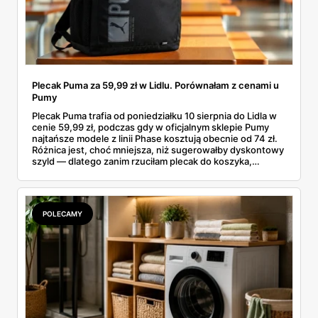
Plecak Puma za 59,99 zł w Lidlu. Porównałam z cenami u
Pumy
Plecak Puma trafia od poniedziałku 10 sierpnia do Lidla w
cenie 59,99 zł, podczas gdy w oficjalnym sklepie Pumy
najtańsze modele z linii Phase kosztują obecnie od 74 zł.
Różnica jest, choć mniejsza, niż sugerowałby dyskontowy
szyld — dlatego zanim rzuciłam plecak do koszyka,
rozłożyłam ceny na czynniki pierwsze. Poniżej cała
rozpiska: co dokładnie sprzedaje Lidl, ile kosztują
odpowiedniki u producenta i komu ten zakup naprawdę
się opłaci.
POLECAMY