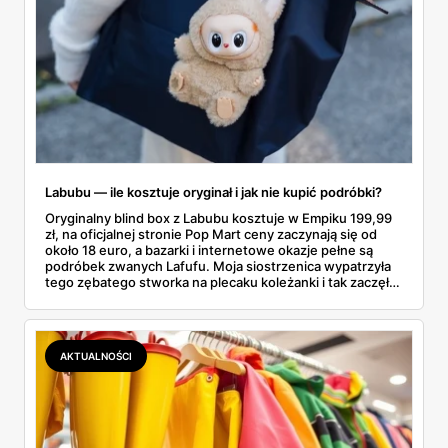
Labubu — ile kosztuje oryginał i jak nie kupić podróbki?
Oryginalny blind box z Labubu kosztuje w Empiku 199,99
zł, na oficjalnej stronie Pop Mart ceny zaczynają się od
około 18 euro, a bazarki i internetowe okazje pełne są
podróbek zwanych Lafufu. Moja siostrzenica wypatrzyła
tego zębatego stworka na plecaku koleżanki i tak zaczęło
się rodzinne śledztwo: co to właściwie jest, ile naprawdę
kosztuje i po czym poznać, że sprzedawca nie wciska nam
podróbki. Spisałam wszystko, czego się dowiedziałam —
łącznie z jedną wpadką, o której za chwilę.
AKTUALNOŚCI