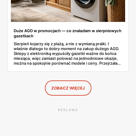
Duże AGD w promocjach — co znalazłam w sierpniowych
gazetkach
Sierpień kojarzy się z plażą, a nie z wymianą pralki. I
właśnie dlatego to dobry moment na zakup dużego AGD.
Sklepy z elektroniką wypuściły gazetki ważne do końca
miesiąca, więc zamiast polować na jednodniowe okazje,
można na spokojnie porównać modele i ceny. Przejrzałam
aktualne promocje AGD i RTV — poniżej wszystko, co
znalazłam, z cenami i terminami.
ZOBACZ WIĘCEJ
REKLAMA