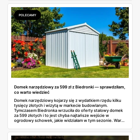
niecałe 207 złotych za siedem rzeczy, od t-shirtu po
kurtkę. A dla starszaków są jeszcze markowe dresy Puma
i Everlast w cenach, które miło zaskakują.
POLECAMY
Domek narzędziowy za 599 zł z Biedronki — sprawdziłam,
co warto wiedzieć
Domek narzędziowy kojarzy się z wydatkiem rzędu kilku
tysięcy złotych i wizytą w markecie budowlanym.
Tymczasem Biedronka wrzuciła do oferty stalowy domek
za 599 złotych i to jest chyba najtańsze wejście w
ogrodowy schowek, jakie widziałam w tym sezonie. Warto
wiedzieć trzy rzeczy: czym różnią się materiały, czy taki
obiekt trzeba gdzieś zgłaszać i jak przygotować miejsce,
żeby konstrukcja nie odleciała przy pierwszej jesiennej