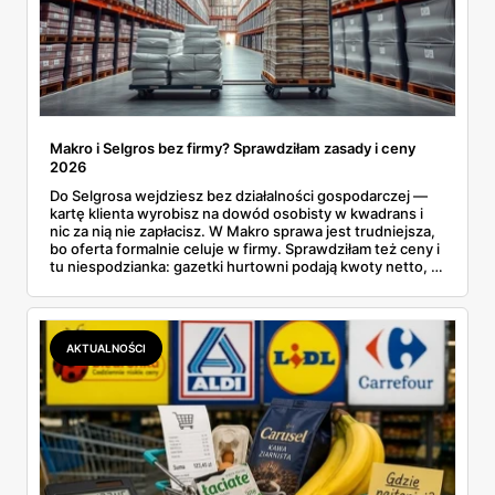
Makro i Selgros bez firmy? Sprawdziłam zasady i ceny
2026
Do Selgrosa wejdziesz bez działalności gospodarczej —
kartę klienta wyrobisz na dowód osobisty w kwadrans i
nic za nią nie zapłacisz. W Makro sprawa jest trudniejsza,
bo oferta formalnie celuje w firmy. Sprawdziłam też ceny i
tu niespodzianka: gazetki hurtowni podają kwoty netto, a
przy kasie doliczany jest VAT. Co więcej, hurt wcale nie
zawsze wygrywa — ta sama kawa ziarnista kosztuje w
Makro ponad dwa razy więcej niż w weekendowej
promocji dyskontu.
AKTUALNOŚCI