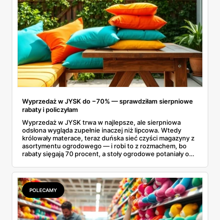
miejsce staje się znacznie przyjemniejsze, a my zyskujemy
pewność, że nasze ulubione napoje są zawsze pod ręką.
Wyprzedaż w JYSK do −70% — sprawdziłam sierpniowe
rabaty i policzyłam
Wyprzedaż w JYSK trwa w najlepsze, ale sierpniowa
odsłona wygląda zupełnie inaczej niż lipcowa. Wtedy
królowały materace, teraz duńska sieć czyści magazyny z
asortymentu ogrodowego — i robi to z rozmachem, bo
rabaty sięgają 70 procent, a stoły ogrodowe potaniały o
ponad tysiąc złotych. Przejrzałam aktualną ofertę
wyprzedażową pozycja po pozycji i wybrałam rzeczy, przy
których przecena jest realna, a nie tylko marketingowa.
Kilka z nich kończy się szybciej, niż zapowiada kalendarz.
POLECAMY