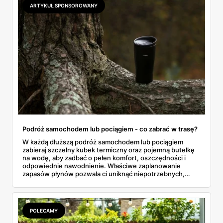
wichurze.
ARTYKUŁ SPONSOROWANY
Podróż samochodem lub pociągiem - co zabrać w trasę?
W każdą dłuższą podróż samochodem lub pociągiem
zabieraj szczelny kubek termiczny oraz pojemną butelkę
na wodę, aby zadbać o pełen komfort, oszczędności i
odpowiednie nawodnienie. Właściwe zaplanowanie
zapasów płynów pozwala ci uniknąć niepotrzebnych,
drogich postojów na stacjach benzynowych czy
kupowania przepłaconych napojów w wagonach
restauracyjnych. Połączenie funkcji, jakie oferuje dobrze
izolujący kubek termiczny z gorącą kawą oraz niezawodna
POLECAMY
butelka na wodę, tworzy idealny, podróżny zestaw. Dzięki
niemu wielogodzinne przemieszczanie się z miejsca na