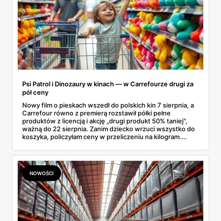
Psi Patrol i Dinozaury w kinach — w Carrefourze drugi za
pół ceny
Nowy film o pieskach wszedł do polskich kin 7 sierpnia, a
Carrefour równo z premierą rozstawił półki pełne
produktów z licencją i akcję „drugi produkt 50% taniej",
ważną do 22 sierpnia. Zanim dziecko wrzuci wszystko do
koszyka, policzyłam ceny w przeliczeniu na kilogram.
Wnioski? Krem orzechowy z paluszkami za 3,49 zł to
prawie 140 zł za kilogram, ale lody do mrożenia i rurki
waflowe bronią się nawet bez rabatu.
NOWOŚCI