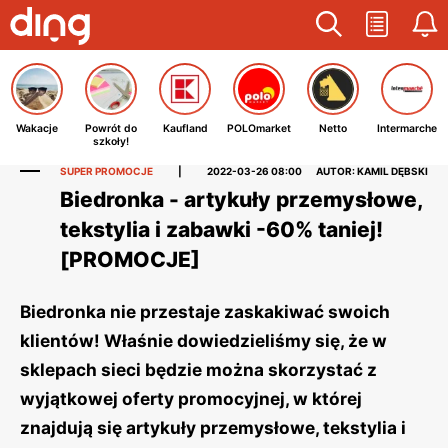
Wakacje
Powrót do
Kaufland
POLOmarket
Netto
Intermarche
szkoły!
SUPER PROMOCJE
|
2022-03-26 08:00
AUTOR: KAMIL DĘBSKI
Biedronka - artykuły przemysłowe,
tekstylia i zabawki -60% taniej!
[PROMOCJE]
Biedronka nie przestaje zaskakiwać swoich
klientów! Właśnie dowiedzieliśmy się, że w
sklepach sieci będzie można skorzystać z
wyjątkowej oferty promocyjnej, w której
znajdują się artykuły przemysłowe, tekstylia i