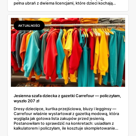
pełna ubrań z dwiema licencjami, które dzieci kochają
chyba najmocniej. Zanim ruszyłam na zakupy, porównałam
ceny z Sinsay, Reserved i H&M. I powiem szczerze:
różnice bywają większe, niż się spodziewałam. Sprawdź,
co dokładnie znajdziesz na półkach i dlaczego lepiej się
AKTUALNOŚCI
pospieszyć.
Jesienna szafa dziecka z gazetki Carrefour — policzyłam,
wyszło 207 zł
Dresy dziecięce, kurtka przejściowa, bluzy i legginsy —
Carrefour właśnie wystartował z gazetką modową, która
wygląda jak gotowa lista zakupów przed jesienią.
Postanowiłam to sprawdzić na konkretach: usiadłam z
kalkulatorem i policzyłam, ile kosztuje skompletowanie
całej jesiennej szafy dziecka z jednej gazetki. Wyszło