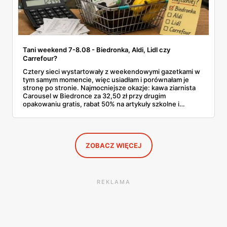
Tani weekend 7-8.08 - Biedronka, Aldi, Lidl czy
Carrefour?
Cztery sieci wystartowały z weekendowymi gazetkami w
tym samym momencie, więc usiadłam i porównałam je
stronę po stronie. Najmocniejsze okazje: kawa ziarnista
Carousel w Biedronce za 32,50 zł przy drugim
opakowaniu gratis, rabat 50% na artykuły szkolne i
przemysłowe przy zakupie trzech sztuk oraz banany po
2,99 zł za kilogram, ale wyłącznie w sobotę z aplikacją. Aldi
odpowiada masłem za 2,99 zł. Werdykt w skrócie:
najwięcej wyciśniesz z Biedronki, po świeże warzywa jedź
do Aldi.
ZOBACZ WIĘCEJ
REKLAMA