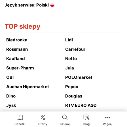
Język serwisu: Polski
TOP sklepy
Biedronka
Lidl
Rossmann
Carrefour
Kaufland
Netto
Super-Pharm
Jula
OBI
POLOmarket
Auchan Hipermarket
Pepco
Dino
Douglas
Jysk
RTV EURO AGD
Action
Media Expert
Deichmann
Media Markt
Gazetki
Oferty
Szukaj
Blog
Więcej