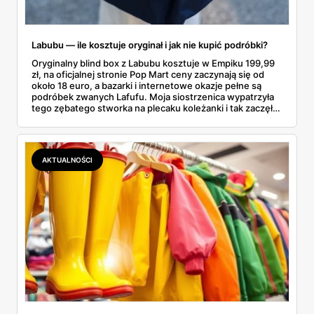
Labubu — ile kosztuje oryginał i jak nie kupić podróbki?
Oryginalny blind box z Labubu kosztuje w Empiku 199,99
zł, na oficjalnej stronie Pop Mart ceny zaczynają się od
około 18 euro, a bazarki i internetowe okazje pełne są
podróbek zwanych Lafufu. Moja siostrzenica wypatrzyła
tego zębatego stworka na plecaku koleżanki i tak zaczęło
się rodzinne śledztwo: co to właściwie jest, ile naprawdę
kosztuje i po czym poznać, że sprzedawca nie wciska nam
podróbki. Spisałam wszystko, czego się dowiedziałam —
łącznie z jedną wpadką, o której za chwilę.
AKTUALNOŚCI