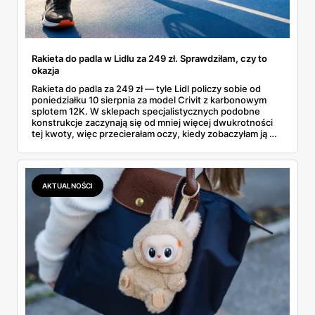
Rakieta do padla w Lidlu za 249 zł. Sprawdziłam, czy to
okazja
Rakieta do padla za 249 zł — tyle Lidl policzy sobie od
poniedziałku 10 sierpnia za model Crivit z karbonowym
splotem 12K. W sklepach specjalistycznych podobne
konstrukcje zaczynają się od mniej więcej dwukrotności
tej kwoty, więc przecierałam oczy, kiedy zobaczyłam ją w
gazetce między dresami a wkrętarką. Padel to dziś
najszybciej rosnący sport w Polsce: kortów przybywa
lawinowo, a chętnych jeszcze szybciej. Sprawdziłam, co
dokładnie dostajemy za te pieniądze i komu taka rakieta
AKTUALNOŚCI
faktycznie wystarczy.