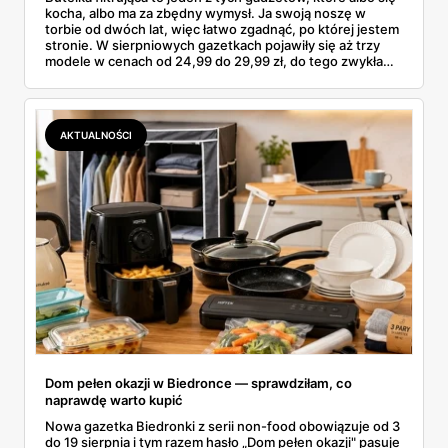
kocha, albo ma za zbędny wymysł. Ja swoją noszę w
torbie od dwóch lat, więc łatwo zgadnąć, po której jestem
stronie. W sierpniowych gazetkach pojawiły się aż trzy
modele w cenach od 24,99 do 29,99 zł, do tego zwykła
butelka za 14,99 zł dla nieprzekonanych. Sprawdziłam
wszystkie oferty i policzyłam, kiedy taki zakup faktycznie
się opłaca.
AKTUALNOŚCI
Dom pełen okazji w Biedronce — sprawdziłam, co
naprawdę warto kupić
Nowa gazetka Biedronki z serii non-food obowiązuje od 3
do 19 sierpnia i tym razem hasło „Dom pełen okazji" pasuje