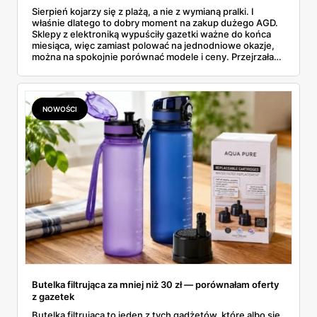
Sierpień kojarzy się z plażą, a nie z wymianą pralki. I
właśnie dlatego to dobry moment na zakup dużego AGD.
Sklepy z elektroniką wypuściły gazetki ważne do końca
miesiąca, więc zamiast polować na jednodniowe okazje,
można na spokojnie porównać modele i ceny. Przejrzałam
aktualne promocje AGD i RTV — poniżej wszystko, co
znalazłam, z cenami i terminami.
NOWOŚCI
Butelka filtrująca za mniej niż 30 zł — porównałam oferty
z gazetek
Butelka filtrująca to jeden z tych gadżetów, które albo się