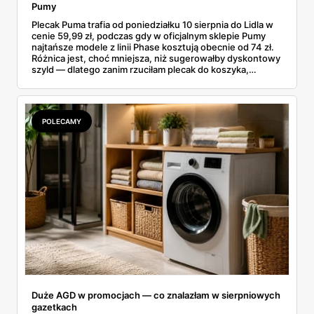
Pumy
Plecak Puma trafia od poniedziałku 10 sierpnia do Lidla w
cenie 59,99 zł, podczas gdy w oficjalnym sklepie Pumy
najtańsze modele z linii Phase kosztują obecnie od 74 zł.
Różnica jest, choć mniejsza, niż sugerowałby dyskontowy
szyld — dlatego zanim rzuciłam plecak do koszyka,
rozłożyłam ceny na czynniki pierwsze. Poniżej cała
rozpiska: co dokładnie sprzedaje Lidl, ile kosztują
odpowiedniki u producenta i komu ten zakup naprawdę
się opłaci.
POLECAMY
Duże AGD w promocjach — co znalazłam w sierpniowych
gazetkach