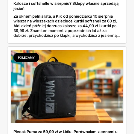
Kalosze i softshelle w sierpniu? Sklepy właśnie sprzedają
jesień
Za oknem pełnia lata, a KiK od poniedziałku 10 sierpnia
wiesza na wieszakach dziecięce kurtki softshell za 60 zł,
Aldi dzień później dorzuca kalosze za 44,99 zł i kurtki po
39,99 zł. Znam ten moment z poprzednich lat aż za
dobrze: przychodzisz po klapki, a wychodzisz z jesienną
garderobą dla całej rodziny. Sprawdziłam, co dokładnie
pojawi się w gazetkach w przyszłym tygodniu i czy jest
sens kupować jesień, zanim skończą się wakacje.
POLECAMY
Plecak Puma za 59,99 zł w Lidlu. Porównałam z cenami u