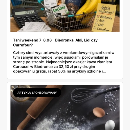
Tani weekend 7-8.08 - Biedronka, Aldi, Lidl czy
Carrefour?
Cztery sieci wystartowały z weekendowymi gazetkami w
tym samym momencie, więc usiadłam i porównałam je
stronę po stronie. Najmocniejsze okazje: kawa ziarnista
Carousel w Biedronce za 32,50 zł przy drugim
opakowaniu gratis, rabat 50% na artykuły szkolne i
przemysłowe przy zakupie trzech sztuk oraz banany po
2,99 zł za kilogram, ale wyłącznie w sobotę z aplikacją. Aldi
odpowiada masłem za 2,99 zł. Werdykt w skrócie:
najwięcej wyciśniesz z Biedronki, po świeże warzywa jedź
ARTYKUŁ SPONSOROWANY
do Aldi.