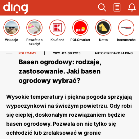
Wakacje
Powrót do
Kaufland
POLOmarket
Netto
Intermarche
szkoły!
POLECAMY
|
2021-07-08 12:13
AUTOR: REDAKCJA DING
Basen ogrodowy: rodzaje,
zastosowanie. Jaki basen
ogrodowy wybrać?
Wysokie temperatury i piękna pogoda sprzyjają
wypoczynkowi na świeżym powietrzu. Gdy robi
się cieplej, doskonałym rozwiązaniem będzie
basen ogrodowy. Pozwala on nie tylko się
ochłodzić lub zrelaksować w gronie