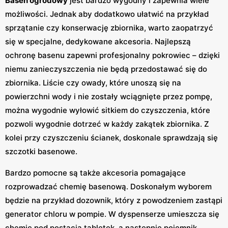
Basen ogrodowy
jest bardzo wygodny i zapewnia wiele
możliwości. Jednak aby dodatkowo ułatwić na przykład
sprzątanie czy konserwację zbiornika, warto zaopatrzyć
się w specjalne, dedykowane akcesoria. Najlepszą
ochronę basenu zapewni profesjonalny pokrowiec – dzięki
niemu zanieczyszczenia nie będą przedostawać się do
zbiornika. Liście czy owady, które unoszą się na
powierzchni wody i nie zostały wciągnięte przez pompę,
można wygodnie wyłowić sitkiem do czyszczenia, które
pozwoli wygodnie dotrzeć w każdy zakątek zbiornika. Z
kolei przy czyszczeniu ścianek, doskonale sprawdzają się
szczotki basenowe.
Bardzo pomocne są także akcesoria pomagające
rozprowadzać chemię basenową. Doskonałym wyborem
będzie na przykład dozownik, który z powodzeniem zastąpi
generator chloru w pompie. W dyspenserze umieszcza się
chemię pod postacią tabletek, a następnie pojemnik