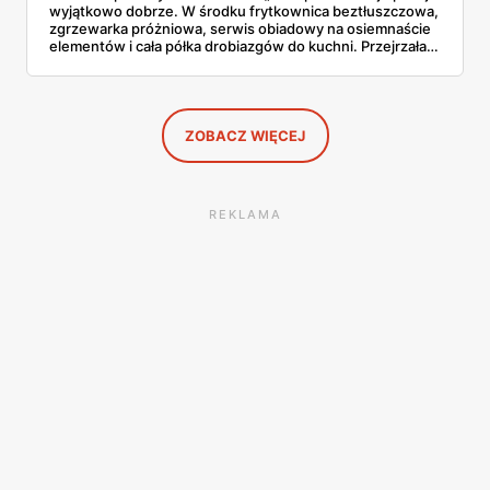
wyjątkowo dobrze. W środku frytkownica beztłuszczowa,
zgrzewarka próżniowa, serwis obiadowy na osiemnaście
elementów i cała półka drobiazgów do kuchni. Przejrzałam
wszystkie strony i wybrałam to, po co sama ustawiłabym
się przy półce z samego rana.
ZOBACZ WIĘCEJ
REKLAMA