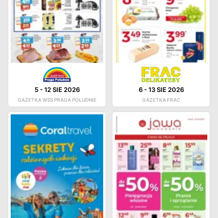
5
-
12 SIE 2026
6
-
13 SIE 2026
GAZETKA WSS PRAGA POŁUDNIE
GAZETKA FRAC