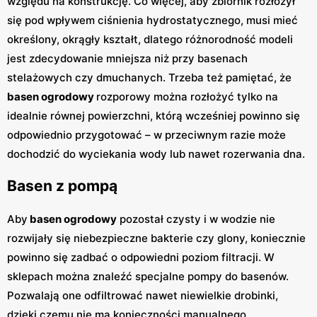
względu na konstrukcję. Co więcej, aby zbiornik rozłożył
się pod wpływem ciśnienia hydrostatycznego, musi mieć
określony, okrągły kształt, dlatego różnorodność modeli
jest zdecydowanie mniejsza niż przy basenach
stelażowych czy dmuchanych. Trzeba też pamiętać, że
basen ogrodowy
rozporowy można rozłożyć tylko na
idealnie równej powierzchni, którą wcześniej powinno się
odpowiednio przygotować – w przeciwnym razie może
dochodzić do wyciekania wody lub nawet rozerwania dna.
Basen z pompą
Aby
basen ogrodowy
pozostał czysty i w wodzie nie
rozwijały się niebezpieczne bakterie czy glony, koniecznie
powinno się zadbać o odpowiedni poziom filtracji. W
sklepach można znaleźć specjalne pompy do basenów.
Pozwalają one odfiltrować nawet niewielkie drobinki,
dzięki czemu nie ma konieczności manualnego