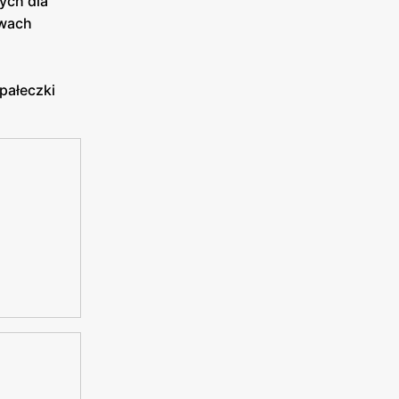
ych dla
zwach
pałeczki