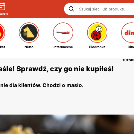
handlu
ket
Netto
Intermarche
Biedronka
Din
AUTOR:
śle! Sprawdź, czy go nie kupiłeś!
e dla klientów. Chodzi o masło.