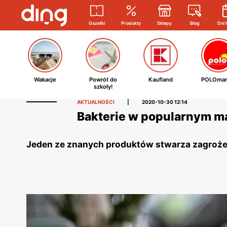
Gazetki
Produkty
Sklepy
Blog
Dni 
Wakacje
Powrót do
Kaufland
POLOmar
szkoły!
AKTUALNOŚCI
|
2020-10-30 12:14
Bakterie w popularnym ma
Jeden ze znanych produktów stwarza zagrożeni