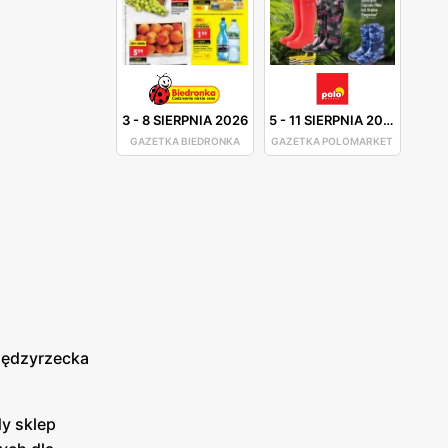
3
-
8 SIERPNIA 2026
5
-
11 SIERPNIA 2026
GAZETKA BIEDRONKA
GAZETKA POLOMARKET
Międzyrzecka
dy sklep