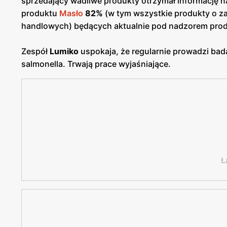
sprzedający wadliwe produkty otrzymał informację n
produktu
Masło
82%
(w tym wszystkie produkty o z
handlowych) będących aktualnie pod nadzorem pro
Zespół
Lumiko
uspokaja, że regularnie prowadzi bada
salmonella. Trwają prace wyjaśniające.
Ł