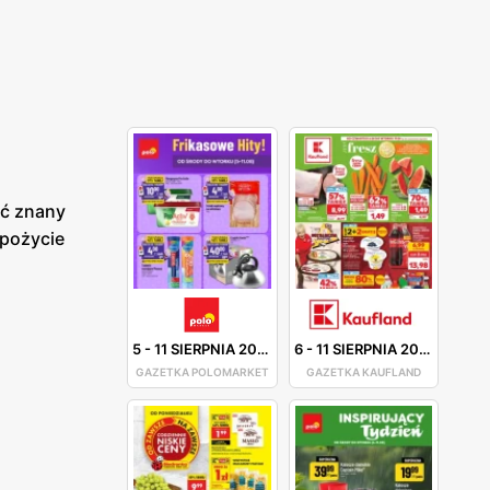
yć znany
spożycie
5
-
11 SIERPNIA 2026
6
-
11 SIERPNIA 2026
GAZETKA POLOMARKET
GAZETKA KAUFLAND