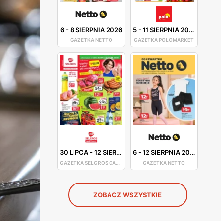
6
-
8 SIERPNIA 2026
5
-
11 SIERPNIA 2026
GAZETKA NETTO
GAZETKA POLOMARKET
30 LIPCA
-
12 SIERPNIA 2026
6
-
12 SIERPNIA 2026
GAZETKA SELGROS CASH&CARRY
GAZETKA NETTO
ZOBACZ WSZYSTKIE