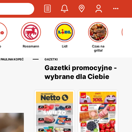
o
Rossmann
Lidl
Czas na
Ta
grilla!
kosm
 PAULINA KOPEĆ
GAZETKI
Gazetki promocyjne -
wybrane dla Ciebie