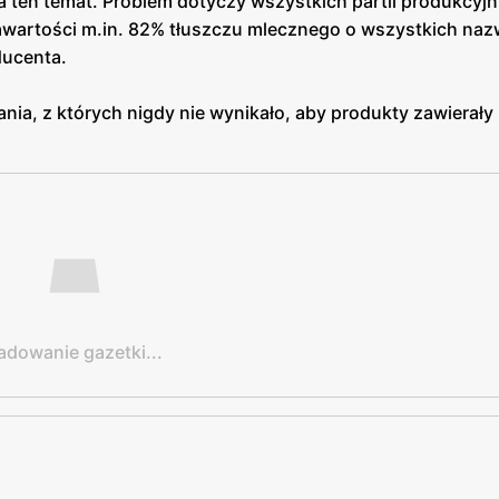
a ten temat. Problem dotyczy wszystkich partii produkcyjn
awartości m.in. 82% tłuszczu mlecznego o wszystkich na
ducenta.
nia, z których nigdy nie wynikało, aby produkty zawierały 
adowanie gazetki...