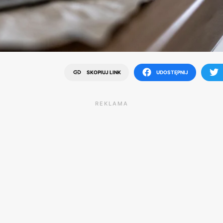
SKOPIUJ LINK
UDOSTĘPNIJ
REKLAMA