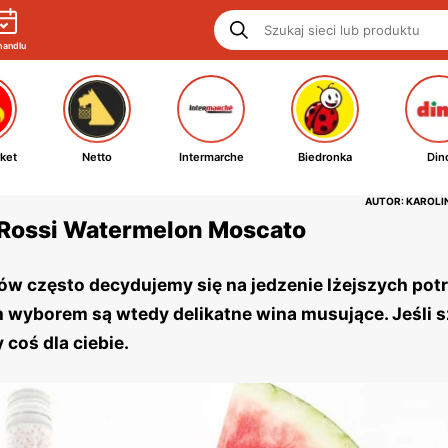
handlu
ket
Netto
Intermarche
Biedronka
Din
AUTOR: KAROL
Rossi Watermelon Moscato
w często decydujemy się na jedzenie lżejszych potr
m wyborem są wtedy delikatne wina musujące. Jeśli 
 coś dla ciebie.