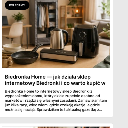
POLECAMY
Biedronka Home — jak działa sklep
internetowy Biedronki i co warto kupić w
sierpniu?
Biedronka Home to internetowy sklep Biedronki z
wyposażeniem domu, który działa zupełnie osobno od
marketów i rządzi się własnymi zasadami. Zamawiałam tam
już kilka razy, więc wiem, gdzie czekają okazje, a gdzie
można się naciąć. Sprawdziłam też aktualną gazetkę z
domowymi produktami w zwykłych sklepach. Zebrałam
wszystko w jednym miejscu: jak zamawiać, ile trwa zwrot,
jakie kody rabatowe działają w sierpniu i które produkty
faktycznie warto włożyć do koszyka.