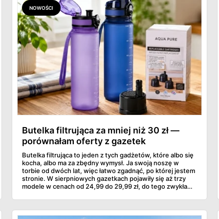
NOWOŚCI
Butelka filtrująca za mniej niż 30 zł —
porównałam oferty z gazetek
Butelka filtrująca to jeden z tych gadżetów, które albo się
kocha, albo ma za zbędny wymysł. Ja swoją noszę w
torbie od dwóch lat, więc łatwo zgadnąć, po której jestem
stronie. W sierpniowych gazetkach pojawiły się aż trzy
modele w cenach od 24,99 do 29,99 zł, do tego zwykła
butelka za 14,99 zł dla nieprzekonanych. Sprawdziłam
wszystkie oferty i policzyłam, kiedy taki zakup faktycznie
się opłaca.