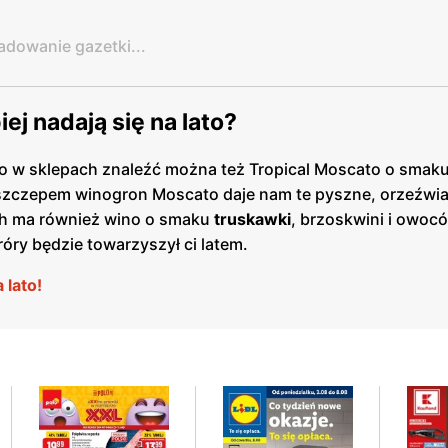
adowanie gazetki...
iej nadają się na lato?
 w sklepach znaleźć można też Tropical Moscato o smak
 szczepem winogron Moscato daje nam te pyszne, orzeźwia
esh ma również wino o smaku
truskawki
, brzoskwini i owoc
róry będzie towarzyszył ci latem.
 lato!