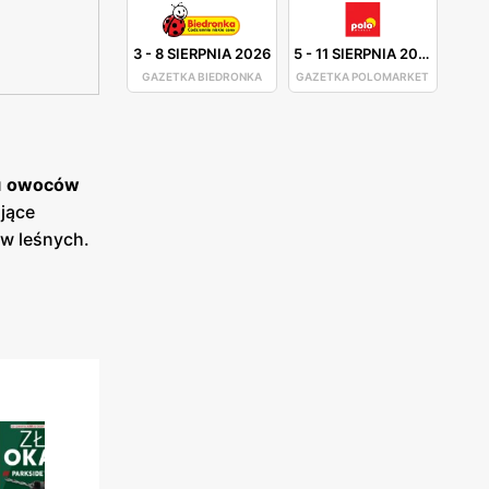
3
-
8 SIERPNIA 2026
5
-
11 SIERPNIA 2026
GAZETKA BIEDRONKA
GAZETKA POLOMARKET
u
owoców
jące
ów leśnych.