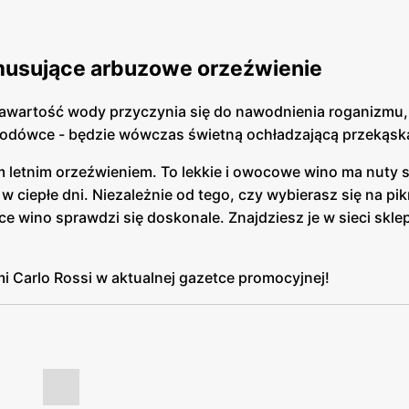
musujące arbuzowe orzeźwienie
zawartość wody przyczynia się do nawodnienia roganizmu,
lodówce - będzie wówczas świetną ochładzającą przekąsk
m letnim orzeźwieniem. To lekkie i owocowe wino ma nuty
w ciepłe dni. Niezależnie od tego, czy wybierasz się na pik
ące wino sprawdzi się doskonale. Znajdziesz je w sieci skl
i Carlo Rossi w aktualnej gazetce promocyjnej!