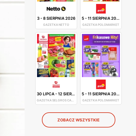
3
-
8 SIERPNIA 2026
5
-
11 SIERPNIA 2026
GAZETKA NETTO
GAZETKA POLOMARKET
30 LIPCA
-
12 SIERPNIA 2026
5
-
11 SIERPNIA 2026
GAZETKA SELGROS CASH&CARRY
GAZETKA POLOMARKET
ZOBACZ WSZYSTKIE