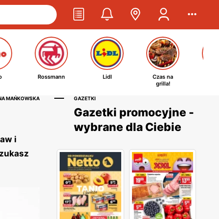
o
Rossmann
Lidl
Czas na
Ta
grilla!
kosm
INA MAŃKOWSKA
GAZETKI
Gazetki promocyjne -
wybrane dla Ciebie
aw i
szukasz