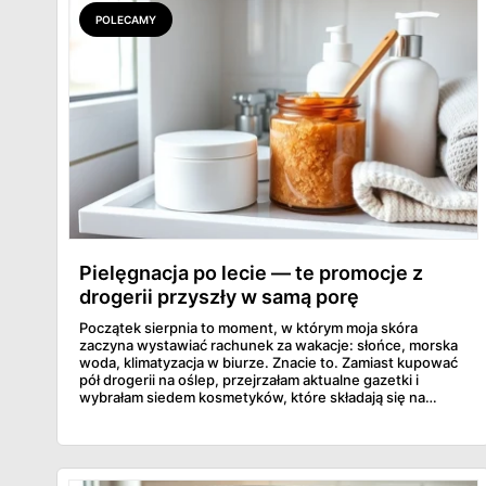
POLECAMY
Pielęgnacja po lecie — te promocje z
drogerii przyszły w samą porę
Początek sierpnia to moment, w którym moja skóra
zaczyna wystawiać rachunek za wakacje: słońce, morska
woda, klimatyzacja w biurze. Znacie to. Zamiast kupować
pół drogerii na oślep, przejrzałam aktualne gazetki i
wybrałam siedem kosmetyków, które składają się na
sensowny plan regeneracji — od peelingu za 21,95 zł po
dermokosmetyki Vichy. Wszystkie ceny sprawdziłam w
ofertach, terminy też.