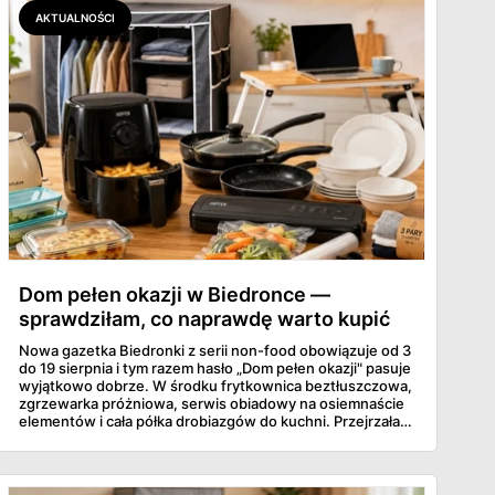
AKTUALNOŚCI
Dom pełen okazji w Biedronce —
sprawdziłam, co naprawdę warto kupić
Nowa gazetka Biedronki z serii non-food obowiązuje od 3
do 19 sierpnia i tym razem hasło „Dom pełen okazji" pasuje
wyjątkowo dobrze. W środku frytkownica beztłuszczowa,
zgrzewarka próżniowa, serwis obiadowy na osiemnaście
elementów i cała półka drobiazgów do kuchni. Przejrzałam
wszystkie strony i wybrałam to, po co sama ustawiłabym
się przy półce z samego rana.