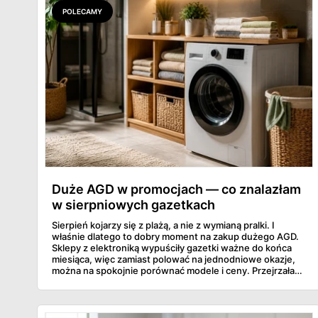
POLECAMY
Duże AGD w promocjach — co znalazłam
w sierpniowych gazetkach
Sierpień kojarzy się z plażą, a nie z wymianą pralki. I
właśnie dlatego to dobry moment na zakup dużego AGD.
Sklepy z elektroniką wypuściły gazetki ważne do końca
miesiąca, więc zamiast polować na jednodniowe okazje,
można na spokojnie porównać modele i ceny. Przejrzałam
aktualne promocje AGD i RTV — poniżej wszystko, co
znalazłam, z cenami i terminami.