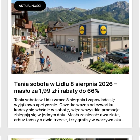
AKTUALNOŚCI
Tania sobota w Lidlu 8 sierpnia 2026 –
masło za 1,99 zł i rabaty do 66%
Tania sobota w Lidlu wraca 8 sierpnia i zapowiada się
wyjątkowo apetycznie. Gazetka ważna od czwartku
kończy się właśnie w sobotę, więc wszystkie promocje
zbiegają się w jednym dniu. Masło za niecałe dwa złote,
arbuz tańszy o dwie trzecie, trzy gratisy w warzywniaku i
jedna oferta działająca wyłącznie w sobotę. Przejrzałam
całą sobotnią gazetkę Lidla strona po stronie i wybrałam
to, co naprawdę się opłaca.