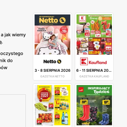
 a jak wiemy
ą.
 soczystego
nik do
epów
3
-
8 SIERPNIA 2026
6
-
11 SIERPNIA 2026
GAZETKA NETTO
GAZETKA KAUFLAND