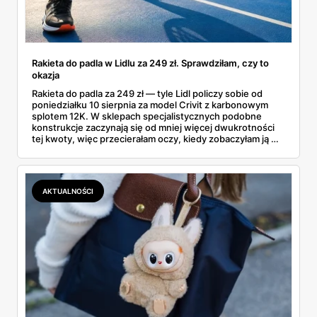
Rakieta do padla w Lidlu za 249 zł. Sprawdziłam, czy to
okazja
Rakieta do padla za 249 zł — tyle Lidl policzy sobie od
poniedziałku 10 sierpnia za model Crivit z karbonowym
splotem 12K. W sklepach specjalistycznych podobne
konstrukcje zaczynają się od mniej więcej dwukrotności
tej kwoty, więc przecierałam oczy, kiedy zobaczyłam ją w
gazetce między dresami a wkrętarką. Padel to dziś
najszybciej rosnący sport w Polsce: kortów przybywa
lawinowo, a chętnych jeszcze szybciej. Sprawdziłam, co
dokładnie dostajemy za te pieniądze i komu taka rakieta
AKTUALNOŚCI
faktycznie wystarczy.