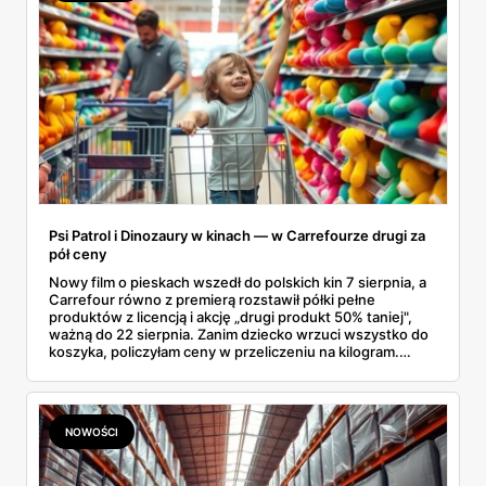
Psi Patrol i Dinozaury w kinach — w Carrefourze drugi za
pół ceny
Nowy film o pieskach wszedł do polskich kin 7 sierpnia, a
Carrefour równo z premierą rozstawił półki pełne
produktów z licencją i akcję „drugi produkt 50% taniej",
ważną do 22 sierpnia. Zanim dziecko wrzuci wszystko do
koszyka, policzyłam ceny w przeliczeniu na kilogram.
Wnioski? Krem orzechowy z paluszkami za 3,49 zł to
prawie 140 zł za kilogram, ale lody do mrożenia i rurki
waflowe bronią się nawet bez rabatu.
NOWOŚCI