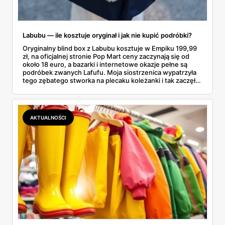
Labubu — ile kosztuje oryginał i jak nie kupić podróbki?
Oryginalny blind box z Labubu kosztuje w Empiku 199,99
zł, na oficjalnej stronie Pop Mart ceny zaczynają się od
około 18 euro, a bazarki i internetowe okazje pełne są
podróbek zwanych Lafufu. Moja siostrzenica wypatrzyła
tego zębatego stworka na plecaku koleżanki i tak zaczęło
się rodzinne śledztwo: co to właściwie jest, ile naprawdę
kosztuje i po czym poznać, że sprzedawca nie wciska nam
podróbki. Spisałam wszystko, czego się dowiedziałam —
łącznie z jedną wpadką, o której za chwilę.
AKTUALNOŚCI