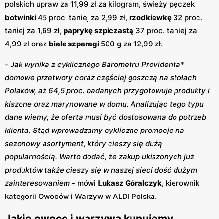
polskich upraw za 11,99 zł za kilogram, świeży pęczek
botwinki
45 proc. taniej za 2,99 zł,
rzodkiewkę
32 proc.
taniej za 1,69 zł,
paprykę szpiczastą
37 proc. taniej za
4,99 zł oraz
białe szparagi
500 g za 12,99 zł.
-
Jak wynika z cyklicznego Barometru Providenta*
domowe przetwory coraz częściej goszczą na stołach
Polaków, aż 64,5 proc. badanych przygotowuje produkty i
kiszone oraz marynowane w domu. Analizując tego typu
dane wiemy, że oferta musi być dostosowana do potrzeb
klienta. Stąd wprowadzamy cykliczne promocje na
sezonowy asortyment, który cieszy się dużą
popularnością. Warto dodać, że zakup ukiszonych już
produktów także cieszy się w naszej sieci dość dużym
zainteresowaniem
- mówi
Łukasz Góralczyk
, kierownik
kategorii Owoców i Warzyw w ALDI Polska.
Jakie owoce i warzywa kupujemy