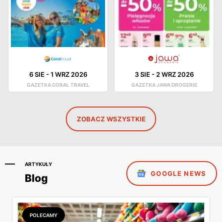
6 SIE
-
1 WRZ 2026
3 SIE
-
2 WRZ 2026
GAZETKA CORAL TRAVEL
GAZETKA JAWA DROGERIE
ZOBACZ WSZYSTKIE
ARTYKUŁY
GOOGLE NEWS
Blog
POLECAMY