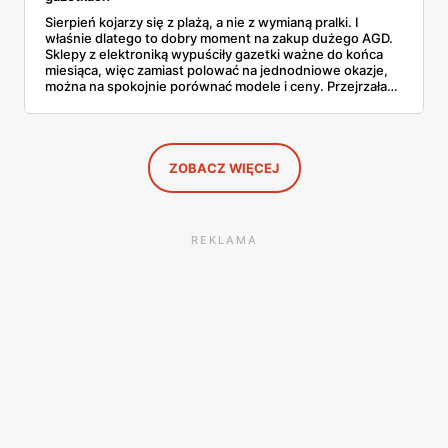
Sierpień kojarzy się z plażą, a nie z wymianą pralki. I
właśnie dlatego to dobry moment na zakup dużego AGD.
Sklepy z elektroniką wypuściły gazetki ważne do końca
miesiąca, więc zamiast polować na jednodniowe okazje,
można na spokojnie porównać modele i ceny. Przejrzałam
aktualne promocje AGD i RTV — poniżej wszystko, co
znalazłam, z cenami i terminami.
ZOBACZ WIĘCEJ
REKLAMA