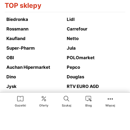
TOP sklepy
Biedronka
Lidl
Rossmann
Carrefour
Kaufland
Netto
Super-Pharm
Jula
OBI
POLOmarket
Auchan Hipermarket
Pepco
Dino
Douglas
Jysk
RTV EURO AGD
Action
Media Expert
Deichmann
Media Markt
Gazetki
Oferty
Szukaj
Blog
Więcej
Ding.pl to serwis internetowy prezentujący
gazetki promocyjne
oraz
katalogi
sklepów i dużych sieci handlowych. Dzięki