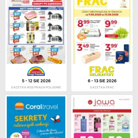
5
-
12 SIE 2026
6
-
13 SIE 2026
GAZETKA WSS PRAGA POŁUDNIE
GAZETKA FRAC