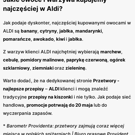
najczęściej w Aldi?
Jak podaje dyskonter, najczęściej kupowanymi owocami w
ALDI są
banany
,
cytryny
,
jabłka
,
mandarynki
,
pomarańcze
,
awokado
,
kiwi
i
jabłka
.
Z warzyw klienci ALDI najchętniej wybierają
marchew
,
cebulę
,
pomidory malinowe
,
paprykę czerwoną
,
ogórek
szklarniowy
,
ziemniaki
oraz
zieleninę
.
Warto dodać, że na dedykowanej stronie
Przetwory -
najlepsze przepisy
–
ALDI
klienci i mogą znaleźć
tradycyjne
przepisy na kiszonki
i nie tylko. Jak podaje sieć
handlowa,
promocje potrwają do 20 maja
lub do
wyczerpania zapasów.
*
Barometr Providenta: przetwory zajmują coraz więcej
miejsca w polskich spiżarniach | Biuro prasowe Provident