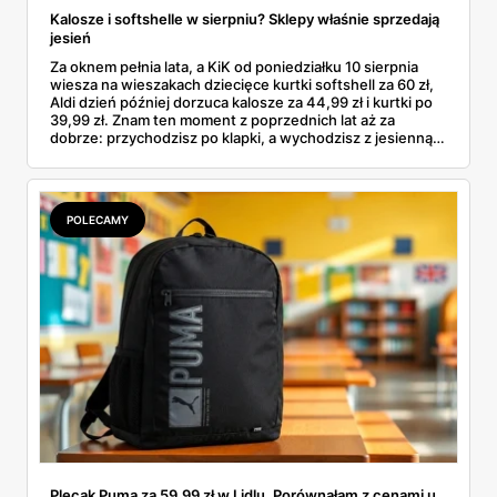
Kalosze i softshelle w sierpniu? Sklepy właśnie sprzedają
jesień
Za oknem pełnia lata, a KiK od poniedziałku 10 sierpnia
wiesza na wieszakach dziecięce kurtki softshell za 60 zł,
Aldi dzień później dorzuca kalosze za 44,99 zł i kurtki po
39,99 zł. Znam ten moment z poprzednich lat aż za
dobrze: przychodzisz po klapki, a wychodzisz z jesienną
garderobą dla całej rodziny. Sprawdziłam, co dokładnie
pojawi się w gazetkach w przyszłym tygodniu i czy jest
sens kupować jesień, zanim skończą się wakacje.
POLECAMY
Plecak Puma za 59,99 zł w Lidlu. Porównałam z cenami u