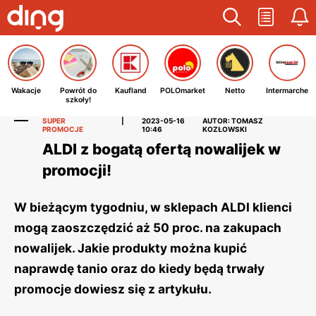
Wakacje
Powrót do
Kaufland
POLOmarket
Netto
Intermarche
szkoły!
SUPER
|
2023-05-16
AUTOR: TOMASZ
PROMOCJE
10:46
KOZŁOWSKI
ALDI z bogatą ofertą nowalijek w
promocji!
W bieżącym tygodniu, w sklepach ALDI klienci
mogą zaoszczędzić aż 50 proc. na zakupach
nowalijek. Jakie produkty można kupić
naprawdę tanio oraz do kiedy będą trwały
promocje dowiesz się z artykułu.