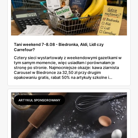
Tani weekend 7-8.08 - Biedronka, Aldi, Lidl czy
Carrefour?
Cztery sieci wystartowały z weekendowymi gazetkami w
tym samym momencie, więc usiadłam i porównałam je
stronę po stronie. Najmocniejsze okazje: kawa ziarnista
Carousel w Biedronce za 32,50 zł przy drugim
opakowaniu gratis, rabat 50% na artykuły szkolne i
przemysłowe przy zakupie trzech sztuk oraz banany po
2,99 zł za kilogram, ale wyłącznie w sobotę z aplikacją. Aldi
odpowiada masłem za 2,99 zł. Werdykt w skrócie:
najwięcej wyciśniesz z Biedronki, po świeże warzywa jedź
ARTYKUŁ SPONSOROWANY
do Aldi.