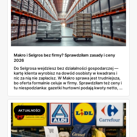
Makro i Selgros bez firmy? Sprawdziłam zasady i ceny
2026
Do Selgrosa wejdziesz bez działalności gospodarczej —
kartę klienta wyrobisz na dowód osobisty w kwadrans i
nic za nią nie zapłacisz. W Makro sprawa jest trudniejsza,
bo oferta formalnie celuje w firmy. Sprawdziłam też ceny i
tu niespodzianka: gazetki hurtowni podają kwoty netto, a
przy kasie doliczany jest VAT. Co więcej, hurt wcale nie
zawsze wygrywa — ta sama kawa ziarnista kosztuje w
Makro ponad dwa razy więcej niż w weekendowej
promocji dyskontu.
AKTUALNOŚCI