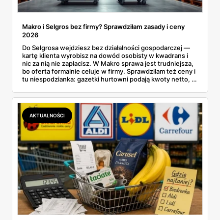
Makro i Selgros bez firmy? Sprawdziłam zasady i ceny
2026
Do Selgrosa wejdziesz bez działalności gospodarczej —
kartę klienta wyrobisz na dowód osobisty w kwadrans i
nic za nią nie zapłacisz. W Makro sprawa jest trudniejsza,
bo oferta formalnie celuje w firmy. Sprawdziłam też ceny i
tu niespodzianka: gazetki hurtowni podają kwoty netto, a
przy kasie doliczany jest VAT. Co więcej, hurt wcale nie
zawsze wygrywa — ta sama kawa ziarnista kosztuje w
Makro ponad dwa razy więcej niż w weekendowej
promocji dyskontu.
AKTUALNOŚCI