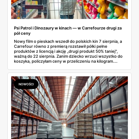
Psi Patrol i Dinozaury w kinach — w Carrefourze drugi za
pół ceny
Nowy film o pieskach wszedł do polskich kin 7 sierpnia, a
Carrefour równo z premierą rozstawił półki pełne
produktów z licencją i akcję „drugi produkt 50% taniej",
ważną do 22 sierpnia. Zanim dziecko wrzuci wszystko do
koszyka, policzyłam ceny w przeliczeniu na kilogram.
Wnioski? Krem orzechowy z paluszkami za 3,49 zł to
prawie 140 zł za kilogram, ale lody do mrożenia i rurki
waflowe bronią się nawet bez rabatu.
NOWOŚCI