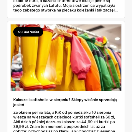
około 18 euro, a bazarki i internetowe okazje pełne są
podróbek zwanych Lafufu. Moja siostrzenica wypatrzyła
tego zębatego stworka na plecaku koleżanki i tak zaczęło
się rodzinne śledztwo: co to właściwie jest, ile naprawdę
kosztuje i po czym poznać, że sprzedawca nie wciska nam
podróbki. Spisałam wszystko, czego się dowiedziałam —
łącznie z jedną wpadką, o której za chwilę.
AKTUALNOŚCI
Kalosze i softshelle w sierpniu? Sklepy właśnie sprzedają
jesień
Za oknem pełnia lata, a KiK od poniedziałku 10 sierpnia
wiesza na wieszakach dziecięce kurtki softshell za 60 zł,
Aldi dzień później dorzuca kalosze za 44,99 zł i kurtki po
39,99 zł. Znam ten moment z poprzednich lat aż za
dobrze: przychodzisz po klapki, a wychodzisz z jesienną