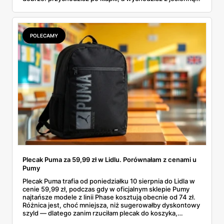
garderobą dla całej rodziny. Sprawdziłam, co dokładnie
pojawi się w gazetkach w przyszłym tygodniu i czy jest
sens kupować jesień, zanim skończą się wakacje.
POLECAMY
Plecak Puma za 59,99 zł w Lidlu. Porównałam z cenami u
Pumy
Plecak Puma trafia od poniedziałku 10 sierpnia do Lidla w
cenie 59,99 zł, podczas gdy w oficjalnym sklepie Pumy
najtańsze modele z linii Phase kosztują obecnie od 74 zł.
Różnica jest, choć mniejsza, niż sugerowałby dyskontowy
szyld — dlatego zanim rzuciłam plecak do koszyka,
rozłożyłam ceny na czynniki pierwsze. Poniżej cała