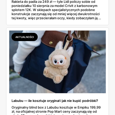
Rakieta do padla za 249 zł — tyle Lidl policzy sobie od
poniedziałku 10 sierpnia za model Crivit z karbonowym
splotem 12K. W sklepach specjalistycznych podobne
konstrukcje zaczynają się od mniej więcej dwukrotności
tej kwoty, więc przecierałam oczy, kiedy zobaczyłam ją w
gazetce między dresami a wkrętarką. Padel to dziś
najszybciej rosnący sport w Polsce: kortów przybywa
lawinowo, a chętnych jeszcze szybciej. Sprawdziłam, co
dokładnie dostajemy za te pieniądze i komu taka rakieta
AKTUALNOŚCI
faktycznie wystarczy.
Labubu — ile kosztuje oryginał i jak nie kupić podróbki?
Oryginalny blind box z Labubu kosztuje w Empiku 199,99
zł, na oficjalnej stronie Pop Mart ceny zaczynają się od