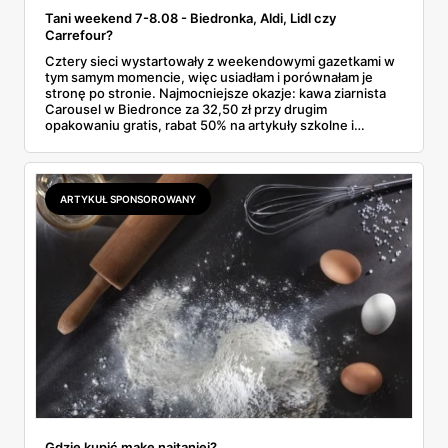
Tani weekend 7-8.08 - Biedronka, Aldi, Lidl czy
Carrefour?
Cztery sieci wystartowały z weekendowymi gazetkami w
tym samym momencie, więc usiadłam i porównałam je
stronę po stronie. Najmocniejsze okazje: kawa ziarnista
Carousel w Biedronce za 32,50 zł przy drugim
opakowaniu gratis, rabat 50% na artykuły szkolne i
przemysłowe przy zakupie trzech sztuk oraz banany po
2,99 zł za kilogram, ale wyłącznie w sobotę z aplikacją. Aldi
odpowiada masłem za 2,99 zł. Werdykt w skrócie:
najwięcej wyciśniesz z Biedronki, po świeże warzywa jedź
ARTYKUŁ SPONSOROWANY
do Aldi.
Gdzie kupić mąkę najtaniej?