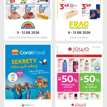
5
-
12 SIE 2026
6
-
13 SIE 2026
GAZETKA WSS PRAGA POŁUDNIE
GAZETKA FRAC