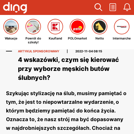
Wakacje
Powrót do
Kaufland
POLOmarket
Netto
Intermarche
szkoły!
ARTYKUŁ SPONSOROWANY
|
2022-11-04 08:15
4 wskazówki, czym się kierować
przy wyborze męskich butów
ślubnych?
Szykując stylizację na ślub, musimy pamiętać o
tym, że jest to niepowtarzalne wydarzenie, o
którym będziemy pamiętać do końca życia.
Oznacza to, że nasz strój ma być dopasowany
w najdrobniejszych szczegółach. Chociaż na