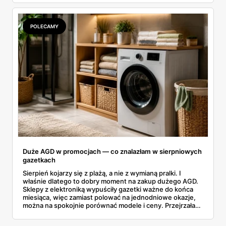
rozpiska: co dokładnie sprzedaje Lidl, ile kosztują
odpowiedniki u producenta i komu ten zakup naprawdę
się opłaci.
POLECAMY
Duże AGD w promocjach — co znalazłam w sierpniowych
gazetkach
Sierpień kojarzy się z plażą, a nie z wymianą pralki. I
właśnie dlatego to dobry moment na zakup dużego AGD.
Sklepy z elektroniką wypuściły gazetki ważne do końca
miesiąca, więc zamiast polować na jednodniowe okazje,
można na spokojnie porównać modele i ceny. Przejrzałam
aktualne promocje AGD i RTV — poniżej wszystko, co
znalazłam, z cenami i terminami.