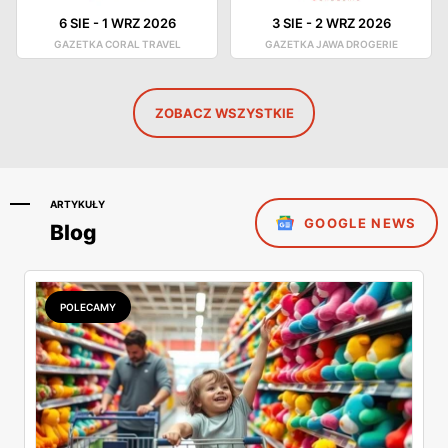
6 SIE
-
1 WRZ 2026
3 SIE
-
2 WRZ 2026
GAZETKA CORAL TRAVEL
GAZETKA JAWA DROGERIE
ZOBACZ WSZYSTKIE
ARTYKUŁY
GOOGLE NEWS
Blog
POLECAMY