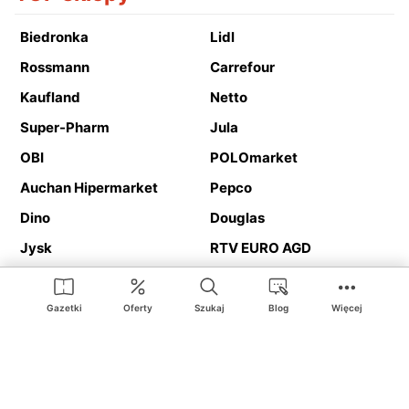
Biedronka
Lidl
Rossmann
Carrefour
Kaufland
Netto
Super-Pharm
Jula
OBI
POLOmarket
Auchan Hipermarket
Pepco
Dino
Douglas
Jysk
RTV EURO AGD
Action
Media Expert
Deichmann
Media Markt
Gazetki
Oferty
Szukaj
Blog
Więcej
Ding.pl to serwis internetowy prezentujący
gazetki promocyjne
oraz
katalogi
sklepów i dużych sieci handlowych. Dzięki
geolokalizacji otrzymasz przede wszystkim oferty sklepów, z
Twojego bliskiego otoczenia. Dodatkowo na stronie znajdziesz