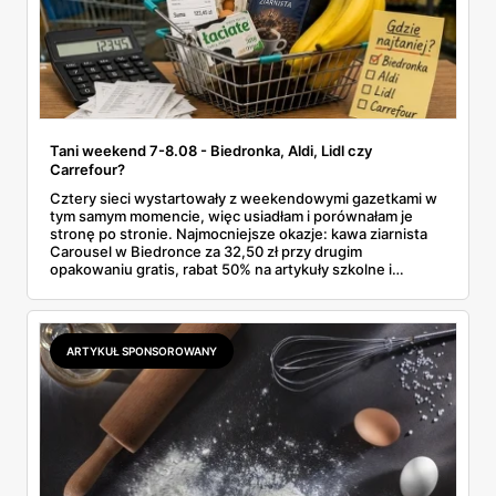
Tani weekend 7-8.08 - Biedronka, Aldi, Lidl czy
Carrefour?
Cztery sieci wystartowały z weekendowymi gazetkami w
tym samym momencie, więc usiadłam i porównałam je
stronę po stronie. Najmocniejsze okazje: kawa ziarnista
Carousel w Biedronce za 32,50 zł przy drugim
opakowaniu gratis, rabat 50% na artykuły szkolne i
przemysłowe przy zakupie trzech sztuk oraz banany po
2,99 zł za kilogram, ale wyłącznie w sobotę z aplikacją. Aldi
odpowiada masłem za 2,99 zł. Werdykt w skrócie:
najwięcej wyciśniesz z Biedronki, po świeże warzywa jedź
ARTYKUŁ SPONSOROWANY
do Aldi.