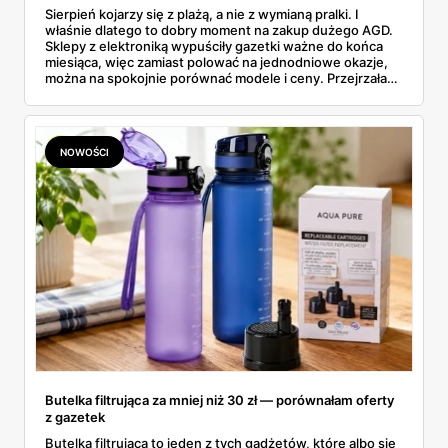
Sierpień kojarzy się z plażą, a nie z wymianą pralki. I
właśnie dlatego to dobry moment na zakup dużego AGD.
Sklepy z elektroniką wypuściły gazetki ważne do końca
miesiąca, więc zamiast polować na jednodniowe okazje,
można na spokojnie porównać modele i ceny. Przejrzałam
aktualne promocje AGD i RTV — poniżej wszystko, co
znalazłam, z cenami i terminami.
NOWOŚCI
Butelka filtrująca za mniej niż 30 zł — porównałam oferty
z gazetek
Butelka filtrująca to jeden z tych gadżetów, które albo się