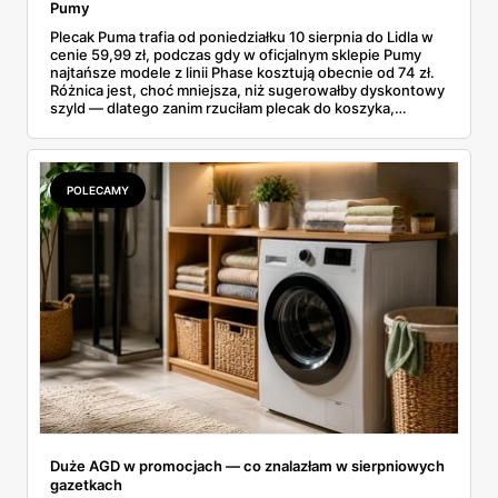
Pumy
Plecak Puma trafia od poniedziałku 10 sierpnia do Lidla w
cenie 59,99 zł, podczas gdy w oficjalnym sklepie Pumy
najtańsze modele z linii Phase kosztują obecnie od 74 zł.
Różnica jest, choć mniejsza, niż sugerowałby dyskontowy
szyld — dlatego zanim rzuciłam plecak do koszyka,
rozłożyłam ceny na czynniki pierwsze. Poniżej cała
rozpiska: co dokładnie sprzedaje Lidl, ile kosztują
odpowiedniki u producenta i komu ten zakup naprawdę
się opłaci.
POLECAMY
Duże AGD w promocjach — co znalazłam w sierpniowych
gazetkach