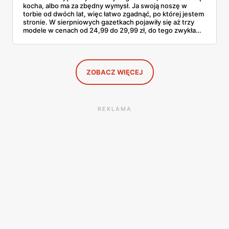
kocha, albo ma za zbędny wymysł. Ja swoją noszę w
torbie od dwóch lat, więc łatwo zgadnąć, po której jestem
stronie. W sierpniowych gazetkach pojawiły się aż trzy
modele w cenach od 24,99 do 29,99 zł, do tego zwykła
butelka za 14,99 zł dla nieprzekonanych. Sprawdziłam
wszystkie oferty i policzyłam, kiedy taki zakup faktycznie
się opłaca.
ZOBACZ WIĘCEJ
REKLAMA