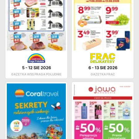
5
-
12 SIE 2026
6
-
13 SIE 2026
GAZETKA WSS PRAGA POŁUDNIE
GAZETKA FRAC