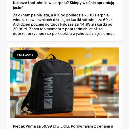
Kalosze i softshelle w sierpniu? Sklepy właśnie sprzedają
jesień
Za oknem pełnia lata, a KiK od poniedziałku 10 sierpnia
wiesza na wieszakach dziecięce kurtki softshell za 60 zł,
Aldi dzień później dorzuca kalosze za 44,99 zł i kurtki po
39,99 zł. Znam ten moment z poprzednich lat aż za
dobrze: przychodzisz po klapki, a wychodzisz z jesienną
garderobą dla całej rodziny. Sprawdziłam, co dokładnie
pojawi się w gazetkach w przyszłym tygodniu i czy jest
sens kupować jesień, zanim skończą się wakacje.
POLECAMY
Plecak Puma za 59,99 zł w Lidlu. Porównałam z cenami u