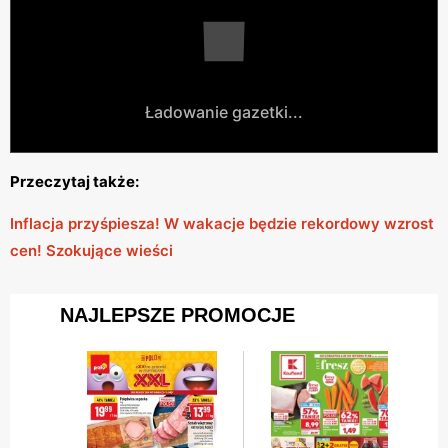
Ładowanie gazetki...
Przeczytaj także:
Inflacja przyśpiesza! W wakacje będzie rekordowy wzrost
cen! Szokujące wieści