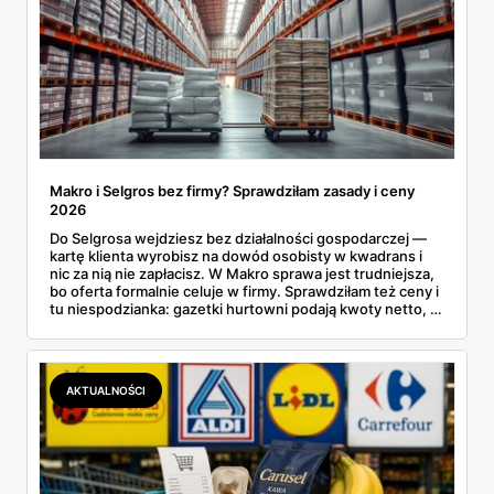
Makro i Selgros bez firmy? Sprawdziłam zasady i ceny
2026
Do Selgrosa wejdziesz bez działalności gospodarczej —
kartę klienta wyrobisz na dowód osobisty w kwadrans i
nic za nią nie zapłacisz. W Makro sprawa jest trudniejsza,
bo oferta formalnie celuje w firmy. Sprawdziłam też ceny i
tu niespodzianka: gazetki hurtowni podają kwoty netto, a
przy kasie doliczany jest VAT. Co więcej, hurt wcale nie
zawsze wygrywa — ta sama kawa ziarnista kosztuje w
Makro ponad dwa razy więcej niż w weekendowej
promocji dyskontu.
AKTUALNOŚCI