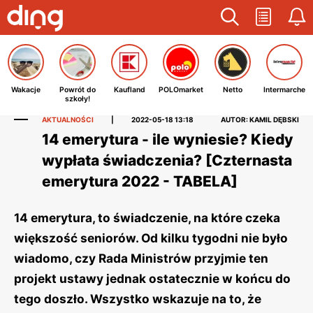
Wakacje
Powrót do
Kaufland
POLOmarket
Netto
Intermarche
szkoły!
AKTUALNOŚCI
|
2022-05-18 13:18
AUTOR: KAMIL DĘBSKI
14 emerytura - ile wyniesie? Kiedy
wypłata świadczenia? [Czternasta
emerytura 2022 - TABELA]
14 emerytura, to świadczenie, na które czeka
większość seniorów. Od kilku tygodni nie było
wiadomo, czy Rada Ministrów przyjmie ten
projekt ustawy jednak ostatecznie w końcu do
tego doszło. Wszystko wskazuje na to, że