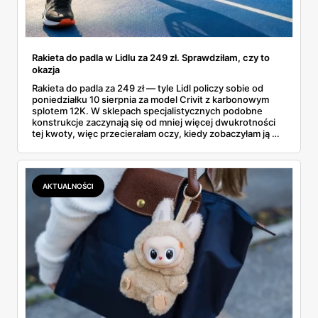
Rakieta do padla w Lidlu za 249 zł. Sprawdziłam, czy to
okazja
Rakieta do padla za 249 zł — tyle Lidl policzy sobie od
poniedziałku 10 sierpnia za model Crivit z karbonowym
splotem 12K. W sklepach specjalistycznych podobne
konstrukcje zaczynają się od mniej więcej dwukrotności
tej kwoty, więc przecierałam oczy, kiedy zobaczyłam ją w
gazetce między dresami a wkrętarką. Padel to dziś
najszybciej rosnący sport w Polsce: kortów przybywa
lawinowo, a chętnych jeszcze szybciej. Sprawdziłam, co
dokładnie dostajemy za te pieniądze i komu taka rakieta
AKTUALNOŚCI
faktycznie wystarczy.