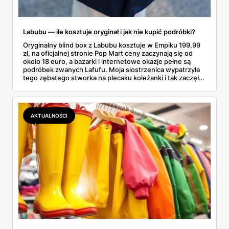
Labubu — ile kosztuje oryginał i jak nie kupić podróbki?
Oryginalny blind box z Labubu kosztuje w Empiku 199,99
zł, na oficjalnej stronie Pop Mart ceny zaczynają się od
około 18 euro, a bazarki i internetowe okazje pełne są
podróbek zwanych Lafufu. Moja siostrzenica wypatrzyła
tego zębatego stworka na plecaku koleżanki i tak zaczęło
się rodzinne śledztwo: co to właściwie jest, ile naprawdę
kosztuje i po czym poznać, że sprzedawca nie wciska nam
podróbki. Spisałam wszystko, czego się dowiedziałam —
łącznie z jedną wpadką, o której za chwilę.
AKTUALNOŚCI