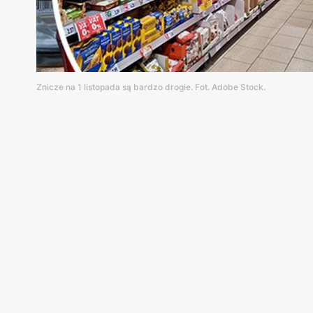
Znicze na 1 listopada są bardzo drogie. Fot. Adobe Stock.