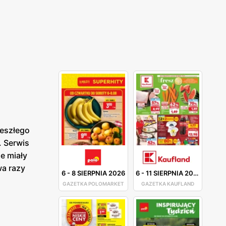
eszłego
. Serwis
e miały
wa razy
6
-
8 SIERPNIA 2026
6
-
11 SIERPNIA 2026
GAZETKA POLOMARKET
GAZETKA KAUFLAND