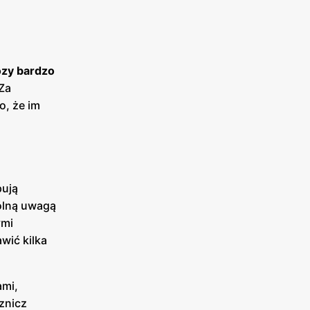
wozy bardzo
 Za
o, że im
pują
ólną uwagą
ymi
wić kilka
ami,
 znicz