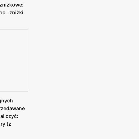
 zniżkowe:
oc. zniżki
yjnych
przedawane
aliczyć:
ry (z