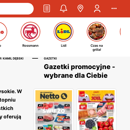
o
Rossmann
Lidl
Czas na
Ta
grilla!
kosm
: KAMIL DĘBSKI
GAZETKI
Gazetki promocyjne -
wybrane dla Ciebie
ysokie. W
topniu
stkich
y oferują