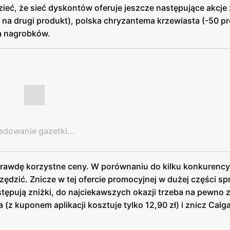
dzieć, że sieć dyskontów oferuje jeszcze następujące akcje
 na drugi produkt), polska chryzantema krzewiasta (-50 pr
ia nagrobków.
adowanie gazetki...
rawdę korzystne ceny. W porównaniu do kilku konkurenc
zić. Znicze w tej ofercie promocyjnej w dużej części s
tępują zniżki, do najciekawszych okazji trzeba na pewno z
 (z kuponem aplikacji kosztuje tylko 12,90 zł) i znicz Calga