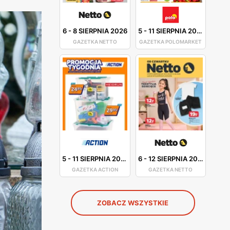
6
-
8 SIERPNIA 2026
5
-
11 SIERPNIA 2026
GAZETKA NETTO
GAZETKA POLOMARKET
5
-
11 SIERPNIA 2026
6
-
12 SIERPNIA 2026
GAZETKA ACTION
GAZETKA NETTO
ZOBACZ WSZYSTKIE