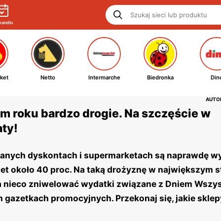
handlu
ket
Netto
Intermarche
Biedronka
Din
AUTOR
tym roku bardzo drogie. Na szczęście w
ty!
 znanych dyskontach i supermarketach są naprawdę w
t około 40 proc. Na taką drożyznę w największym s
na nieco zniwelować wydatki związane z Dniem Wszy
azetkach promocyjnych. Przekonaj się, jakie sklep