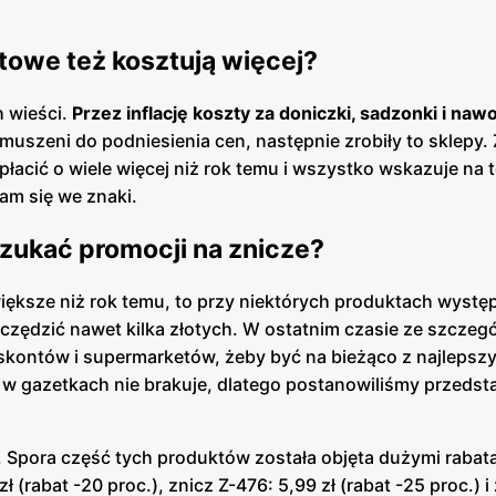
towe też kosztują więcej?
 wieści.
Przez inflację koszty za doniczki, sadzonki i na
zmuszeni do podniesienia cen, następnie zrobiły to sklepy.
acić o wiele więcej niż rok temu i wszystko wskazuje na t
nam się we znaki.
zukać promocji na znicze?
ększe niż rok temu, to przy niektórych produktach wystę
czędzić nawet kilka złotych. W ostatnim czasie ze szczeg
skontów i supermarketów, żeby być na bieżąco z najlepsz
 gazetkach nie brakuje, dlatego postanowiliśmy przedsta
a. Spora część tych produktów została objęta dużymi rabat
zł (rabat -20 proc.), znicz Z-476: 5,99 zł (rabat -25 proc.) i