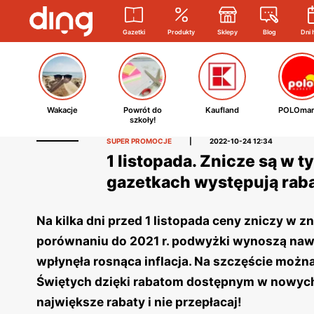
Gazetki
Produkty
Sklepy
Blog
Dni 
Wakacje
Powrót do
Kaufland
POLOmar
szkoły!
SUPER PROMOCJE
|
2022-10-24 12:34
1 listopada. Znicze są w 
gazetkach występują raba
Na kilka dni przed 1 listopada ceny zniczy w
porównaniu do 2021 r. podwyżki wynoszą nawe
wpłynęła rosnąca inflacja. Na szczęście moż
Świętych dzięki rabatom dostępnym w nowych g
największe rabaty i nie przepłacaj!