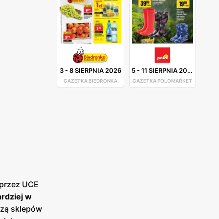
3
-
8 SIERPNIA 2026
5
-
11 SIERPNIA 2026
GAZETKA BIEDRONKA
GAZETKA POLOMARKET
 przez UCE
ardziej w
czą sklepów