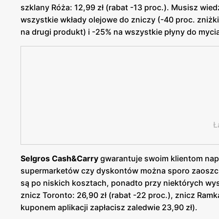
szklany Róża: 12,99 zł (rabat -13 proc.). Musisz wie
wszystkie wkłady olejowe do zniczy (-40 proc. zniżki
na drugi produkt) i -25% na wszystkie płyny do myc
Ł
Selgros Cash&Carry
gwarantuje swoim klientom nap
supermarketów czy dyskontów można sporo zaoszczęd
są po niskich kosztach, ponadto przy niektórych wys
znicz Toronto: 26,90 zł (rabat -22 proc.), znicz Ramka
kuponem aplikacji zapłacisz zaledwie 23,90 zł).