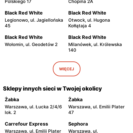
Polskiego 17
Chopina 2A
Black Red White
Black Red White
Legionowo, ul. Jagiellońska
Otwock, ul. Hugona
45
Kołłątaja 4
Black Red White
Black Red White
Wołomin, ul. Geodetów 2
Milanówek, ul. Królewska
140
Black Red White
Black Red White
Grodzisk Mazowiecki, ul.
Nowy Dwór Mazowiecki, ul.
WIĘCEJ
Gen. Leopolda Okulickiego
Mazowiecka 11
13
Sklepy innych sieci w Twojej okolicy
Black Red White
Black Red White
Góra Kalwaria, ul. Pijarska
Góra Kalwaria, ul. Bp.
Żabka
Żabka
17
Wierzbowskiego 2A
Warszawa, ul. Łucka 2/4/6
Warszawa, ul. Emilii Plater
lok. 2
47
Black Red White
Black Red White
Stojadła, ul. Warszawska
Grójec, ul. Mogielnicka 24
Carrefour Express
Sephora
63a
Warszawa, ul. Emilii Plater
Warszawa, ul.