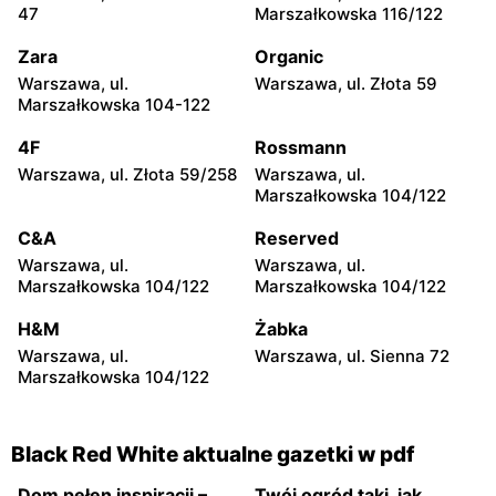
47
Marszałkowska 116/122
Black Red White
Black Red White
Żyrardów, ul. Moniuszki 5
Wyszków, ul. Pułtuska 63
Zara
Organic
Warszawa, ul.
Warszawa, ul. Złota 59
Black Red White
Black Red White
Marszałkowska 104-122
Sochaczew, ul.
Warka, ul. Warszawska 19
Warszawska 91
4F
Rossmann
Warszawa, ul. Złota 59/258
Warszawa, ul.
Black Red White
Black Red White
Marszałkowska 104/122
Pułtusk, ul. Jana Pawła II
Garwolin, ul. Bursztynowa 1
14A
C&A
Reserved
Warszawa, ul.
Warszawa, ul.
Black Red White
Black Red White
Marszałkowska 104/122
Marszałkowska 104/122
Garwolin, ul. Szkolna 5
Łochów, ul. 1 Maja 7
H&M
Żabka
Black Red White
Black Red White
Warszawa, ul.
Warszawa, ul. Sienna 72
Płońsk, ul. Kwiatowa 14 A
Płońsk, ul. Młodzieżowa 54
Marszałkowska 104/122
Black Red White aktualne gazetki w pdf
Dom pełen inspiracji –
Twój ogród taki, jak