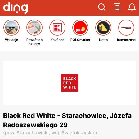
Wakacje
Powrót do
Kaufland
POLOmarket
Netto
Intermarche
szkoły!
Black Red White - Starachowice, Józefa
Radoszewskiego 29
(
pow. Starachowicki,
woj. Świętokrzyskie
)