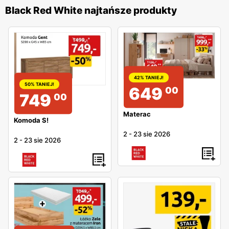
Black Red White najtańsze produkty
42% TANIEJ!
50% TANIEJ!
649
00
749
00
Materac
Komoda S!
2
-
23 sie 2026
2
-
23 sie 2026