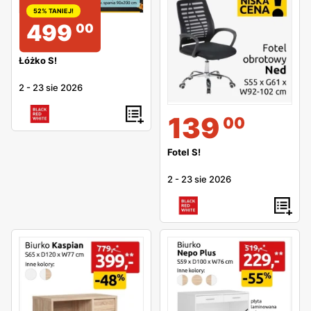
52% TANIEJ!
499
00
Łóżko S!
2
-
23 sie 2026
139
00
Fotel S!
2
-
23 sie 2026