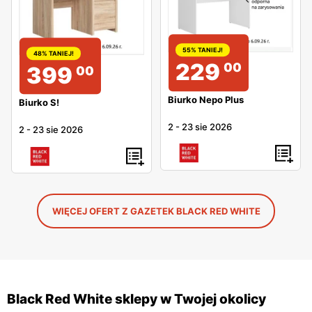
55% TANIEJ!
48% TANIEJ!
229
00
399
00
Biurko Nepo Plus
Biurko S!
2
-
23 sie 2026
2
-
23 sie 2026
WIĘCEJ OFERT Z GAZETEK BLACK RED WHITE
Black Red White sklepy w Twojej okolicy