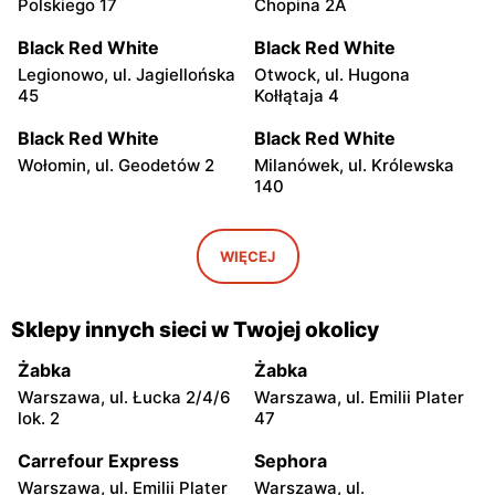
Polskiego 17
Chopina 2A
Black Red White
Black Red White
Legionowo, ul. Jagiellońska
Otwock, ul. Hugona
45
Kołłątaja 4
Black Red White
Black Red White
Wołomin, ul. Geodetów 2
Milanówek, ul. Królewska
140
Black Red White
Black Red White
Grodzisk Mazowiecki, ul.
Nowy Dwór Mazowiecki, ul.
WIĘCEJ
Gen. Leopolda Okulickiego
Mazowiecka 11
13
Sklepy innych sieci w Twojej okolicy
Black Red White
Black Red White
Góra Kalwaria, ul. Pijarska
Góra Kalwaria, ul. Bp.
Żabka
Żabka
17
Wierzbowskiego 2A
Warszawa, ul. Łucka 2/4/6
Warszawa, ul. Emilii Plater
lok. 2
47
Black Red White
Black Red White
Stojadła, ul. Warszawska
Grójec, ul. Mogielnicka 24
Carrefour Express
Sephora
63a
Warszawa, ul. Emilii Plater
Warszawa, ul.