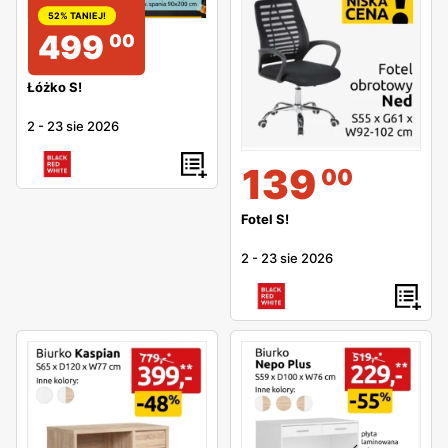
52% TANIEJ!
499
00
Łóżko S!
2
-
23 sie 2026
139
00
Fotel S!
2
-
23 sie 2026