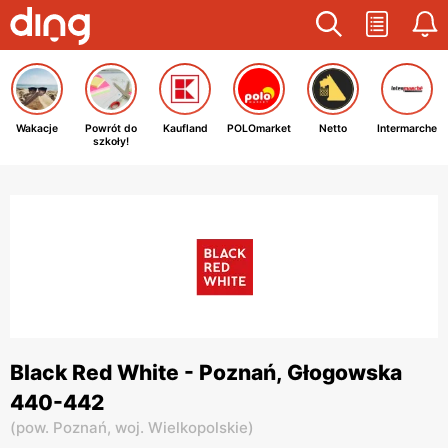
Wakacje
Powrót do
Kaufland
POLOmarket
Netto
Intermarche
szkoły!
Black Red White - Poznań, Głogowska
440-442
(
pow. Poznań,
woj. Wielkopolskie
)