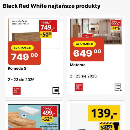
Black Red White najtańsze produkty
42% TANIEJ!
50% TANIEJ!
649
00
749
00
Materac
Komoda S!
2
-
23 sie 2026
2
-
23 sie 2026