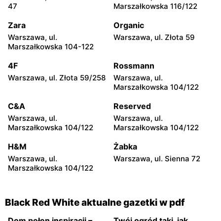
47
Marszałkowska 116/122
Black Red White
Black Red White
Żyrardów, ul. Moniuszki 5
Wyszków, ul. Pułtuska 63
Zara
Organic
Warszawa, ul.
Warszawa, ul. Złota 59
Black Red White
Black Red White
Marszałkowska 104-122
Sochaczew, ul.
Warka, ul. Warszawska 19
Warszawska 91
4F
Rossmann
Warszawa, ul. Złota 59/258
Warszawa, ul.
Black Red White
Black Red White
Marszałkowska 104/122
Pułtusk, ul. Jana Pawła II
Garwolin, ul. Bursztynowa 1
14A
C&A
Reserved
Warszawa, ul.
Warszawa, ul.
Black Red White
Black Red White
Marszałkowska 104/122
Marszałkowska 104/122
Garwolin, ul. Szkolna 5
Łochów, ul. 1 Maja 7
H&M
Żabka
Black Red White
Black Red White
Warszawa, ul.
Warszawa, ul. Sienna 72
Płońsk, ul. Kwiatowa 14 A
Płońsk, ul. Młodzieżowa 54
Marszałkowska 104/122
Black Red White aktualne gazetki w pdf
Dom pełen inspiracji –
Twój ogród taki, jak