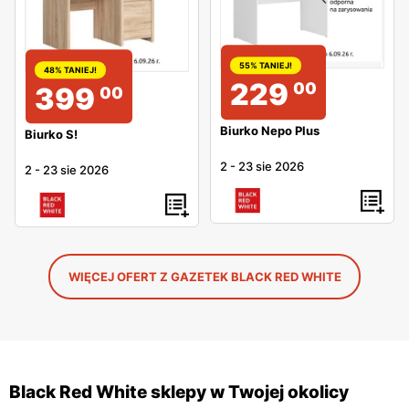
55% TANIEJ!
48% TANIEJ!
229
00
399
00
Biurko Nepo Plus
Biurko S!
2
-
23 sie 2026
2
-
23 sie 2026
WIĘCEJ OFERT Z GAZETEK BLACK RED WHITE
Black Red White sklepy w Twojej okolicy