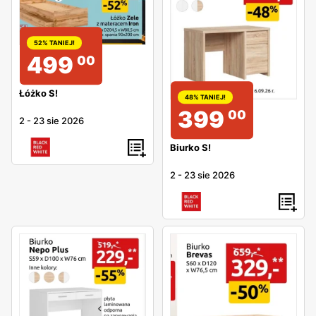
52% TANIEJ!
499
00
Łóżko S!
48% TANIEJ!
399
00
2
-
23 sie 2026
Biurko S!
2
-
23 sie 2026