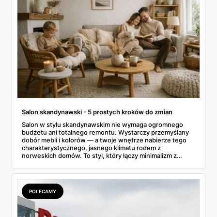
Salon skandynawski - 5 prostych kroków do zmian
Salon w stylu skandynawskim nie wymaga ogromnego
budżetu ani totalnego remontu. Wystarczy przemyślany
dobór mebli i kolorów — a twoje wnętrze nabierze tego
charakterystycznego, jasnego klimatu rodem z
norweskich domów. To styl, który łączy minimalizm z
przytulnością i działa nawet w małych blokowych
przestrzeniach. W tym artykule znajdziesz konkretne
kroki i cenowe przykłady z aktualnych promocji Black Red
White, dzięki którym zmienisz salon bez przepalania
POLECAMY
oszczędności.