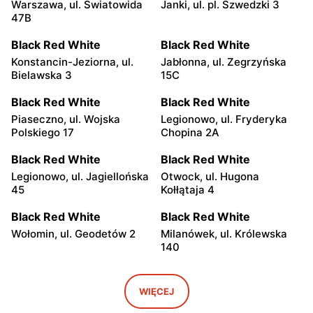
Warszawa, ul. Światowida
Janki, ul. pl. Szwedzki 3
47B
Black Red White
Black Red White
Konstancin-Jeziorna, ul.
Jabłonna, ul. Zegrzyńska
Bielawska 3
15C
Black Red White
Black Red White
Piaseczno, ul. Wojska
Legionowo, ul. Fryderyka
Polskiego 17
Chopina 2A
Black Red White
Black Red White
Legionowo, ul. Jagiellońska
Otwock, ul. Hugona
45
Kołłątaja 4
Black Red White
Black Red White
Wołomin, ul. Geodetów 2
Milanówek, ul. Królewska
140
Black Red White
Black Red White
Grodzisk Mazowiecki, ul.
Nowy Dwór Mazowiecki, ul.
WIĘCEJ
Gen. Leopolda Okulickiego
Mazowiecka 11