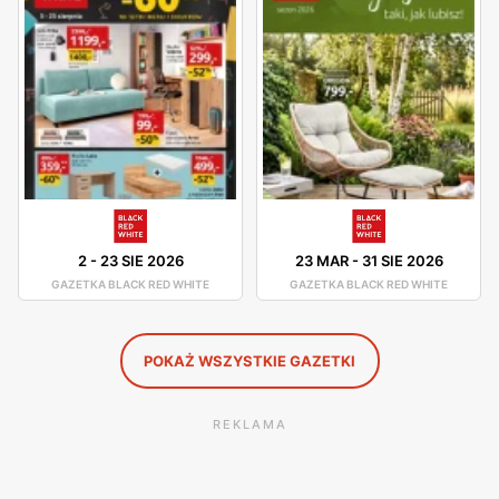
garnków. Firma charakteryzuje się konkurencyjnymi
cenami oraz wysoką jakością produktów.
Black Red White promocje i okazje cenowe na co dzień
Gazetki promocyjne Black Red White pojawiają się
regularnie, co sprawia, że aktualna oferta mebli jest
dostępna w zasięgu ręki. Promocje na meble pokojowe,
okazje cenowe na wyposażenie kuchni czy tarasy -
wszystko to można znaleźć w gazetce promocyjnej sieci.
2
-
23 SIE 2026
23 MAR
-
31 SIE 2026
Black Red White posiada również stronę internetową,
GAZETKA BLACK RED WHITE
GAZETKA BLACK RED WHITE
gdzie są dostępne różne promocje i zniżki.
POKAŻ WSZYSTKIE GAZETKI
REKLAMA