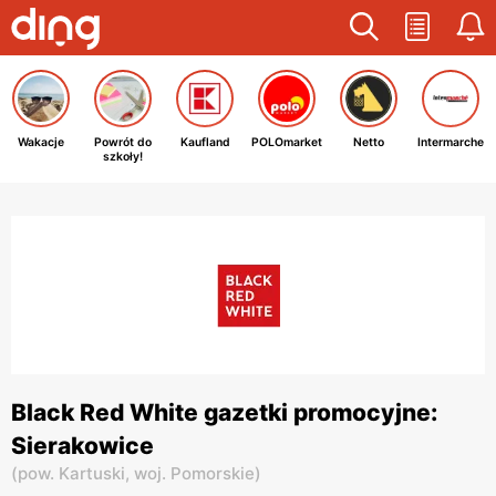
Wakacje
Powrót do
Kaufland
POLOmarket
Netto
Intermarche
szkoły!
Black Red White gazetki promocyjne:
Sierakowice
(
pow. Kartuski,
woj. Pomorskie
)