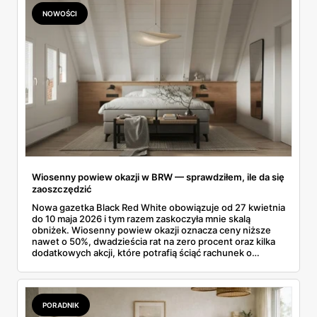
NOWOŚCI
Wiosenny powiew okazji w BRW — sprawdziłem, ile da się
zaoszczędzić
Nowa gazetka Black Red White obowiązuje od 27 kwietnia
do 10 maja 2026 i tym razem zaskoczyła mnie skalą
obniżek. Wiosenny powiew okazji oznacza ceny niższe
nawet o 50%, dwadzieścia rat na zero procent oraz kilka
dodatkowych akcji, które potrafią ściąć rachunek o
kilkaset złotych. Przejrzałem cały folder, porównałem ceny
sprzed promocji i wybrałem to, co rzeczywiście opłaca się
kupić. Bo każdej wiosny okazji jest sporo, jednak nie
każda warta uwagi. Pokazuję, które meble z gazetki BRW
PORADNIK
kupiłbym od ręki, a które wolę ominąć.