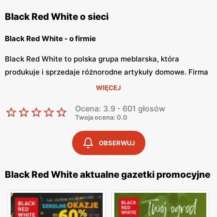
Black Red White o sieci
Black Red White - o firmie
Black Red White to polska grupa meblarska, która
produkuje i sprzedaje różnorodne artykuły domowe. Firma
jest jedną z największych na rynku, która posiada ciekawą
WIĘCEJ
ofertę wyposażenia wnętrz. Black Red White od początku
Ocena: 3.9 - 601 głosów
swojej działalności na rynku Polskim jest bardzo ceniona i
Twoja ocena: 0.0
lubiana przez użytkowników.
OBSERWUJ
Black Red White - cała gama artykułów dla domu
Black Red White zajmuje się produkcją i dystrybucją mebli
Black Red White aktualne gazetki promocyjne
dla rynku polskiego już ponad 25 lat. W swojej ofercie BRW
posiada nie tylko kanapy czy krzesła, lecz również
przedstawia ona całą gamę sztućców, talerzyków,