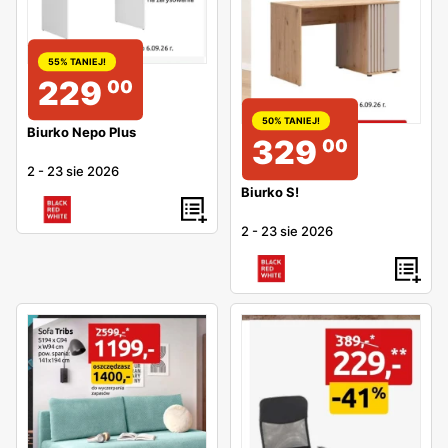
55% TANIEJ!
229
00
50% TANIEJ!
Biurko Nepo Plus
329
00
2
-
23 sie 2026
Biurko S!
2
-
23 sie 2026