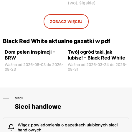
(
woj. śląskie
)
Garwolin, ul. Szkolna 5
Łochów, ul. 1 Maja 7
Black Red White
Black Red White
ZOBACZ WIĘCEJ
Płońsk, ul. Kwiatowa 14 A
Płońsk, ul. Młodzieżowa 54
Black Red White aktualne gazetki w pdf
Dom pełen inspiracji –
Twój ogród taki, jak
BRW
lubisz! - Black Red White
Ważna od 2026-08-03 do 2026-
Ważna od 2026-03-24 do 2026-
08-23
08-31
SIECI
Sieci handlowe
Włącz powiadomienia o gazetkach ulubionych sieci
handlowych