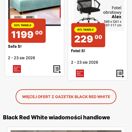
53% TANIEJ!
41% TANIEJ!
1199
00
229
00
Sofa S!
Fotel S!
2
-
23 sie 2026
2
-
23 sie 2026
WIĘCEJ OFERT Z GAZETEK BLACK RED WHITE
Black Red White wiadomości handlowe