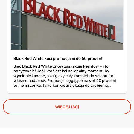
Black Red White kusi promocjami do 50 procent
Sieć Black Red White znów zaskakuje klientów – i to
pozytywnie! Jeśli ktoś czekał na idealny moment, by
wymienić kanapę, szafę czy cały komplet do salonu, to...
właśnie nadszedł. Promocje sięgające nawet 50 procent
to nie mrzonka, tylko konkretna okazja do zrobienia
porządnych zakupów bez wydrenowania portfela. Co
ważne – przecenione są nie tylko końcówki kolekcji, ale
też wiele bestsellerów. To trochę jak świąteczna
wyprzedaż, tylko że w środku lata. A jak wiadomo – dobre
WIĘCEJ (30)
meble nie muszą kosztować fortuny, zwłaszcza jeśli
trafimy na taką ofertę. Czas więc rozejrzeć się i
sprawdzić, co można złowić na tej promocji.