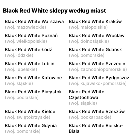
13
Black Red White sklepy według miast
Black Red White
Black Red White
Góra Kalwaria, ul. Pijarska
Góra Kalwaria, ul. Bp.
Black Red White Warszawa
Black Red White Kraków
17
Wierzbowskiego 2A
(
woj. mazowieckie
)
(
woj. małopolskie
)
Black Red White Poznań
Black Red White Wrocław
Black Red White
Black Red White
(
woj. wielkopolskie
)
(
woj. dolnośląskie
)
Stojadła, ul. Warszawska
Grójec, ul. Mogielnicka 24
Black Red White Łódź
Black Red White Gdańsk
63a
(
woj. łódzkie
)
(
woj. pomorskie
)
Black Red White
Black Red White
Black Red White Lublin
Black Red White Szczecin
(
woj. lubelskie
)
(
woj. zachodniopomorskie
)
Żyrardów, ul. Moniuszki 5
Wyszków, ul. Pułtuska 63
Black Red White Katowice
Black Red White Bydgoszcz
Black Red White
Black Red White
(
woj. śląskie
)
(
woj. kujawsko-pomorskie
)
Sochaczew, ul.
Warka, ul. Warszawska 19
Black Red White Białystok
Black Red White
Warszawska 91
(
woj. podlaskie
)
Częstochowa
(
woj. śląskie
)
Black Red White
Black Red White
Black Red White Kielce
Black Red White Rzeszów
Pułtusk, ul. Jana Pawła II
Garwolin, ul. Bursztynowa 1
(
woj. świętokrzyskie
)
(
woj. podkarpackie
)
14A
Black Red White Gdynia
Black Red White Bielsko-
Black Red White
Black Red White
(
woj. pomorskie
)
Biała