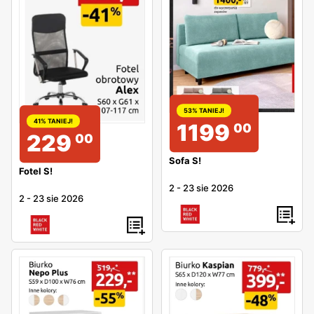
53% TANIEJ!
41% TANIEJ!
1199
00
229
00
Sofa S!
Fotel S!
2
-
23 sie 2026
2
-
23 sie 2026