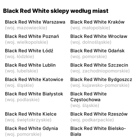
13
Black Red White sklepy według miast
Black Red White
Black Red White
Góra Kalwaria, ul. Pijarska
Góra Kalwaria, ul. Bp.
Black Red White Warszawa
Black Red White Kraków
17
Wierzbowskiego 2A
(
woj. mazowieckie
)
(
woj. małopolskie
)
Black Red White Poznań
Black Red White Wrocław
Black Red White
Black Red White
(
woj. wielkopolskie
)
(
woj. dolnośląskie
)
Stojadła, ul. Warszawska
Grójec, ul. Mogielnicka 24
Black Red White Łódź
Black Red White Gdańsk
63a
(
woj. łódzkie
)
(
woj. pomorskie
)
Black Red White
Black Red White
Black Red White Lublin
Black Red White Szczecin
(
woj. lubelskie
)
(
woj. zachodniopomorskie
)
Żyrardów, ul. Moniuszki 5
Wyszków, ul. Pułtuska 63
Black Red White Katowice
Black Red White Bydgoszcz
Black Red White
Black Red White
(
woj. śląskie
)
(
woj. kujawsko-pomorskie
)
Sochaczew, ul.
Warka, ul. Warszawska 19
Black Red White Białystok
Black Red White
Warszawska 91
(
woj. podlaskie
)
Częstochowa
(
woj. śląskie
)
Black Red White
Black Red White
Black Red White Kielce
Black Red White Rzeszów
Pułtusk, ul. Jana Pawła II
Garwolin, ul. Bursztynowa 1
(
woj. świętokrzyskie
)
(
woj. podkarpackie
)
14A
Black Red White Gdynia
Black Red White Bielsko-
Black Red White
Black Red White
(
woj. pomorskie
)
Biała