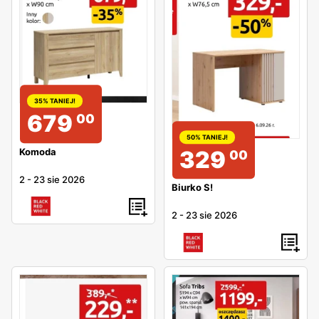
35% TANIEJ!
679
00
50% TANIEJ!
329
Komoda
00
2
-
23 sie 2026
Biurko S!
2
-
23 sie 2026