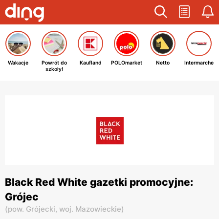
Wakacje
Powrót do
Kaufland
POLOmarket
Netto
Intermarche
szkoły!
Black Red White gazetki promocyjne:
Grójec
(
pow. Grójecki,
woj. Mazowieckie
)