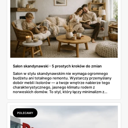
Salon skandynawski - 5 prostych kroków do zmian
Salon w stylu skandynawskim nie wymaga ogromnego
budżetu ani totalnego remontu. Wystarczy przemyślany
dobór mebli i kolorów — a twoje wnętrze nabierze tego
charakterystycznego, jasnego klimatu rodem z
norweskich domów. To styl, który łączy minimalizm z
przytulnością i działa nawet w małych blokowych
przestrzeniach. W tym artykule znajdziesz konkretne
kroki i cenowe przykłady z aktualnych promocji Black Red
White, dzięki którym zmienisz salon bez przepalania
POLECAMY
oszczędności.