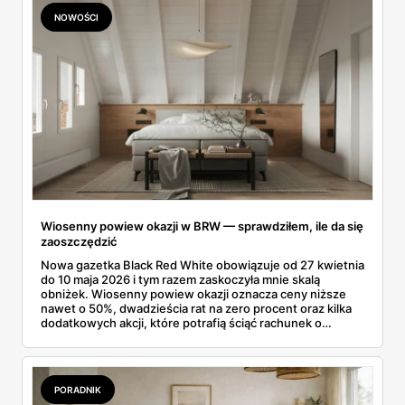
NOWOŚCI
Wiosenny powiew okazji w BRW — sprawdziłem, ile da się
zaoszczędzić
Nowa gazetka Black Red White obowiązuje od 27 kwietnia
do 10 maja 2026 i tym razem zaskoczyła mnie skalą
obniżek. Wiosenny powiew okazji oznacza ceny niższe
nawet o 50%, dwadzieścia rat na zero procent oraz kilka
dodatkowych akcji, które potrafią ściąć rachunek o
kilkaset złotych. Przejrzałem cały folder, porównałem ceny
sprzed promocji i wybrałem to, co rzeczywiście opłaca się
kupić. Bo każdej wiosny okazji jest sporo, jednak nie
każda warta uwagi. Pokazuję, które meble z gazetki BRW
PORADNIK
kupiłbym od ręki, a które wolę ominąć.