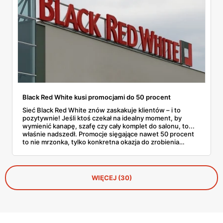
Black Red White kusi promocjami do 50 procent
Sieć Black Red White znów zaskakuje klientów – i to
pozytywnie! Jeśli ktoś czekał na idealny moment, by
wymienić kanapę, szafę czy cały komplet do salonu, to...
właśnie nadszedł. Promocje sięgające nawet 50 procent
to nie mrzonka, tylko konkretna okazja do zrobienia
porządnych zakupów bez wydrenowania portfela. Co
ważne – przecenione są nie tylko końcówki kolekcji, ale
też wiele bestsellerów. To trochę jak świąteczna
wyprzedaż, tylko że w środku lata. A jak wiadomo – dobre
WIĘCEJ (30)
meble nie muszą kosztować fortuny, zwłaszcza jeśli
trafimy na taką ofertę. Czas więc rozejrzeć się i
sprawdzić, co można złowić na tej promocji.