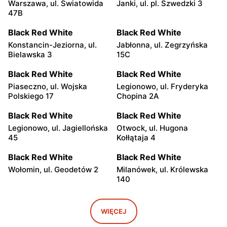
Warszawa, ul. Światowida
Janki, ul. pl. Szwedzki 3
47B
Black Red White
Black Red White
Konstancin-Jeziorna, ul.
Jabłonna, ul. Zegrzyńska
Bielawska 3
15C
Black Red White
Black Red White
Piaseczno, ul. Wojska
Legionowo, ul. Fryderyka
Polskiego 17
Chopina 2A
Black Red White
Black Red White
Legionowo, ul. Jagiellońska
Otwock, ul. Hugona
45
Kołłątaja 4
Black Red White
Black Red White
Wołomin, ul. Geodetów 2
Milanówek, ul. Królewska
140
Black Red White
Black Red White
Grodzisk Mazowiecki, ul.
Nowy Dwór Mazowiecki, ul.
WIĘCEJ
Gen. Leopolda Okulickiego
Mazowiecka 11