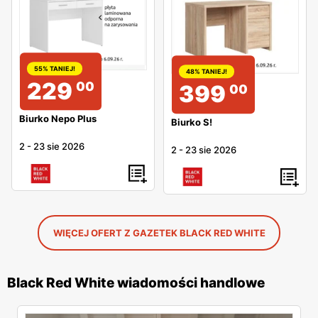
55% TANIEJ!
48% TANIEJ!
229
00
399
00
Biurko Nepo Plus
Biurko S!
2
-
23 sie 2026
2
-
23 sie 2026
WIĘCEJ OFERT Z GAZETEK BLACK RED WHITE
Black Red White wiadomości handlowe