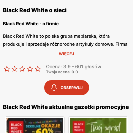
Black Red White o sieci
Black Red White - o firmie
Black Red White to polska grupa meblarska, która
produkuje i sprzedaje różnorodne artykuły domowe. Firma
jest jedną z największych na rynku, która posiada ciekawą
WIĘCEJ
ofertę wyposażenia wnętrz. Black Red White od początku
Ocena: 3.9 - 601 głosów
swojej działalności na rynku Polskim jest bardzo ceniona i
Twoja ocena: 0.0
lubiana przez użytkowników.
OBSERWUJ
Black Red White - cała gama artykułów dla domu
Black Red White zajmuje się produkcją i dystrybucją mebli
Black Red White aktualne gazetki promocyjne
dla rynku polskiego już ponad 25 lat. W swojej ofercie BRW
posiada nie tylko kanapy czy krzesła, lecz również
przedstawia ona całą gamę sztućców, talerzyków,