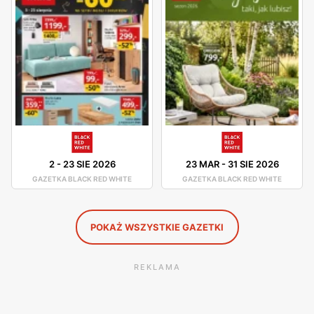
garnków. Firma charakteryzuje się konkurencyjnymi
cenami oraz wysoką jakością produktów.
Black Red White promocje i okazje cenowe na co dzień
Gazetki promocyjne Black Red White pojawiają się
regularnie, co sprawia, że aktualna oferta mebli jest
dostępna w zasięgu ręki. Promocje na meble pokojowe,
okazje cenowe na wyposażenie kuchni czy tarasy -
wszystko to można znaleźć w gazetce promocyjnej sieci.
2
-
23 SIE 2026
23 MAR
-
31 SIE 2026
Black Red White posiada również stronę internetową,
GAZETKA BLACK RED WHITE
GAZETKA BLACK RED WHITE
gdzie są dostępne różne promocje i zniżki.
POKAŻ WSZYSTKIE GAZETKI
REKLAMA