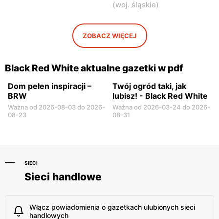
(
woj. śląskie
)
Garwolin, ul. Szkolna 5
Łochów, ul. 1 Maja 7
Black Red White
Black Red White
ZOBACZ WIĘCEJ
Płońsk, ul. Kwiatowa 14 A
Płońsk, ul. Młodzieżowa 54
Black Red White aktualne gazetki w pdf
Dom pełen inspiracji –
Twój ogród taki, jak
BRW
lubisz! - Black Red White
Ważna od 2026-08-03 do 2026-
Ważna od 2026-03-24 do 2026-
08-23
08-31
SIECI
Sieci handlowe
Włącz powiadomienia o gazetkach ulubionych sieci
handlowych