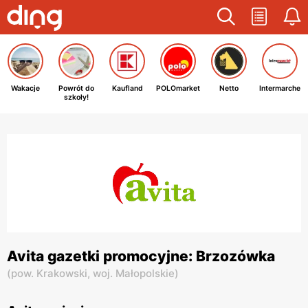
Wakacje
Powrót do
Kaufland
POLOmarket
Netto
Intermarche
szkoły!
Avita gazetki promocyjne: Brzozówka
(
pow. Krakowski,
woj. Małopolskie
)