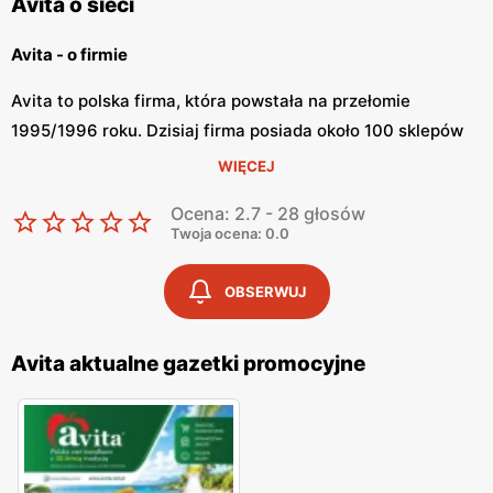
Avita o sieci
Avita - o firmie
Avita to polska firma, która powstała na przełomie
1995/1996 roku. Dzisiaj firma posiada około 100 sklepów
na terenie Polski. Avita proponuje tradycyjny sposób w
WIĘCEJ
organizacji handlu oraz zabezpiecza najwyższą jakość
Ocena: 2.7 - 28 głosów
obsługi. Firma wspiera polskich producentów oraz
Twoja ocena: 0.0
dopasowuje swój plan rozwoju do potrzeb środowiska.
OBSERWUJ
Avita - oferta
W ofercie sklepów Avita znajdują się różnorodne warzywa
Avita aktualne gazetki promocyjne
i owoce z polskich upraw oraz egzotyczne produkty z
zagranicy. W sklepie znajduje się stanowisko z wędlinami i
świeżym mięsem. Na półkach sklepu można znaleźć
świeże wypieki. Sklepy Avita posiadają własną piekarnię, z
której dostarczają produkty do swoich sklepów.