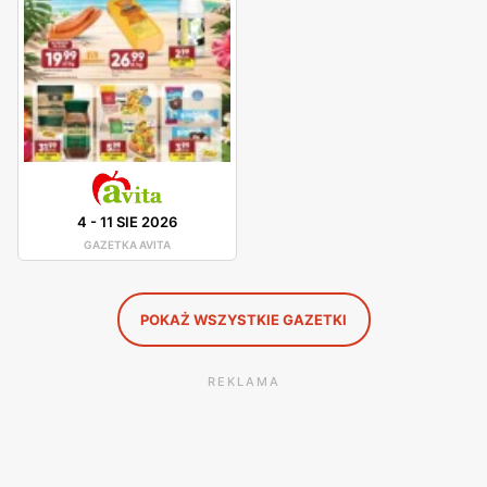
Avita - promocje
Avita posiada własne gazetki promocyjne, w których
publikuje obowiązujące się rabaty i okazje. Dzięki własnej
produkcji pieczywa i wędlin, produkty z tej kategorii można
zakupić w bardzo dobrych cenach. Avito proponuje szeroki
wybór artykułów w atrakcyjnych cenach. Często są
4
-
11 SIE 2026
dostępne okazyjne produkty oraz gorące promocje.
GAZETKA AVITA
POKAŻ WSZYSTKIE GAZETKI
REKLAMA