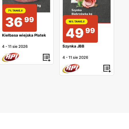
7% TANIEJ!
36
99
16% TANIEJ!
49
99
Kiełbasa wiejska Płatek
Szynka JBB
4
-
11 sie 2026
4
-
11 sie 2026