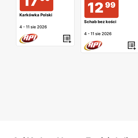
17
12
99
Karkówka Polski
Schab bez kości
4
-
11 sie 2026
4
-
11 sie 2026