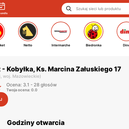
handlu
ket
Netto
Intermarche
Biedronka
Din
 - Kobyłka, Ks. Marcina Załuskiego 17
i,
woj. Mazowieckie
)
Ocena: 3.1 - 28 głosów
Twoja ocena: 0.0
J
Godziny otwarcia