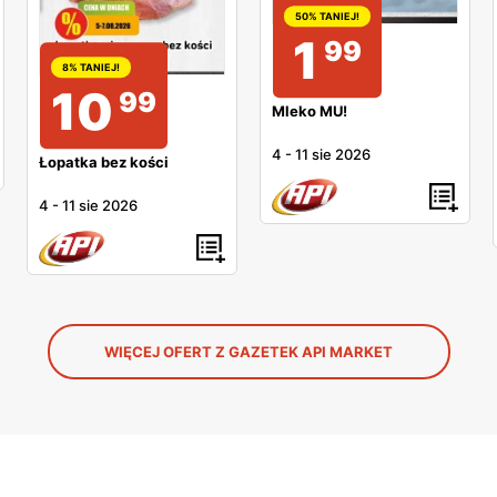
50% TANIEJ!
1
99
8% TANIEJ!
10
99
Mleko MU!
4
-
11 sie 2026
Łopatka bez kości
4
-
11 sie 2026
WIĘCEJ OFERT Z GAZETEK API MARKET