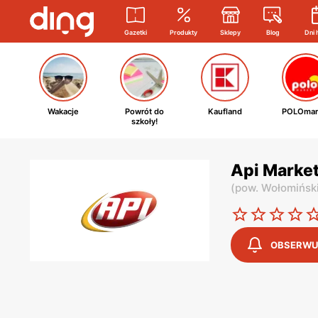
Gazetki
Produkty
Sklepy
Blog
Dni 
Wakacje
Powrót do
Kaufland
POLOmar
szkoły!
Api Market
(
pow. Wołomińsk
OBSERWU