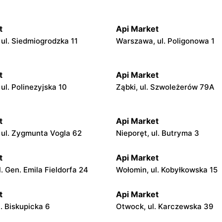
t
Api Market
ul. Siedmiogrodzka 11
Warszawa, ul. Poligonowa 1
t
Api Market
ul. Polinezyjska 10
Ząbki, ul. Szwoleżerów 79A
t
Api Market
ul. Zygmunta Vogla 62
Nieporęt, ul. Butryma 3
t
Api Market
. Gen. Emila Fieldorfa 24
Wołomin, ul. Kobyłkowska 15
t
Api Market
. Biskupicka 6
Otwock, ul. Karczewska 39