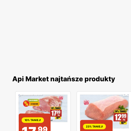
Api Market najtańsze produkty
10% TANIEJ!
99
23% TANIEJ!