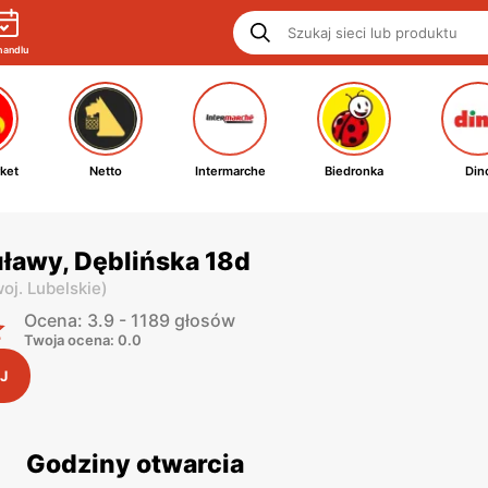
handlu
ket
Netto
Intermarche
Biedronka
Din
uławy, Dęblińska 18d
oj. Lubelskie
)
Ocena: 3.9 - 1189 głosów
Twoja ocena: 0.0
J
Godziny otwarcia