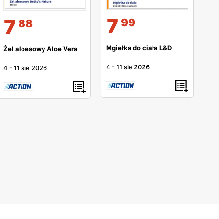
7
7
99
88
Mgiełka do ciała L&D
Żel aloesowy Aloe Vera
4
-
11 sie 2026
4
-
11 sie 2026