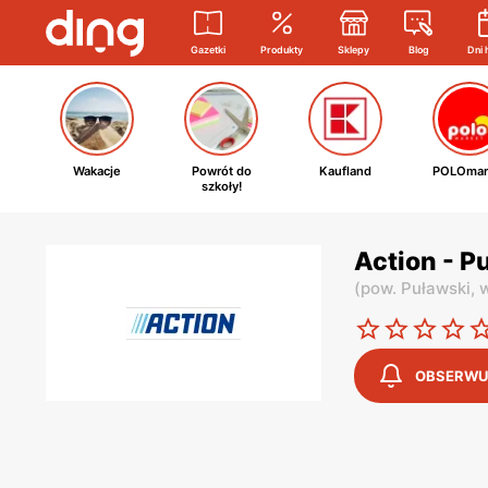
Gazetki
Produkty
Sklepy
Blog
Dni 
Wakacje
Powrót do
Kaufland
POLOmar
szkoły!
Action - P
(
pow. Puławski,
w
OBSERWU