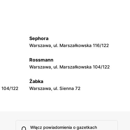
kiego 11
Garwolin, ul. Kościuszki 61
Action
Sokołów Podlaski, ul. Węgrowska 1C
Sephora
Action
Warszawa, ul. Marszałkowska 116/122
ejewska 63
Radom, ul. Andrzeja Struga 102
Rossmann
Warszawa, ul. Marszałkowska 104/122
Action
arszawska
Mława, ul. Henryka Sienkiewicza 70
Żabka
 104/122
Warszawa, ul. Sienna 72
Włącz powiadomienia o gazetkach