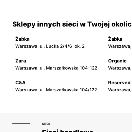
Wyszków, ul. Pułtuska 96
Warka, ul.
Action
Action
Sklepy innych sieci w Twojej okoli
Rawa Mazowiecka, ul. Władysława
Władysławo
Stanisława Reymonta 5
Żabka
Żabka
Action
Action
Warszawa, ul. Łucka 2/4/6 lok. 2
Warszawa, u
Przasnysz, ul. Marsz. Józefa
Siedlce, ul
Piłsudskiego 91
Zara
Organic
Warszawa, ul. Marszałkowska 104-122
Warszawa, 
Action
Action
Radom al. Wojska Polskiego 10
Łuków, ul. 
C&A
Reserved
Warszawa, ul. Marszałkowska 104/122
Warszawa, 
SIECI