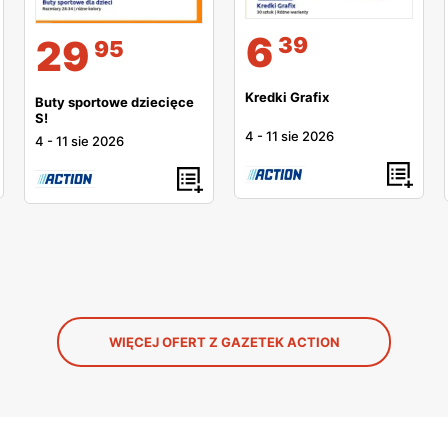
6
39
29
95
Kredki Grafix
Buty sportowe dziecięce
S!
4
-
11 sie 2026
4
-
11 sie 2026
WIĘCEJ OFERT Z GAZETEK ACTION