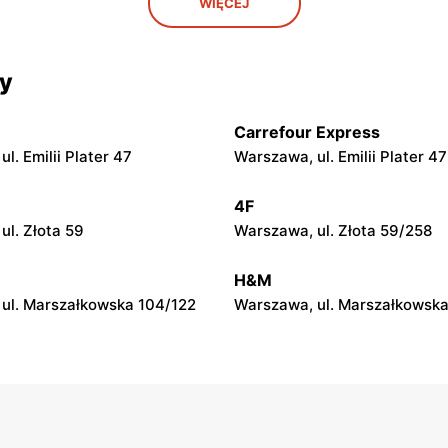
WIĘCEJ
 Puławska 30a
Pułtusk, ul. Ignacego Daszyńs
Action
cy
wo, ul. Ciechanowska 65
Kozienice, ul. Warszawska 34
Carrefour Express
Action
l. Emilii Plater 47
Warszawa, ul. Emilii Plater 47
. Gen. Franciszka Kleeberga 6
Ostrów Mazowiecka, ul. Lubi
4F
ul. Złota 59
Warszawa, ul. Złota 59/258
Action
Siedlecka 15/B
Tomaszów Mazowiecki, ul. W
H&M
1
ul. Marszałkowska 104/122
Warszawa, ul. Marszałkowska