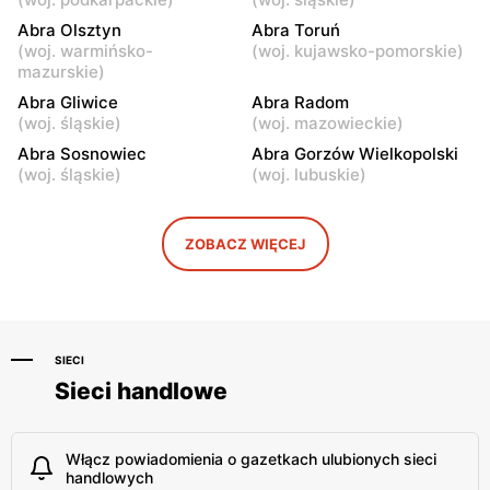
Abra Olsztyn
Abra Toruń
Abra
Abra
(
woj. warmińsko-
(
woj. kujawsko-pomorskie
)
Jędrzejów, ul. Partyzantów
Grajewo, ul. Dworna 50
mazurskie
)
73
Abra Gliwice
Abra Radom
(
woj. śląskie
)
(
woj. mazowieckie
)
Abra
Abra
Abra Sosnowiec
Abra Gorzów Wielkopolski
Tarnobrzeg al. Warszawska
Konin, ul. Spółdzielców 8a
(
woj. śląskie
)
(
woj. lubuskie
)
5
Abra
Abra
ZOBACZ WIĘCEJ
Inowrocław al.
Busko-Zdrój, ul. Ludwika
Niepodległości 35
Waryńskiego 31
SIECI
Sieci handlowe
Włącz powiadomienia o gazetkach ulubionych sieci
handlowych