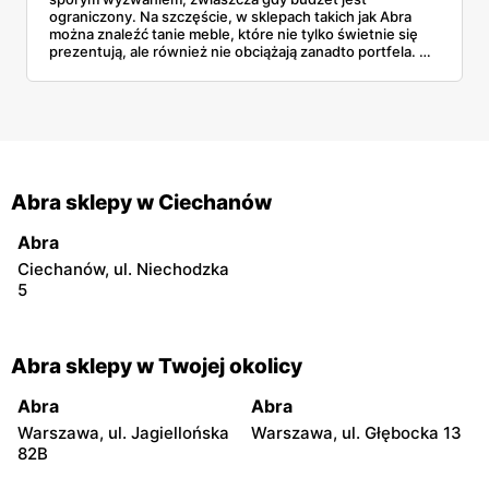
ograniczony. Na szczęście, w sklepach takich jak Abra
można znaleźć tanie meble, które nie tylko świetnie się
prezentują, ale również nie obciążają zanadto portfela. W
poniższym artykule przyjrzymy się kilku interesującym
propozycjom z aktualnej gazetki promocyjnej Abra,
obowiązującej od 29 lipca do 8 sierpnia 2024 roku. Każdy
z wybranych mebli kosztuje poniżej 1500 zł, co sprawia,
że są one dostępne niemal dla każdego.
Abra sklepy w Ciechanów
Abra
Ciechanów, ul. Niechodzka
5
Abra sklepy w Twojej okolicy
Abra
Abra
Warszawa, ul. Jagiellońska
Warszawa, ul. Głębocka 13
82B