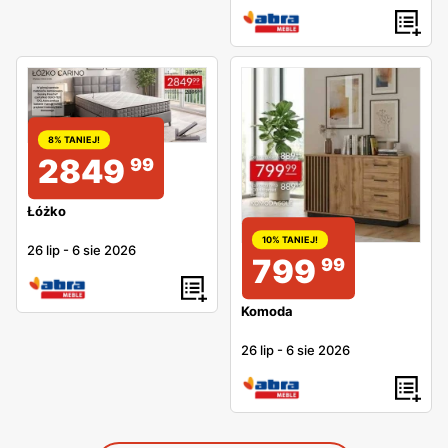
8% TANIEJ!
2849
99
Łóżko
10% TANIEJ!
26 lip
-
6 sie 2026
799
99
Komoda
26 lip
-
6 sie 2026