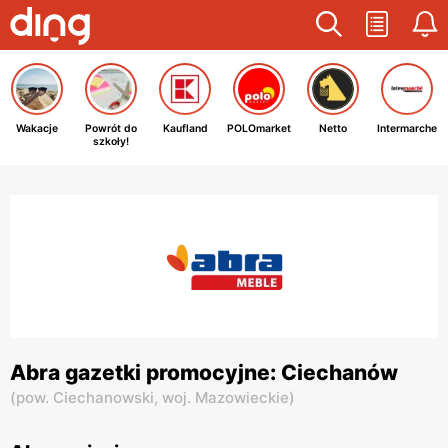
Wakacje
Powrót do
Kaufland
POLOmarket
Netto
Intermarche
szkoły!
Abra gazetki promocyjne: Ciechanów
(
pow. Ciechanowski,
woj. Mazowieckie
)