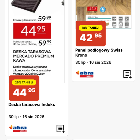
wymiary, wykorzystane materiały czy też dodatkowy opis.
Ich lektura może stanowić inspirację przy urządzaniu
każdego wnętrza, a z pewnością okaże się pomocna przy
18% TANIEJ!
planowaniu korzystniejszych zakupów.
42
95
Panel podłogowy Swiss
Krono
30 lip
-
16 sie 2026
25% TANIEJ!
44
95
Deska tarasowa Indeks
30 lip
-
16 sie 2026