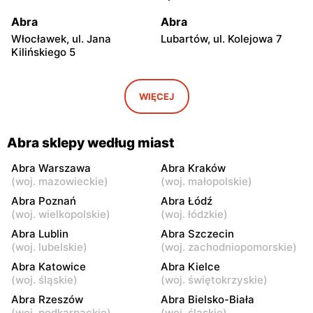
Abra
Abra
Włocławek, ul. Jana
Lubartów, ul. Kolejowa 7
Kilińskiego 5
Abra
Abra
Biała Podlaska, ul. Sidorska
Bełchatów, ul. Kolejowa 4
WIĘCEJ
100
Abra
Abra
Abra sklepy według miast
Kielce, ul. Radomska 18
Lublin, ul. Łęczyńska 43
Abra Warszawa
Abra Kraków
Abra
Abra
(
woj. mazowieckie
)
(
woj. małopolskie
)
Brodnica, ul. Mazurska 15
Pisz, ul. Warszawska 50
Abra Poznań
Abra Łódź
(
woj. wielkopolskie
)
(
woj. łódzkie
)
Abra
Abra
Abra Lublin
Abra Szczecin
Olsztyn, ul. Kardynała
Turek, ul. Konińska 24
(
woj. lubelskie
)
(
woj. zachodniopomorskie
)
Stefana Wyszyńskiego 15
Abra Katowice
Abra Kielce
(
woj. śląskie
)
(
woj. świętokrzyskie
)
Abra
Abra
Mrągowo, ul. Marii Curie-
Toruń, ul. Joachima
Abra Rzeszów
Abra Bielsko-Biała
Skłodowskiej 1A
Lelewela 33
(
woj. podkarpackie
)
(
woj. śląskie
)