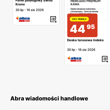
Panel podłogowy Swiss
Krono
30 lip
-
16 sie 2026
25% TANIEJ!
44
95
Deska tarasowa Indeks
30 lip
-
16 sie 2026
Abra wiadomości handlowe