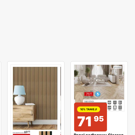
10% TANIEJ!
71
95
Panel podłogowy Classen