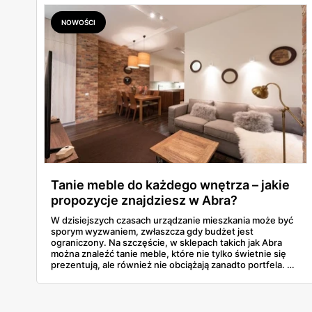
NOWOŚCI
Tanie meble do każdego wnętrza – jakie
propozycje znajdziesz w Abra?
W dzisiejszych czasach urządzanie mieszkania może być
sporym wyzwaniem, zwłaszcza gdy budżet jest
ograniczony. Na szczęście, w sklepach takich jak Abra
można znaleźć tanie meble, które nie tylko świetnie się
prezentują, ale również nie obciążają zanadto portfela. W
poniższym artykule przyjrzymy się kilku interesującym
propozycjom z aktualnej gazetki promocyjnej Abra,
obowiązującej od 29 lipca do 8 sierpnia 2024 roku. Każdy
z wybranych mebli kosztuje poniżej 1500 zł, co sprawia,