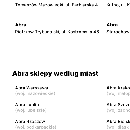
Tomaszów Mazowiecki, ul. Farbiarska 4
Kutno, ul. 
Abra
Abra
Piotrków Trybunalski, ul. Kostromska 46
Starachowi
Abra
Abra
Biała Podlaska, ul. Sidorska 100
Bełchatów, 
Abra
Abra
Abra sklepy według miast
Brodnica, ul. Mazurska 15
Pisz, ul. 
Abra Warszawa
Abra Krak
(
woj. mazowieckie
)
(
woj. małop
Abra
Abra
Mrągowo, ul. Marii Curie-Skłodowskiej
Toruń, ul.
Abra Lublin
Abra Szcze
1A
(
woj. lubelskie
)
(
woj. zach
Abra
Abra Rzeszów
Abra
Abra Biels
(
woj. podkarpackie
)
(
woj. śląsk
Tarnobrzeg al. Warszawska 5
Konin, ul. 