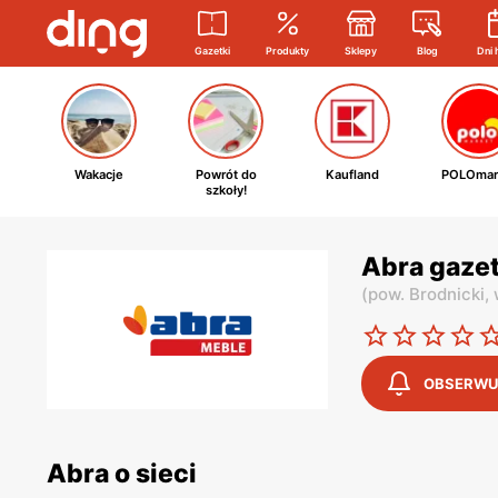
Gazetki
Produkty
Sklepy
Blog
Dni 
Wakacje
Powrót do
Kaufland
POLOmar
szkoły!
Abra gazet
(
pow. Brodnicki,
OBSERWU
Abra o sieci