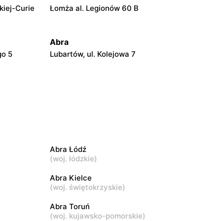
kiej-Curie
Łomża al. Legionów 60 B
Abra
go 5
Lubartów, ul. Kolejowa 7
Abra
Lublin, ul. Łęczyńska 43
Abra
a
Turek, ul. Konińska 24
Abra Łódź
(
woj. łódzkie
)
Abra
3
Grajewo, ul. Dworna 50
Abra Kielce
(
woj. świętokrzyskie
)
Abra
Abra Toruń
(
woj. kujawsko-pomorskie
)
i 35
Busko-Zdrój, ul. Ludwika Waryńskiego