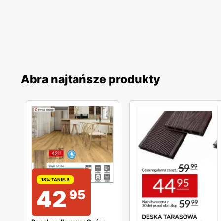
Abra najtańsze produkty
18% TANIEJ!
42
95