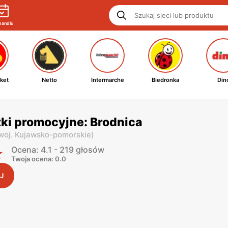
handlu
ket
Netto
Intermarche
Biedronka
Din
ki promocyjne: Brodnica
woj. Kujawsko-pomorskie
)
Ocena: 4.1 - 219 głosów
Twoja ocena: 0.0
J