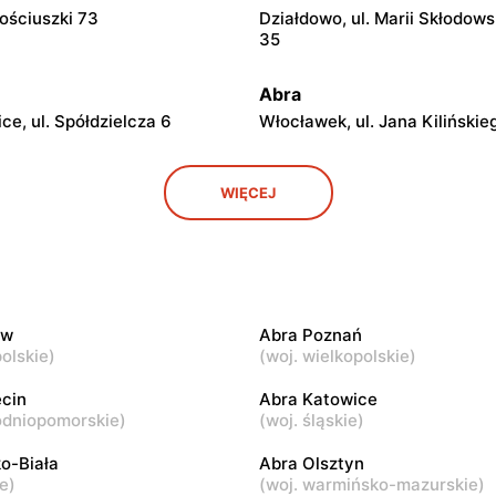
Kościuszki 73
Działdowo, ul. Marii Skłodows
35
Abra
ce, ul. Spółdzielcza 6
Włocławek, ul. Jana Kilińskie
Abra
WIĘCEJ
ul. Kolejowa 4
Kielce, ul. Radomska 18
Abra
Warszawska 50
Olsztyn, ul. Kardynała Stefan
Wyszyńskiego 15
ów
Abra Poznań
olskie
)
(
woj. wielkopolskie
)
Abra
 Joachima Lelewela 33
Jędrzejów, ul. Partyzantów 7
cin
Abra Katowice
odniopomorskie
)
(
woj. śląskie
)
ko-Biała
Abra
Abra Olsztyn
ie
)
(
woj. warmińsko-mazurskie
)
Spółdzielców 8a
Inowrocław al. Niepodległośc