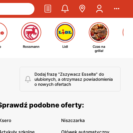
o
Rossmann
Lidl
Czas na
Ta
grilla!
kosm
Dodaj frazę "Zszywacz Esselte" do
ulubionych, a otrzymasz powiadomienia
o nowych ofertach
 Sprawdź podobne oferty:
Ksero
Niszczarka
Artykuły szkolne
Ołówek automatyczny