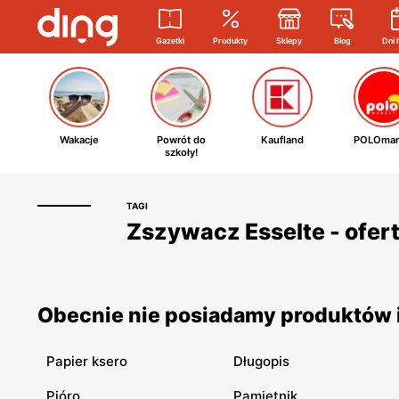
Gazetki
Produkty
Sklepy
Blog
Dni 
Wakacje
Powrót do
Kaufland
POLOmar
szkoły!
TAGI
Zszywacz Esselte - ofert
Obecnie nie posiadamy produktów i
Papier ksero
Długopis
Pióro
Pamiętnik