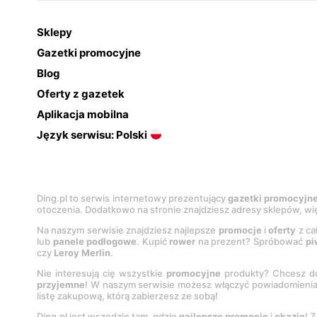
Sklepy
Gazetki promocyjne
Blog
Oferty z gazetek
Aplikacja mobilna
Język serwisu: Polski
Ding.pl to serwis internetowy prezentujący
gazetki promocyjn
otoczenia. Dodatkowo na stronie znajdziesz adresy sklepów, wię
Na naszym serwisie znajdziesz najlepsze
promocje
i
oferty
z ca
lub
panele podłogowe
. Kupić
rower
na prezent? Spróbować
pi
czy
Leroy Merlin
.
Nie interesują cię wszystkie
promocyjne
produkty? Chcesz do
przyjemne
! W naszym serwisie możesz włączyć powiadomieni
listę zakupową, którą zabierzesz ze sobą!
Ding.pl jest wszędzie tam, gdzie
najlepsze promocje
i
okazje
! 