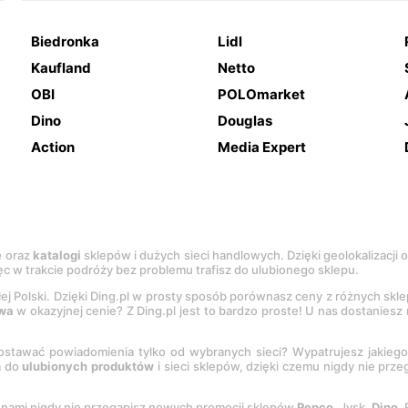
Biedronka
Lidl
Kaufland
Netto
OBI
POLOmarket
Dino
Douglas
Action
Media Expert
e
oraz
katalogi
sklepów i dużych sieci handlowych. Dzięki geolokalizacji
c w trakcie podróży bez problemu trafisz do ulubionego sklepu.
łej Polski. Dzięki Ding.pl w prosty sposób porównasz ceny z różnych skl
wa
w okazyjnej cenie? Z Ding.pl jest to bardzo proste! U nas dostanies
stawać powiadomienia tylko od wybranych sieci? Wypatrujesz jakieg
a do
ulubionych produktów
i sieci sklepów, dzięki czemu nigdy nie prz
Z nami nigdy nie przegapisz nowych promocji sklepów
Pepco
, Jysk,
Dino
,