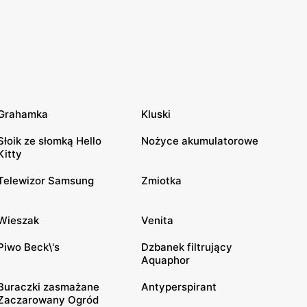
Grahamka
Kluski
Słoik ze słomką Hello
Nożyce akumulatorowe
Kitty
Telewizor Samsung
Zmiotka
Wieszak
Venita
Piwo Beck\'s
Dzbanek filtrujący
Aquaphor
Buraczki zasmażane
Antyperspirant
Zaczarowany Ogród