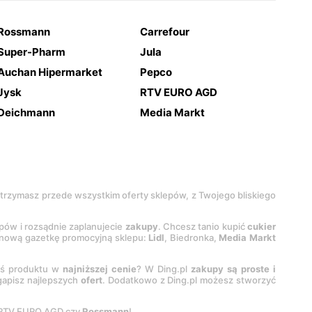
Rossmann
Carrefour
Super-Pharm
Jula
Auchan Hipermarket
Pepco
Jysk
RTV EURO AGD
Deichmann
Media Markt
 otrzymasz przede wszystkim oferty sklepów, z Twojego bliskiego
epów i rozsądnie zaplanujecie
zakupy
. Chcesz tanio kupić
cukier
z nową gazetkę promocyjną sklepu:
Lidl
, Biedronka,
Media Markt
oś produktu w
najniższej cenie
? W Ding.pl
zakupy są proste i
egapisz najlepszych
ofert
. Dodatkowo z Ding.pl możesz stworzyć
 RTV EURO AGD czy
Rossmann
!