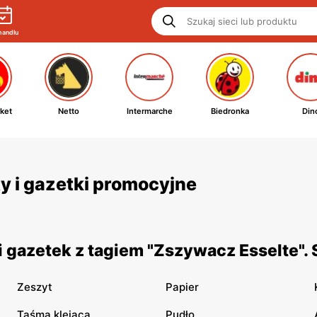
handlu
ket
Netto
Intermarche
Biedronka
Din
y i gazetki promocyjne
 gazetek z tagiem "Zszywacz Esselte".
Zeszyt
Papier
Taśma klejąca
Pudło