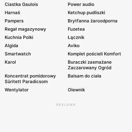
Ciastka Gaulois
Power audio
Harnaś
Ketchup pudliszki
Pampers
Brytfanna żaroodporna
Regał magazynowy
Fuzetea
Kuchnia Polki
Łącznik
Algida
Aviko
Smartwatch
Komplet pościeli Komfort
Karol
Buraczki zasmażane
Zaczarowany Ogród
Koncentrat pomidorowy
Balsam do ciała
Süritett Paradicsom
Wentylator
Olewnik
REKLAMA