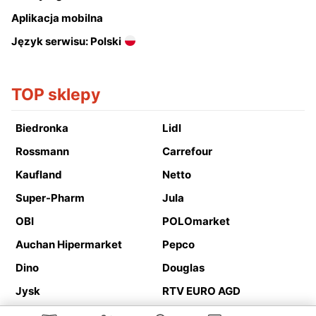
Aplikacja mobilna
Język serwisu: Polski
TOP sklepy
Biedronka
Lidl
Rossmann
Carrefour
Kaufland
Netto
Super-Pharm
Jula
OBI
POLOmarket
Auchan Hipermarket
Pepco
Dino
Douglas
Jysk
RTV EURO AGD
Action
Media Expert