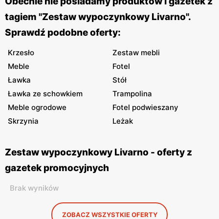
Obecnie nie posiadamy produktów i gazetek z
tagiem "Zestaw wypoczynkowy Livarno".
Sprawdź podobne oferty:
Krzesło
Zestaw mebli
Meble
Fotel
Ławka
Stół
Ławka ze schowkiem
Trampolina
Meble ogrodowe
Fotel podwieszany
Skrzynia
Leżak
Zestaw wypoczynkowy Livarno - oferty z
gazetek promocyjnych
Brak wyników
ZOBACZ WSZYSTKIE OFERTY