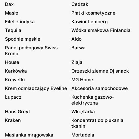
Dax
Cedzak
Masło
Płatki kosmetyczne
Filet z indyka
Kawior Lemberg
Tequila
Wódka smakowa Finlandia
Spodnie męskie
Aldo
Panel podłogowy Swiss
Barwa
Krono
House
Ziaja
Karkówka
Orzeszki ziemne Dj snack
Krewetki
MG Home
Krem odmładzający Eveline
Akcesoria samochodowe
Łupacz
Kuchenka gazowo-
elektryczna
Hans Greyl
Wkrętarka
Kraken
Koncentrat do płukania
tkanin
Maślanka mrągowska
Mortadela