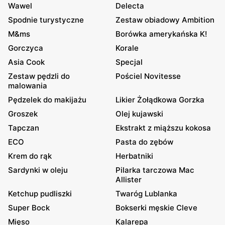
Wawel
Delecta
Spodnie turystyczne
Zestaw obiadowy Ambition
M&ms
Borówka amerykańska K!
Gorczyca
Korale
Asia Cook
Specjal
Zestaw pędzli do
Pościel Novitesse
malowania
Pędzelek do makijażu
Likier Żołądkowa Gorzka
Groszek
Olej kujawski
Tapczan
Ekstrakt z miąższu kokosa
ECO
Pasta do zębów
Krem do rąk
Herbatniki
Sardynki w oleju
Pilarka tarczowa Mac
Allister
Ketchup pudliszki
Twaróg Lublanka
Super Bock
Bokserki męskie Cleve
Mięso
Kalarepa