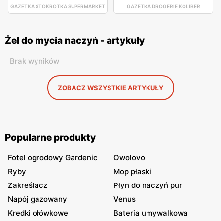
GAZETKA STOKROTKA SUPERMARKET
GAZETKA DROGERIE KOLIBER
Żel do mycia naczyń - artykuły
Brak wyników
ZOBACZ WSZYSTKIE ARTYKUŁY
Popularne produkty
Fotel ogrodowy Gardenic
Owolovo
Ryby
Mop płaski
Zakreślacz
Płyn do naczyń pur
Napój gazowany
Venus
Kredki ołówkowe
Bateria umywalkowa