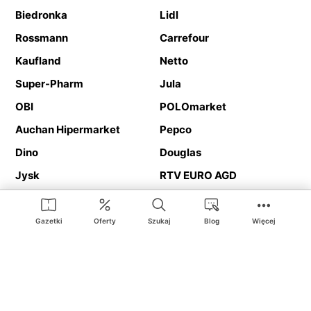
Biedronka
Lidl
Rossmann
Carrefour
Kaufland
Netto
Super-Pharm
Jula
OBI
POLOmarket
Auchan Hipermarket
Pepco
Dino
Douglas
Jysk
RTV EURO AGD
Action
Media Expert
Deichmann
Media Markt
Gazetki
Oferty
Szukaj
Blog
Więcej
Ding.pl to serwis internetowy prezentujący
gazetki promocyjne
oraz
katalogi
sklepów i dużych sieci handlowych. Dzięki
geolokalizacji otrzymasz przede wszystkim oferty sklepów, z
Twojego bliskiego otoczenia. Dodatkowo na stronie znajdziesz
adresy sklepów, więc w trakcie podróży bez problemu trafisz do