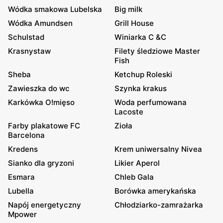
Wódka smakowa Lubelska
Big milk
Wódka Amundsen
Grill House
Schulstad
Winiarka C &C
Krasnystaw
Filety śledziowe Master
Fish
Sheba
Ketchup Roleski
Zawieszka do wc
Szynka krakus
Karkówka O!mięso
Woda perfumowana
Lacoste
Farby plakatowe FC
Zioła
Barcelona
Kredens
Krem uniwersalny Nivea
Sianko dla gryzoni
Likier Aperol
Esmara
Chleb Gala
Lubella
Borówka amerykańska
Napój energetyczny
Chłodziarko-zamrażarka
Mpower