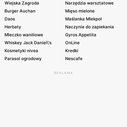
Wiejska Zagroda
Narzędzia warsztatowe
Burger Auchan
Mięso mielone
Daos
Maślanka Mlekpol
Herbaty
Naczynie do zapiekania
Mleczko waniliowe
Gyros Appetita
Whiskey Jack Daniel\'s
OnLine
Kosmetyki nivea
Kredki
Parasol ogrodowy
Nescafe
REKLAMA