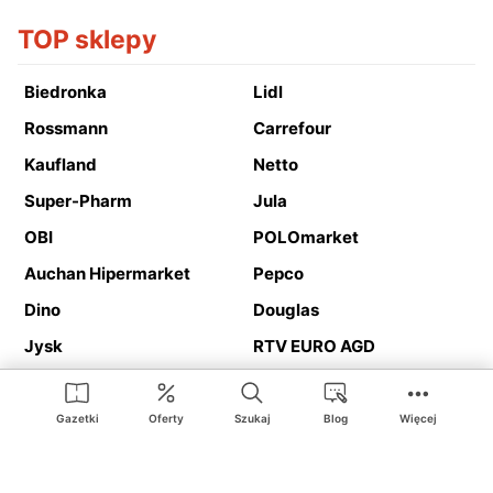
TOP sklepy
Biedronka
Lidl
Rossmann
Carrefour
Kaufland
Netto
Super-Pharm
Jula
OBI
POLOmarket
Auchan Hipermarket
Pepco
Dino
Douglas
Jysk
RTV EURO AGD
Action
Media Expert
Deichmann
Media Markt
Gazetki
Oferty
Szukaj
Blog
Więcej
Ding.pl to serwis internetowy prezentujący
gazetki promocyjne