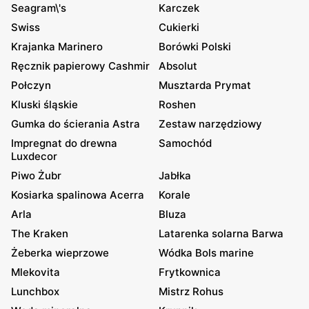
Seagram\'s
Karczek
Swiss
Cukierki
Krajanka Marinero
Borówki Polski
Ręcznik papierowy Cashmir
Absolut
Połczyn
Musztarda Prymat
Kluski śląskie
Roshen
Gumka do ścierania Astra
Zestaw narzędziowy
Impregnat do drewna
Samochód
Luxdecor
Piwo Żubr
Jabłka
Kosiarka spalinowa Acerra
Korale
Arla
Bluza
The Kraken
Latarenka solarna Barwa
Żeberka wieprzowe
Wódka Bols marine
Mlekovita
Frytkownica
Lunchbox
Mistrz Rohus