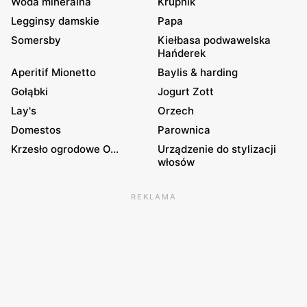
Woda mineralna
Krupnik
Legginsy damskie
Papa
Somersby
Kiełbasa podwawelska
Hańderek
Aperitif Mionetto
Baylis & harding
Gołąbki
Jogurt Zott
Lay's
Orzech
Domestos
Parownica
Krzesło ogrodowe O...
Urządzenie do stylizacji
włosów
REKLAMA