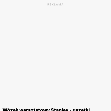
REKLAMA
Wózek warsztatowy Stanley - gazetki