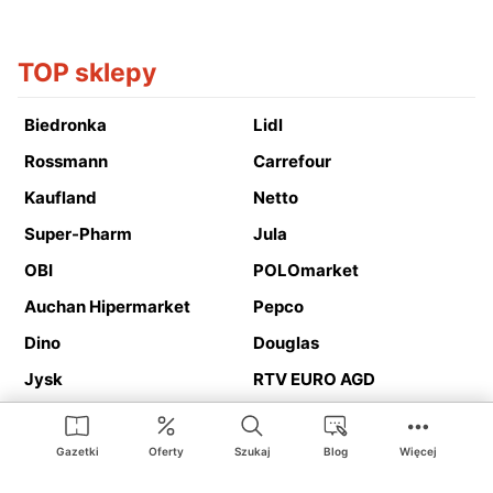
TOP sklepy
Biedronka
Lidl
Rossmann
Carrefour
Kaufland
Netto
Super-Pharm
Jula
OBI
POLOmarket
Auchan Hipermarket
Pepco
Dino
Douglas
Jysk
RTV EURO AGD
Action
Media Expert
Deichmann
Media Markt
Gazetki
Oferty
Szukaj
Blog
Więcej