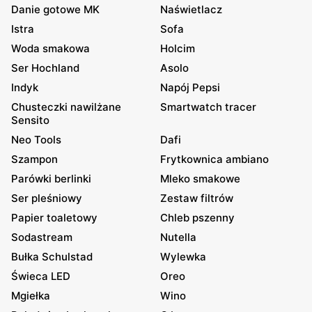
Danie gotowe MK
Naświetlacz
Istra
Sofa
Woda smakowa
Holcim
Ser Hochland
Asolo
Indyk
Napój Pepsi
Chusteczki nawilżane
Smartwatch tracer
Sensito
Neo Tools
Dafi
Szampon
Frytkownica ambiano
Parówki berlinki
Mleko smakowe
Ser pleśniowy
Zestaw filtrów
Papier toaletowy
Chleb pszenny
Sodastream
Nutella
Bułka Schulstad
Wylewka
Świeca LED
Oreo
Mgiełka
Wino