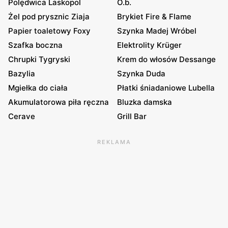
Polędwica Laskopol
O.b.
Żel pod prysznic Ziaja
Brykiet Fire & Flame
Papier toaletowy Foxy
Szynka Madej Wróbel
Szafka boczna
Elektrolity Krüger
Chrupki Tygryski
Krem do włosów Dessange
Bazylia
Szynka Duda
Mgiełka do ciała
Płatki śniadaniowe Lubella
Akumulatorowa piła ręczna
Bluzka damska
Cerave
Grill Bar
REKLAMA