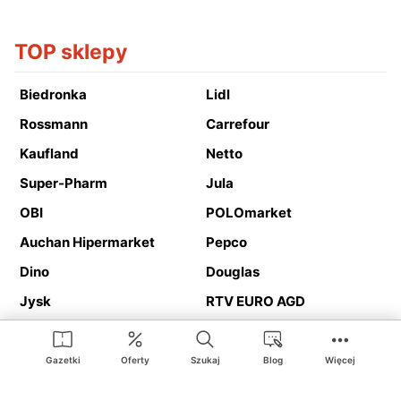
TOP sklepy
Biedronka
Lidl
Rossmann
Carrefour
Kaufland
Netto
Super-Pharm
Jula
OBI
POLOmarket
Auchan Hipermarket
Pepco
Dino
Douglas
Jysk
RTV EURO AGD
Action
Media Expert
Deichmann
Media Markt
Gazetki
Oferty
Szukaj
Blog
Więcej