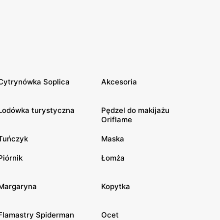
Cytrynówka Soplica
Akcesoria
Lodówka turystyczna
Pędzel do makijażu
Oriflame
Tuńczyk
Maska
Piórnik
Łomża
Margaryna
Kopytka
Flamastry Spiderman
Ocet