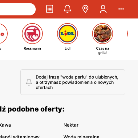
o
Rossmann
Lidl
Czas na
Ta
grilla!
kosm
Dodaj frazę "woda perfu" do ulubionych,
a otrzymasz powiadomienia o nowych
ofertach
dź podobne oferty:
Kawa
Nektar
Napój witaminowy
Woda mineralna