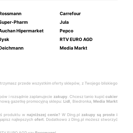
Rossmann
Carrefour
Super-Pharm
Jula
Auchan Hipermarket
Pepco
Jysk
RTV EURO AGD
Deichmann
Media Markt
 otrzymasz przede wszystkim oferty sklepów, z Twojego bliskiego
epów i rozsądnie zaplanujecie
zakupy
. Chcesz tanio kupić
cukier
z nową gazetkę promocyjną sklepu:
Lidl
, Biedronka,
Media Markt
oś produktu w
najniższej cenie
? W Ding.pl
zakupy są proste i
egapisz najlepszych
ofert
. Dodatkowo z Ding.pl możesz stworzyć
 RTV EURO AGD czy
Rossmann
!