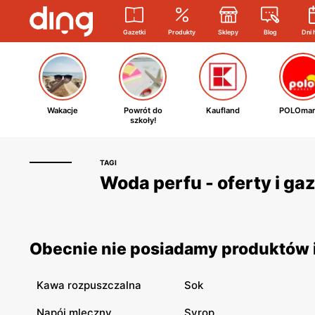
Gazetki
Produkty
Sklepy
Blog
Dni 
Wakacje
Powrót do
Kaufland
POLOmar
szkoły!
TAGI
Woda perfu - oferty i ga
Obecnie nie posiadamy produktów i
Kawa rozpuszczalna
Sok
Napój mleczny
Syrop