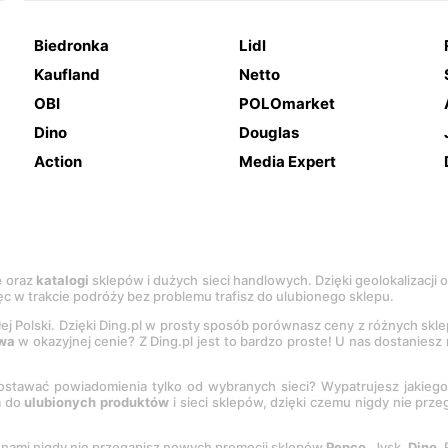
Biedronka
Lidl
Kaufland
Netto
OBI
POLOmarket
Dino
Douglas
Action
Media Expert
e
oraz
katalogi
sklepów i dużych sieci handlowych. Dzięki geolokalizacji
c w trakcie podróży bez problemu trafisz do ulubionego sklepu.
łej Polski. Dzięki Ding.pl w prosty sposób porównasz ceny z różnych skl
wa
w okazyjnej cenie? Z Ding.pl jest to bardzo proste! U nas dostanies
stawać powiadomienia tylko od wybranych sieci? Wypatrujesz jakieg
a do
ulubionych produktów
i sieci sklepów, dzięki czemu nigdy nie prz
Z nami nigdy nie przegapisz nowych promocji sklepów
Pepco
, Jysk,
Dino
,