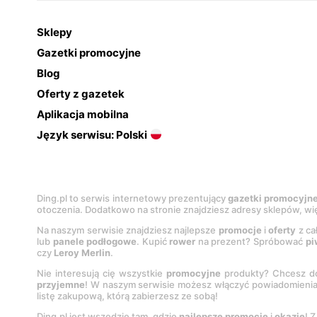
Sklepy
Gazetki promocyjne
Blog
Oferty z gazetek
Aplikacja mobilna
Język serwisu: Polski
Ding.pl to serwis internetowy prezentujący
gazetki promocyjn
otoczenia. Dodatkowo na stronie znajdziesz adresy sklepów, wię
Na naszym serwisie znajdziesz najlepsze
promocje
i
oferty
z ca
lub
panele podłogowe
. Kupić
rower
na prezent? Spróbować
pi
czy
Leroy Merlin
.
Nie interesują cię wszystkie
promocyjne
produkty? Chcesz do
przyjemne
! W naszym serwisie możesz włączyć powiadomieni
listę zakupową, którą zabierzesz ze sobą!
Ding.pl jest wszędzie tam, gdzie
najlepsze promocje
i
okazje
! 