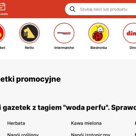
handlu
ket
Netto
Intermarche
Biedronka
Din
zetki promocyjne
 gazetek z tagiem "woda perfu". Spraw
Herbata
Kawa mielona
Napój roślinny
Napój izotoniczny