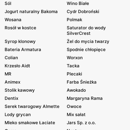
Sól
Wino Białe
Jogurt naturalny Bakoma
Cydr Dobroński
Wosana
Polmak
Rosół w kostce
Saturator do wody
SilverCrest
Syrop klonowy
Żel do mycia twarzy
Bateria Armatura
Spodnie chłopięce
Colian
Worxon
Krzesło Aidt
Tacka
MR
Plecaki
Animex
Farba Śnieżka
Stolik kawowy
Awokado
Dentix
Margaryna Rama
Serek twarogowy Almette
Owoce
Lody grycan
Mix sałat
Mleko smakowe Łaciate
Jars Sp. z o.o.