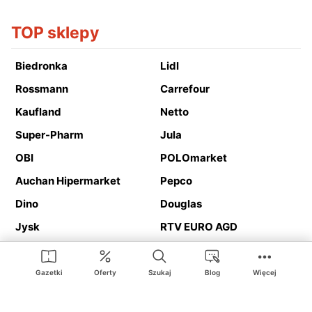
TOP sklepy
Biedronka
Lidl
Rossmann
Carrefour
Kaufland
Netto
Super-Pharm
Jula
OBI
POLOmarket
Auchan Hipermarket
Pepco
Dino
Douglas
Jysk
RTV EURO AGD
Action
Media Expert
Deichmann
Media Markt
Gazetki
Oferty
Szukaj
Blog
Więcej