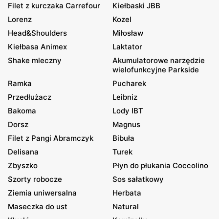
Filet z kurczaka Carrefour
Kiełbaski JBB
Lorenz
Kozel
Head&Shoulders
Miłosław
Kiełbasa Animex
Laktator
Shake mleczny
Akumulatorowe narzędzie
wielofunkcyjne Parkside
Ramka
Pucharek
Przedłużacz
Leibniz
Bakoma
Lody IBT
Dorsz
Magnus
Filet z Pangi Abramczyk
Bibuła
Delisana
Turek
Zbyszko
Płyn do płukania Coccolino
Szorty robocze
Sos sałatkowy
Ziemia uniwersalna
Herbata
Maseczka do ust
Natural