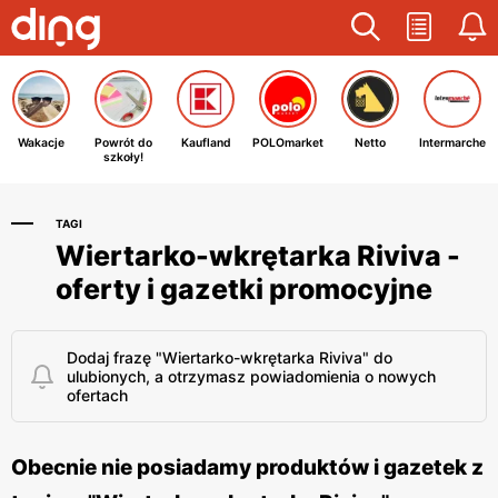
Wakacje
Powrót do
Kaufland
POLOmarket
Netto
Intermarche
szkoły!
TAGI
Wiertarko-wkrętarka Riviva -
oferty i gazetki promocyjne
Dodaj frazę "Wiertarko-wkrętarka Riviva" do
ulubionych, a otrzymasz powiadomienia o nowych
ofertach
Obecnie nie posiadamy produktów i gazetek z