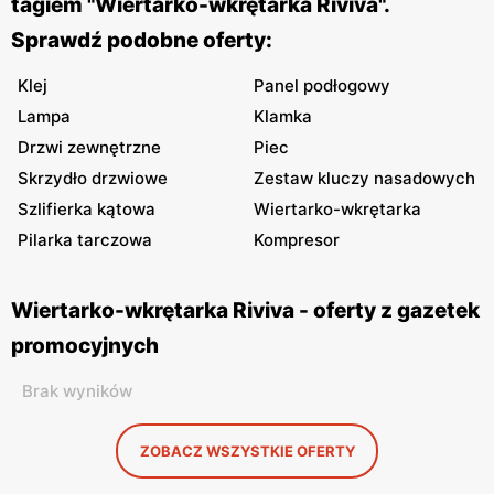
tagiem "Wiertarko-wkrętarka Riviva".
Sprawdź podobne oferty:
Klej
Panel podłogowy
Lampa
Klamka
Drzwi zewnętrzne
Piec
Skrzydło drzwiowe
Zestaw kluczy nasadowych
Szlifierka kątowa
Wiertarko-wkrętarka
Pilarka tarczowa
Kompresor
Wiertarko-wkrętarka Riviva - oferty z gazetek
promocyjnych
Brak wyników
ZOBACZ WSZYSTKIE OFERTY