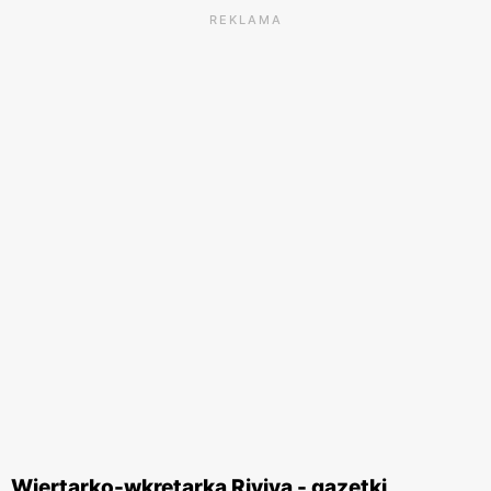
REKLAMA
Wiertarko-wkrętarka Riviva - gazetki