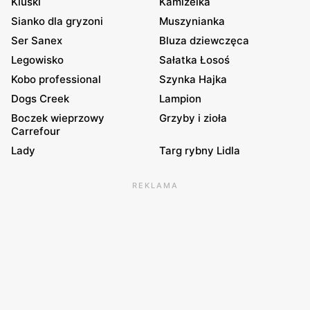
Kluski
Kamizelka
Sianko dla gryzoni
Muszynianka
Ser Sanex
Bluza dziewczęca
Legowisko
Sałatka Łosoś
Kobo professional
Szynka Hajka
Dogs Creek
Lampion
Boczek wieprzowy
Grzyby i zioła
Carrefour
Lady
Targ rybny Lidla
REKLAMA