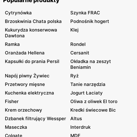
Popularne produkty
Cytrynówka
Szynka FRAC
Brzoskwinia Chata polska
Podnośnik hogert
Kukurydza konserwowa
Klej
Dawtona
Ramka
Rondel
Oranżada Hellena
Cersanit
Kapsułki do prania Persil
Okładka na zeszyt
Beniamin
Napój piwny Żywiec
Ryż
Przetwory mięsne
Tanie narzędzia
Kuchenka elektryczna
Jogurt Łaciaty
Fisher
Oliwa z oliwek El toro
Krem orzechowy
Kredki świecowe Bic
Dzbanek filtrujący Wessper
Altus
Maseczka
Interdruk
Colgate
MDF