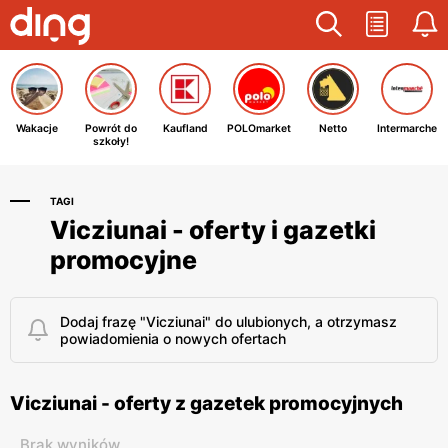
Wakacje
Powrót do
Kaufland
POLOmarket
Netto
Intermarche
szkoły!
TAGI
Vicziunai - oferty i gazetki
promocyjne
Dodaj frazę "Vicziunai" do ulubionych, a otrzymasz
powiadomienia o nowych ofertach
Vicziunai - oferty z gazetek promocyjnych
Brak wyników