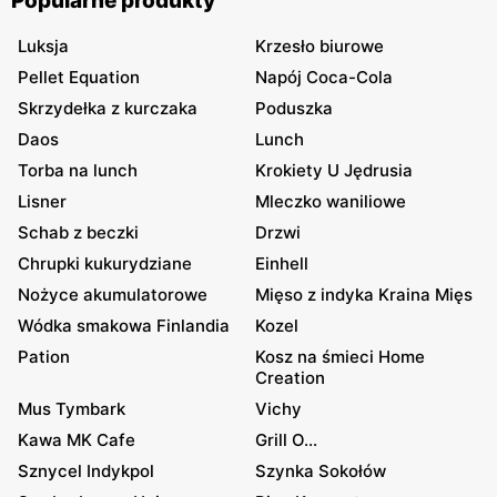
Popularne produkty
Luksja
Krzesło biurowe
Pellet Equation
Napój Coca-Cola
Skrzydełka z kurczaka
Poduszka
Daos
Lunch
Torba na lunch
Krokiety U Jędrusia
Lisner
Mleczko waniliowe
Schab z beczki
Drzwi
Chrupki kukurydziane
Einhell
Nożyce akumulatorowe
Mięso z indyka Kraina Mięs
Wódka smakowa Finlandia
Kozel
Pation
Kosz na śmieci Home
Creation
Mus Tymbark
Vichy
Kawa MK Cafe
Grill O...
Sznycel Indykpol
Szynka Sokołów