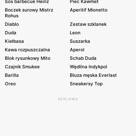
Sos barbecue Heinz
Piec Kawmet
Boczek surowy Mistrz
Aperitif Mionetto
Rohus
Diablo
Zestaw szklanek
Duda
Leon
Kiełbasa
Suszarka
Kawa rozpuszczalna
Aperol
Blok rysunkowy Mito
Schab Duda
Czajnik Smukee
Wędlina Indykpol
Barilla
Bluza męska Everlast
Oreo
Sneakersy Top
REKLAMA