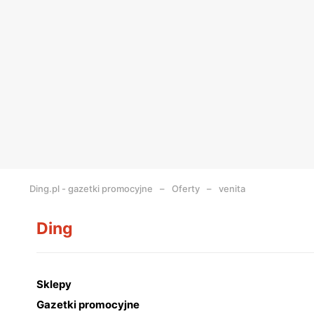
Ding.pl - gazetki promocyjne
Oferty
venita
Ding
Sklepy
Gazetki promocyjne