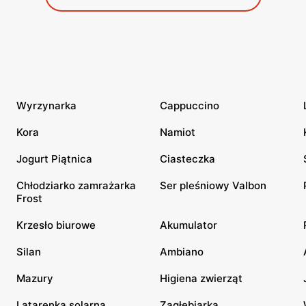
Wyrzynarka
Cappuccino
Kora
Namiot
Jogurt Piątnica
Ciasteczka
Chłodziarko zamrażarka
Ser pleśniowy Valbon
Frost
Krzesło biurowe
Akumulator
Silan
Ambiano
Mazury
Higiena zwierząt
Latarenka solarna
Zagłębiarka