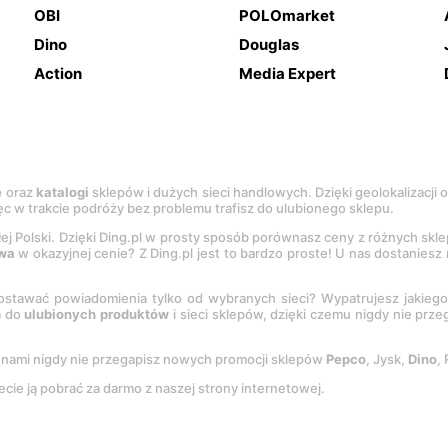
OBI
POLOmarket
Dino
Douglas
Action
Media Expert
e
oraz
katalogi
sklepów i dużych sieci handlowych. Dzięki geolokalizacji
c w trakcie podróży bez problemu trafisz do ulubionego sklepu.
łej Polski. Dzięki Ding.pl w prosty sposób porównasz ceny z różnych skl
wa
w okazyjnej cenie? Z Ding.pl jest to bardzo proste! U nas dostanies
stawać powiadomienia tylko od wybranych sieci? Wypatrujesz jakieg
a do
ulubionych produktów
i sieci sklepów, dzięki czemu nigdy nie prz
Z nami nigdy nie przegapisz nowych promocji sklepów
Pepco
, Jysk,
Dino
,
ecie ją pobrać za darmo z naszej strony internetowej.