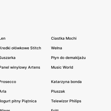
Len
Ciastka Mochi
Kredki ołówkowe Stitch
Wełna
Suszarka
Płyn do demakijażu
Panel winylowy Artens
Music World
Prosecco
Katarzyna bonda
Arla
Pluszak
Jogurt pitny Piątnica
Telewizor Philips
Wings
Fritt