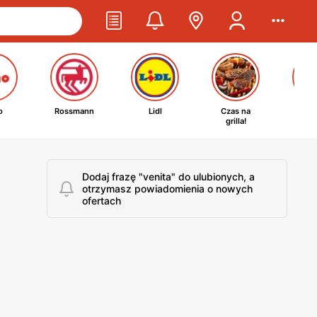
o
Rossmann
Lidl
Czas na
Ta
grilla!
kosm
Dodaj frazę "venita" do ulubionych, a
otrzymasz powiadomienia o nowych
ofertach