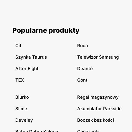
Popularne produkty
Cif
Roca
Szynka Taurus
Telewizor Samsung
After Eight
Deante
TEX
Gont
Biurko
Regał magazynowy
Slime
Akumulator Parkside
Develey
Boczek bez kości
Baton Dobra Kaloria
Coca-cola