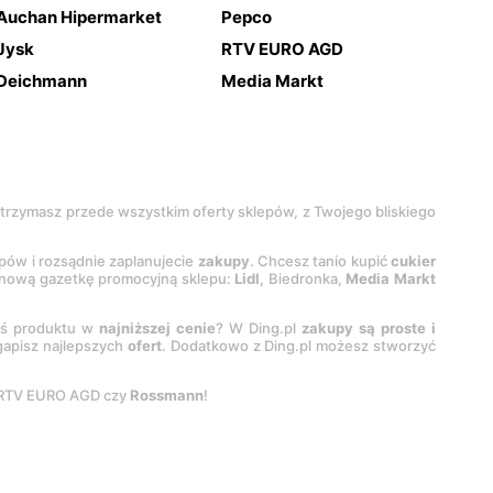
Auchan Hipermarket
Pepco
Jysk
RTV EURO AGD
Deichmann
Media Markt
 otrzymasz przede wszystkim oferty sklepów, z Twojego bliskiego
epów i rozsądnie zaplanujecie
zakupy
. Chcesz tanio kupić
cukier
z nową gazetkę promocyjną sklepu:
Lidl
, Biedronka,
Media Markt
oś produktu w
najniższej cenie
? W Ding.pl
zakupy są proste i
egapisz najlepszych
ofert
. Dodatkowo z Ding.pl możesz stworzyć
 RTV EURO AGD czy
Rossmann
!