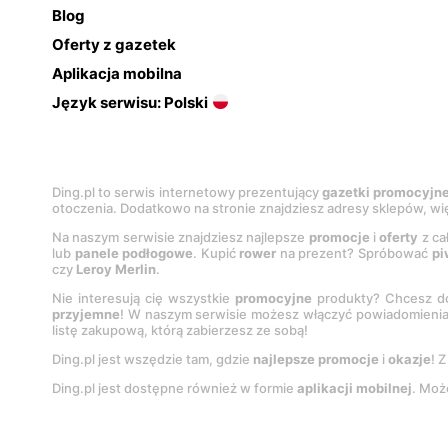
Blog
Oferty z gazetek
Aplikacja mobilna
Język serwisu: Polski
Ding.pl to serwis internetowy prezentujący
gazetki promocyjn
otoczenia. Dodatkowo na stronie znajdziesz adresy sklepów, wię
Na naszym serwisie znajdziesz najlepsze
promocje
i
oferty
z ca
lub
panele podłogowe
. Kupić
rower
na prezent? Spróbować
pi
czy
Leroy Merlin
.
Nie interesują cię wszystkie
promocyjne
produkty? Chcesz do
przyjemne
! W naszym serwisie możesz włączyć powiadomieni
listę zakupową, którą zabierzesz ze sobą!
Ding.pl jest wszędzie tam, gdzie
najlepsze promocje
i
okazje
! 
Ding.pl jest dostępne również w formie
aplikacji mobilnej
. Moż