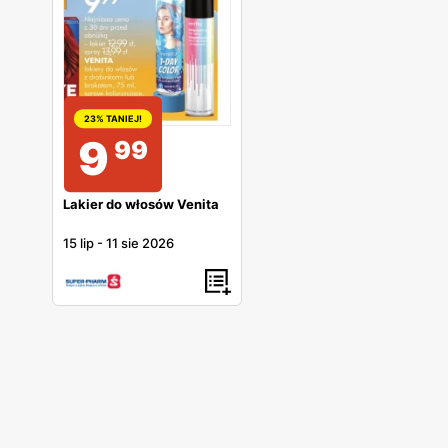
23% TANIEJ!
9
99
Lakier do włosów Venita
15 lip
-
11 sie 2026