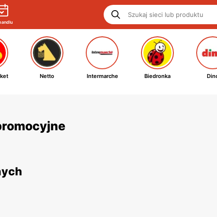
handlu
ket
Netto
Intermarche
Biedronka
Din
i promocyjne
nych