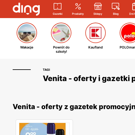
Gazetki
Produkty
Sklepy
Blog
Dni 
Wakacje
Powrót do
Kaufland
POLOmar
szkoły!
TAGI
Venita - oferty i gazetk
Venita - oferty z gazetek promocyj