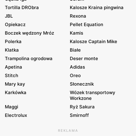
Tortilla DRObra
Kalosze Kraina pingwina
JBL
Rexona
Opiekacz
Pellet Equation
Boczek wędzony Mróz
Kamis
Polerka
Kalosze Captain Mike
Klatka
Białe
Trampolina ogrodowa
Deser monte
Apetina
Adidas
Stitch
Oreo
Mary kay
Słonecznik
Karkówka
Wózek transportowy
Workzone
Maggi
Ryż Sakura
Electrolux
Smirnoff
REKLAMA