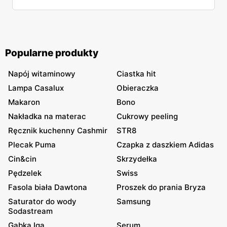
intrygująco, prawda? Oto jak to działa.
Popularne produkty
Napój witaminowy
Ciastka hit
Lampa Casalux
Obieraczka
Makaron
Bono
Nakładka na materac
Cukrowy peeling
Ręcznik kuchenny Cashmir
STR8
Plecak Puma
Czapka z daszkiem Adidas
Cin&cin
Skrzydełka
Pędzelek
Swiss
Fasola biała Dawtona
Proszek do prania Bryza
Saturator do wody
Samsung
Sodastream
Gąbka Iga
Serum