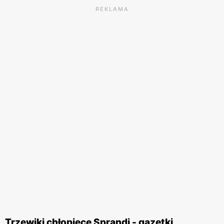
REKLAMA
Trzewiki chłopięce Sprandi - gazetki