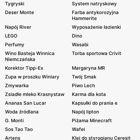
Tygryski
System natryskowy
Deser Monte
Farba antykorozyjna
Hammerite
Napój River
Wyposażenie łazienki
LEGO
Dino
Perfumy
Wasabi
Wino Basteja Winnica
Torba sportowa Crivit
Niemczańska
Korektor Tipp-Ex
Margaryna MR
Zupa w proszku Winiary
Twój Smak
Zmywarka
Piwo Lech
Zsiadłe mleko Krasnystaw
Karma dla kota
Ananas San Lucar
Kapsułki do prania e
Woda źródlana
Napój lipton
G. Monti
Piżama Minecraft
Sos Tao Tao
Wafel
Artens
Klej do styropianu Ceresit