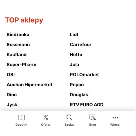
TOP sklepy
Biedronka
Lidl
Rossmann
Carrefour
Kaufland
Netto
Super-Pharm
Jula
OBI
POLOmarket
Auchan Hipermarket
Pepco
Dino
Douglas
Jysk
RTV EURO AGD
Action
Media Expert
Deichmann
Media Markt
Gazetki
Oferty
Szukaj
Blog
Więcej