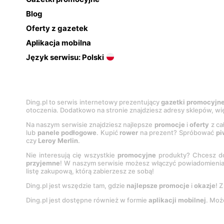
Blog
Oferty z gazetek
Aplikacja mobilna
Język serwisu: Polski
Ding.pl to serwis internetowy prezentujący
gazetki promocyjn
otoczenia. Dodatkowo na stronie znajdziesz adresy sklepów, wię
Na naszym serwisie znajdziesz najlepsze
promocje
i
oferty
z ca
lub
panele podłogowe
. Kupić
rower
na prezent? Spróbować
pi
czy
Leroy Merlin
.
Nie interesują cię wszystkie
promocyjne
produkty? Chcesz do
przyjemne
! W naszym serwisie możesz włączyć powiadomieni
listę zakupową, którą zabierzesz ze sobą!
Ding.pl jest wszędzie tam, gdzie
najlepsze promocje
i
okazje
! 
Ding.pl jest dostępne również w formie
aplikacji mobilnej
. Moż