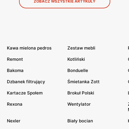
ZOBACZ WSZYSTKIE ARTYKUŁY
Kawa mielona pedros
Zestaw mebli
Remont
Kotliński
Bakoma
Bonduelle
Dzbanek filtrujący
Śmietanka Zott
Kartacze Społem
Brokuł Polski
Rexona
Wentylator
Nexler
Biały bocian