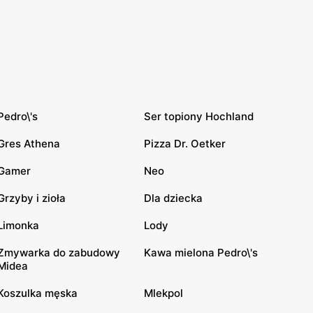
Pedro\'s
Ser topiony Hochland
Gres Athena
Pizza Dr. Oetker
Gamer
Neo
Grzyby i zioła
Dla dziecka
Limonka
Lody
Zmywarka do zabudowy
Kawa mielona Pedro\'s
Midea
Koszulka męska
Mlekpol