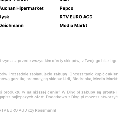
Auchan Hipermarket
Pepco
Jysk
RTV EURO AGD
Deichmann
Media Markt
 otrzymasz przede wszystkim oferty sklepów, z Twojego bliskiego
epów i rozsądnie zaplanujecie
zakupy
. Chcesz tanio kupić
cukier
z nową gazetkę promocyjną sklepu:
Lidl
, Biedronka,
Media Markt
oś produktu w
najniższej cenie
? W Ding.pl
zakupy są proste i
egapisz najlepszych
ofert
. Dodatkowo z Ding.pl możesz stworzyć
 RTV EURO AGD czy
Rossmann
!