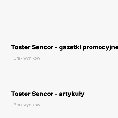
Toster Sencor - gazetki promocyjn
Brak wyników
Toster Sencor - artykuły
Brak wyników