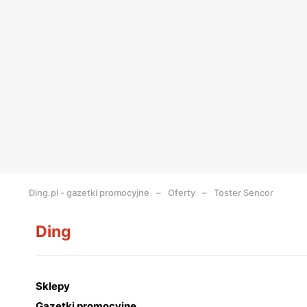
Ding.pl - gazetki promocyjne
Oferty
Toster Sencor
Ding
Sklepy
Gazetki promocyjne