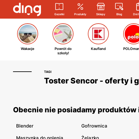
Gazetki
Produkty
Sklepy
Blog
Dni 
Wakacje
Powrót do
Kaufland
POLOmar
szkoły!
TAGI
Toster Sencor - oferty i
Obecnie nie posiadamy produktów i
Blender
Gofrownica
Maszynka do golenia
Żelazko