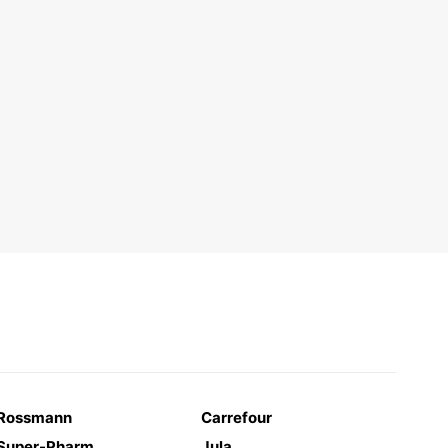
Rossmann
Carrefour
Super-Pharm
Jula