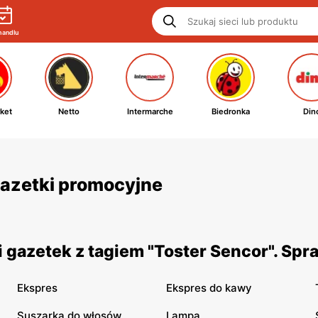
handlu
ket
Netto
Intermarche
Biedronka
Din
 gazetki promocyjne
 gazetek z tagiem "Toster Sencor". Spr
Ekspres
Ekspres do kawy
Suszarka do włosów
Lampa