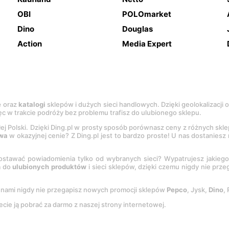
OBI
POLOmarket
Dino
Douglas
Action
Media Expert
e
oraz
katalogi
sklepów i dużych sieci handlowych. Dzięki geolokalizacji
c w trakcie podróży bez problemu trafisz do ulubionego sklepu.
łej Polski. Dzięki Ding.pl w prosty sposób porównasz ceny z różnych skl
wa
w okazyjnej cenie? Z Ding.pl jest to bardzo proste! U nas dostanies
stawać powiadomienia tylko od wybranych sieci? Wypatrujesz jakieg
a do
ulubionych produktów
i sieci sklepów, dzięki czemu nigdy nie prz
Z nami nigdy nie przegapisz nowych promocji sklepów
Pepco
, Jysk,
Dino
,
ecie ją pobrać za darmo z naszej strony internetowej.