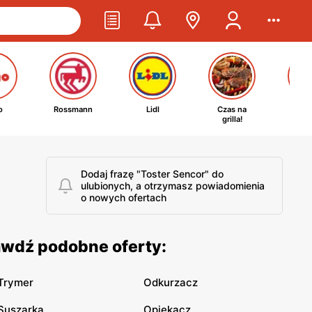
o
Rossmann
Lidl
Czas na
Ta
grilla!
kosm
Dodaj frazę "Toster Sencor" do
ulubionych, a otrzymasz powiadomienia
o nowych ofertach
awdź podobne oferty:
Trymer
Odkurzacz
Suszarka
Opiekacz