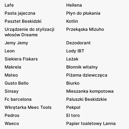
Lafe
Hellena
Pasta jajeczna
Płyn do płukania
Pasztet Beskidzki
Kotlin
Urządzenie do stylizacji
Przekąska Mizuho
włosów Dreame
Jemy Jemy
Dezodorant
Leon
Lody IBT
Siekiera Fiskars
Leżak
Makrela
Błonnik witalny
Mateo
Piżama dziewczęca
Gusto Bello
Biurko
Sinsay
Mieszanka kompotowa
Fc barcelona
Paluszki Beskidzkie
Wkrętarka Meec Tools
Pekpol
Pedros
El toro
Waeco
Papier toaletowy Lanna