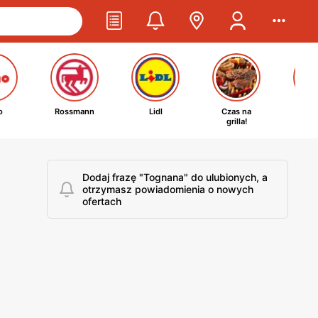
o
Rossmann
Lidl
Czas na
Ta
grilla!
kosm
Dodaj frazę "Tognana" do ulubionych, a
otrzymasz powiadomienia o nowych
ofertach