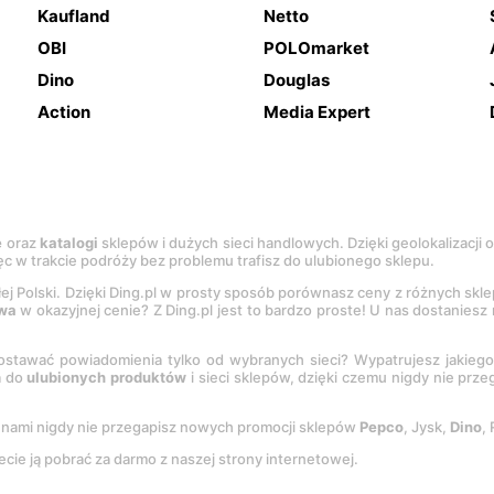
Kaufland
Netto
OBI
POLOmarket
Dino
Douglas
Action
Media Expert
e
oraz
katalogi
sklepów i dużych sieci handlowych. Dzięki geolokalizacji
c w trakcie podróży bez problemu trafisz do ulubionego sklepu.
łej Polski. Dzięki Ding.pl w prosty sposób porównasz ceny z różnych skl
wa
w okazyjnej cenie? Z Ding.pl jest to bardzo proste! U nas dostanies
stawać powiadomienia tylko od wybranych sieci? Wypatrujesz jakieg
a do
ulubionych produktów
i sieci sklepów, dzięki czemu nigdy nie prz
Z nami nigdy nie przegapisz nowych promocji sklepów
Pepco
, Jysk,
Dino
,
ecie ją pobrać za darmo z naszej strony internetowej.