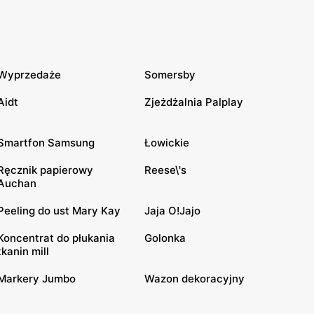
Wyprzedaże
Somersby
Aidt
Zjeżdżalnia Palplay
Smartfon Samsung
Łowickie
Ręcznik papierowy
Reese\'s
Auchan
Peeling do ust Mary Kay
Jaja O!Jajo
Koncentrat do płukania
Golonka
tkanin mill
Markery Jumbo
Wazon dekoracyjny