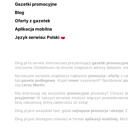
Gazetki promocyjne
Blog
Oferty z gazetek
Aplikacja mobilna
Język serwisu: Polski
Ding.pl to serwis internetowy prezentujący
gazetki promocyjn
otoczenia. Dodatkowo na stronie znajdziesz adresy sklepów, wię
Na naszym serwisie znajdziesz najlepsze
promocje
i
oferty
z ca
lub
panele podłogowe
. Kupić
rower
na prezent? Spróbować
pi
czy
Leroy Merlin
.
Nie interesują cię wszystkie
promocyjne
produkty? Chcesz do
przyjemne
! W naszym serwisie możesz włączyć powiadomieni
listę zakupową, którą zabierzesz ze sobą!
Ding.pl jest wszędzie tam, gdzie
najlepsze promocje
i
okazje
! 
Ding.pl jest dostępne również w formie
aplikacji mobilnej
. Moż