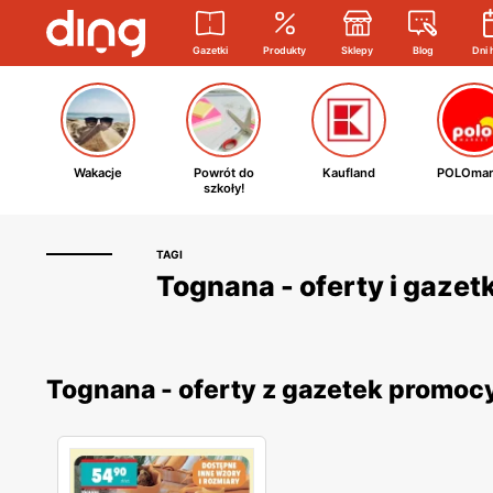
Gazetki
Produkty
Sklepy
Blog
Dni 
Wakacje
Powrót do
Kaufland
POLOmar
szkoły!
TAGI
Tognana - oferty i gazet
Tognana - oferty z gazetek promoc