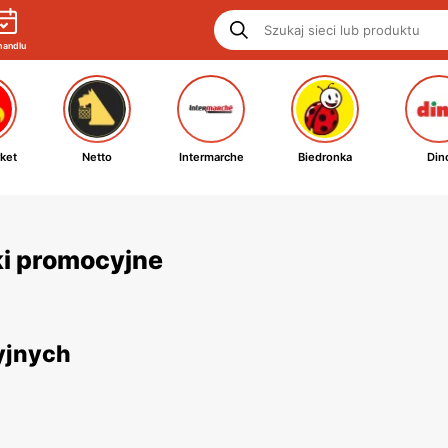
handlu
ket
Netto
Intermarche
Biedronka
Din
ki promocyjne
yjnych