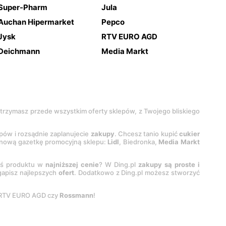
Super-Pharm
Jula
Auchan Hipermarket
Pepco
Jysk
RTV EURO AGD
Deichmann
Media Markt
 otrzymasz przede wszystkim oferty sklepów, z Twojego bliskiego
epów i rozsądnie zaplanujecie
zakupy
. Chcesz tanio kupić
cukier
z nową gazetkę promocyjną sklepu:
Lidl
, Biedronka,
Media Markt
oś produktu w
najniższej cenie
? W Ding.pl
zakupy są proste i
egapisz najlepszych
ofert
. Dodatkowo z Ding.pl możesz stworzyć
 RTV EURO AGD czy
Rossmann
!