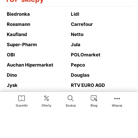
Biedronka
Lidl
Rossmann
Carrefour
Kaufland
Netto
Super-Pharm
Jula
OBI
POLOmarket
Auchan Hipermarket
Pepco
Dino
Douglas
Jysk
RTV EURO AGD
Action
Media Expert
Deichmann
Media Markt
Gazetki
Oferty
Szukaj
Blog
Więcej
Ding.pl to serwis internetowy prezentujący
gazetki promocyjne
oraz
katalogi
sklepów i dużych sieci handlowych. Dzięki
geolokalizacji otrzymasz przede wszystkim oferty sklepów, z