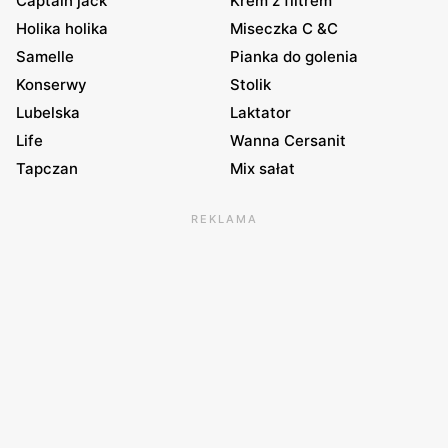
Captain jack
Krem z filtrem
Holika holika
Miseczka C &C
Samelle
Pianka do golenia
Konserwy
Stolik
Lubelska
Laktator
Life
Wanna Cersanit
Tapczan
Mix sałat
REKLAMA