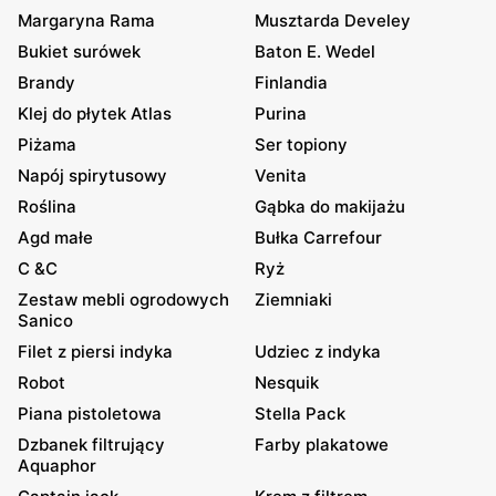
Margaryna Rama
Musztarda Develey
Bukiet surówek
Baton E. Wedel
Brandy
Finlandia
Klej do płytek Atlas
Purina
Piżama
Ser topiony
Napój spirytusowy
Venita
Roślina
Gąbka do makijażu
Agd małe
Bułka Carrefour
C &C
Ryż
Zestaw mebli ogrodowych
Ziemniaki
Sanico
Filet z piersi indyka
Udziec z indyka
Robot
Nesquik
Piana pistoletowa
Stella Pack
Dzbanek filtrujący
Farby plakatowe
Aquaphor