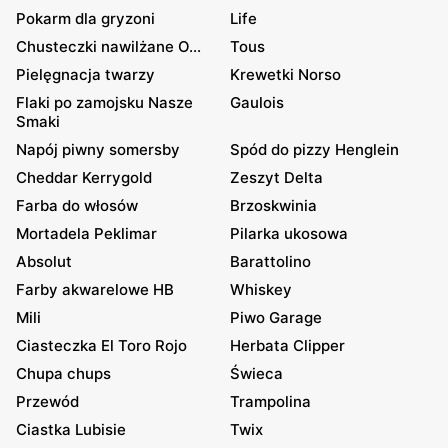
Pokarm dla gryzoni
Life
Chusteczki nawilżane O...
Tous
Pielęgnacja twarzy
Krewetki Norso
Flaki po zamojsku Nasze
Gaulois
Smaki
Napój piwny somersby
Spód do pizzy Henglein
Cheddar Kerrygold
Zeszyt Delta
Farba do włosów
Brzoskwinia
Mortadela Peklimar
Pilarka ukosowa
Absolut
Barattolino
Farby akwarelowe HB
Whiskey
Mili
Piwo Garage
Ciasteczka El Toro Rojo
Herbata Clipper
Chupa chups
Świeca
Przewód
Trampolina
Ciastka Lubisie
Twix