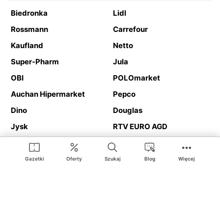
Biedronka
Lidl
Rossmann
Carrefour
Kaufland
Netto
Super-Pharm
Jula
OBI
POLOmarket
Auchan Hipermarket
Pepco
Dino
Douglas
Jysk
RTV EURO AGD
Action
Media Expert
Deichmann
Media Markt
Gazetki
Oferty
Szukaj
Blog
Więcej
Ding.pl to serwis internetowy prezentujący
gazetki promocyjne
oraz
katalogi
sklepów i dużych sieci handlowych. Dzięki
geolokalizacji otrzymasz przede wszystkim oferty sklepów, z
Twojego bliskiego otoczenia. Dodatkowo na stronie znajdziesz
adresy sklepów, więc w trakcie podróży bez problemu trafisz do