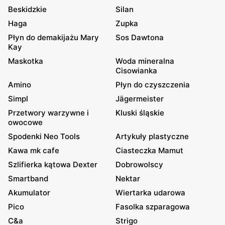
Beskidzkie
Silan
Haga
Zupka
Płyn do demakijażu Mary
Sos Dawtona
Kay
Maskotka
Woda mineralna
Cisowianka
Amino
Płyn do czyszczenia
Simpl
Jägermeister
Przetwory warzywne i
Kluski śląskie
owocowe
Spodenki Neo Tools
Artykuły plastyczne
Kawa mk cafe
Ciasteczka Mamut
Szlifierka kątowa Dexter
Dobrowolscy
Smartband
Nektar
Akumulator
Wiertarka udarowa
Pico
Fasolka szparagowa
C&a
Strigo