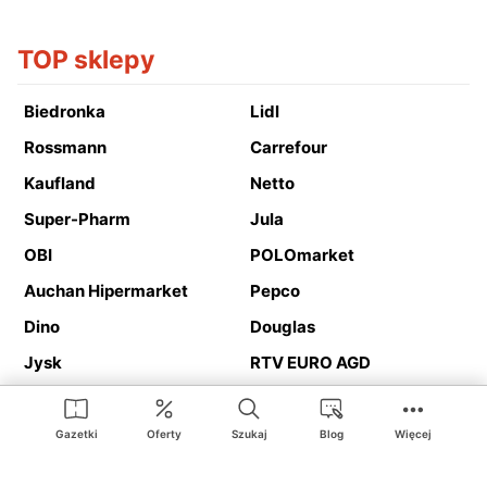
TOP sklepy
Biedronka
Lidl
Rossmann
Carrefour
Kaufland
Netto
Super-Pharm
Jula
OBI
POLOmarket
Auchan Hipermarket
Pepco
Dino
Douglas
Jysk
RTV EURO AGD
Action
Media Expert
Deichmann
Media Markt
Gazetki
Oferty
Szukaj
Blog
Więcej