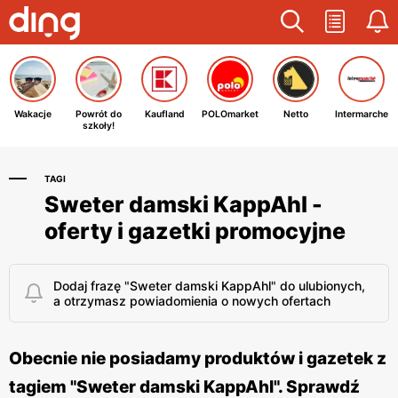
Wakacje
Powrót do
Kaufland
POLOmarket
Netto
Intermarche
szkoły!
TAGI
Sweter damski KappAhl -
oferty i gazetki promocyjne
Dodaj frazę "Sweter damski KappAhl" do ulubionych,
a otrzymasz powiadomienia o nowych ofertach
Obecnie nie posiadamy produktów i gazetek z
tagiem "Sweter damski KappAhl". Sprawdź