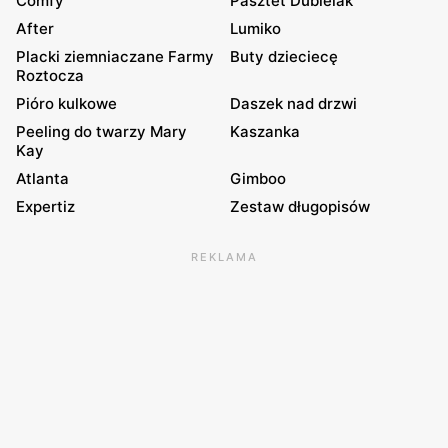
Comfy
Pasztet Dubielak
After
Lumiko
Placki ziemniaczane Farmy
Buty dzieciecę
Roztocza
Pióro kulkowe
Daszek nad drzwi
Peeling do twarzy Mary
Kaszanka
Kay
Atlanta
Gimboo
Expertiz
Zestaw długopisów
REKLAMA