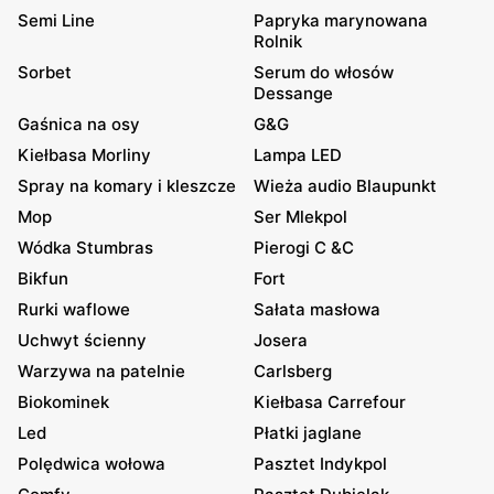
Semi Line
Papryka marynowana
Rolnik
Sorbet
Serum do włosów
Dessange
Gaśnica na osy
G&G
Kiełbasa Morliny
Lampa LED
Spray na komary i kleszcze
Wieża audio Blaupunkt
Mop
Ser Mlekpol
Wódka Stumbras
Pierogi C &C
Bikfun
Fort
Rurki waflowe
Sałata masłowa
Uchwyt ścienny
Josera
Warzywa na patelnie
Carlsberg
Biokominek
Kiełbasa Carrefour
Led
Płatki jaglane
Polędwica wołowa
Pasztet Indykpol