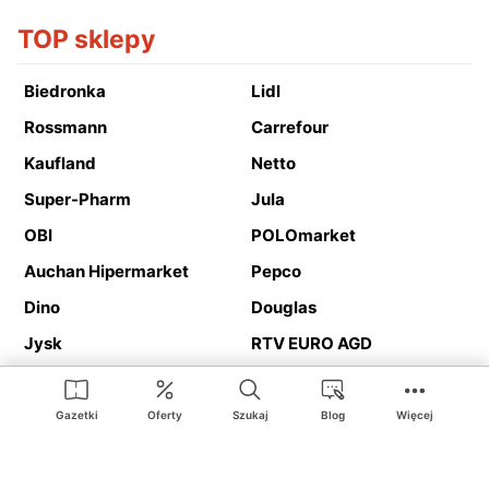
TOP sklepy
Biedronka
Lidl
Rossmann
Carrefour
Kaufland
Netto
Super-Pharm
Jula
OBI
POLOmarket
Auchan Hipermarket
Pepco
Dino
Douglas
Jysk
RTV EURO AGD
Action
Media Expert
Deichmann
Media Markt
Gazetki
Oferty
Szukaj
Blog
Więcej
Ding.pl to serwis internetowy prezentujący
gazetki promocyjne