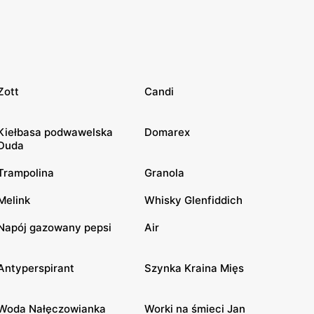
Zott
Candi
Kiełbasa podwawelska
Domarex
Duda
Trampolina
Granola
Melink
Whisky Glenfiddich
Napój gazowany pepsi
Air
Antyperspirant
Szynka Kraina Mięs
Woda Nałęczowianka
Worki na śmieci Jan