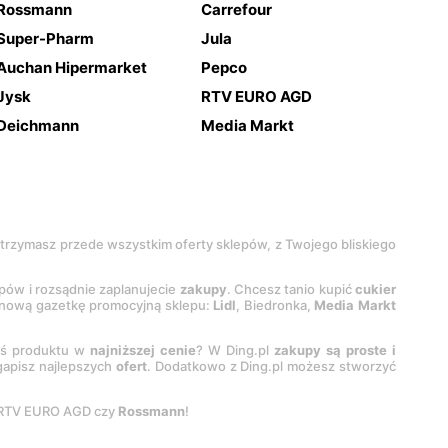
Rossmann
Carrefour
Super-Pharm
Jula
Auchan Hipermarket
Pepco
Jysk
RTV EURO AGD
Deichmann
Media Markt
 otrzymasz przede wszystkim oferty sklepów, z Twojego bliskiego
epów i rozsądnie zaplanujecie
zakupy
. Chcesz tanio kupić
cukier
z nową gazetkę promocyjną sklepu:
Lidl
, Biedronka,
Media Markt
oś produktu w
najniższej cenie
? W Ding.pl
zakupy są proste i
egapisz najlepszych
ofert
. Dodatkowo z Ding.pl możesz stworzyć
 RTV EURO AGD czy
Rossmann
!