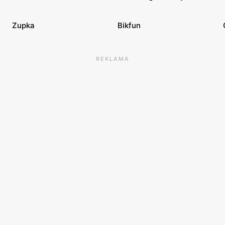
Zupka
Bikfun
REKLAMA