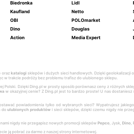
Biedronka
Lidl
Kaufland
Netto
OBI
POLOmarket
Dino
Douglas
Action
Media Expert
e
oraz
katalogi
sklepów i dużych sieci handlowych. Dzięki geolokalizacji
c w trakcie podróży bez problemu trafisz do ulubionego sklepu.
łej Polski. Dzięki Ding.pl w prosty sposób porównasz ceny z różnych skl
wa
w okazyjnej cenie? Z Ding.pl jest to bardzo proste! U nas dostanies
stawać powiadomienia tylko od wybranych sieci? Wypatrujesz jakieg
a do
ulubionych produktów
i sieci sklepów, dzięki czemu nigdy nie prz
Z nami nigdy nie przegapisz nowych promocji sklepów
Pepco
, Jysk,
Dino
,
ecie ją pobrać za darmo z naszej strony internetowej.