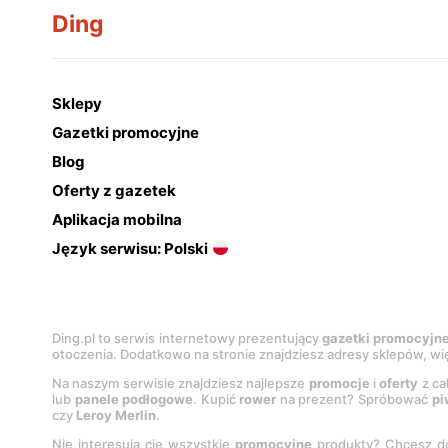
Ding
Sklepy
Gazetki promocyjne
Blog
Oferty z gazetek
Aplikacja mobilna
Język serwisu: Polski
Ding.pl to serwis internetowy prezentujący
gazetki promocyjn
otoczenia. Dodatkowo na stronie znajdziesz adresy sklepów, wię
Na naszym serwisie znajdziesz najlepsze
promocje
i
oferty
z ca
lub
panele podłogowe
. Kupić
rower
na prezent? Spróbować
pi
czy
Leroy Merlin
.
Nie interesują cię wszystkie
promocyjne
produkty? Chcesz do