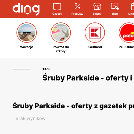
Gazetki
Produkty
Sklepy
Blog
Dni 
Wakacje
Powrót do
Kaufland
POLOmar
szkoły!
TAGI
Śruby Parkside - oferty 
Śruby Parkside - oferty z gazetek
Brak wyników