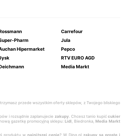
Rossmann
Carrefour
Super-Pharm
Jula
Auchan Hipermarket
Pepco
Jysk
RTV EURO AGD
Deichmann
Media Markt
 otrzymasz przede wszystkim oferty sklepów, z Twojego bliskiego
epów i rozsądnie zaplanujecie
zakupy
. Chcesz tanio kupić
cukier
z nową gazetkę promocyjną sklepu:
Lidl
, Biedronka,
Media Markt
oś produktu w
najniższej cenie
? W Ding.pl
zakupy są proste i