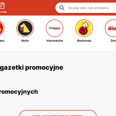
handlu
ket
Netto
Intermarche
Biedronka
Din
i gazetki promocyjne
 promocyjnych