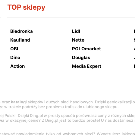
TOP sklepy
Biedronka
Lidl
Kaufland
Netto
OBI
POLOmarket
Dino
Douglas
Action
Media Expert
e
oraz
katalogi
sklepów i dużych sieci handlowych. Dzięki geolokalizacji
c w trakcie podróży bez problemu trafisz do ulubionego sklepu.
łej Polski. Dzięki Ding.pl w prosty sposób porównasz ceny z różnych skl
wa
w okazyjnej cenie? Z Ding.pl jest to bardzo proste! U nas dostanies
stawać powiadomienia tylko od wybranych sieci? Wypatrujesz jakieg