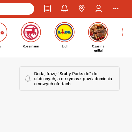
o
Rossmann
Lidl
Czas na
Ta
grilla!
kosm
Dodaj frazę "Śruby Parkside" do
ulubionych, a otrzymasz powiadomienia
o nowych ofertach