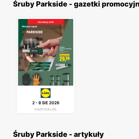
Śruby Parkside - gazetki promocyj
2
-
8 SIE 2026
GAZETKA LIDL
Śruby Parkside - artykuły