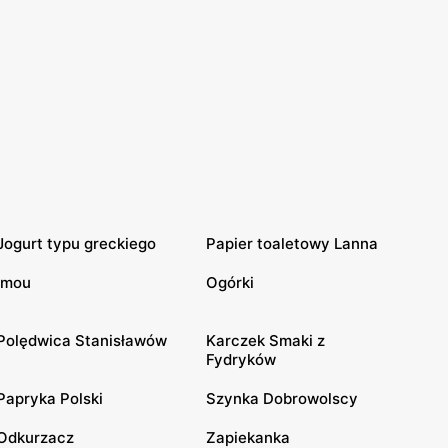
Jogurt typu greckiego
Papier toaletowy Lanna
Imou
Ogórki
Polędwica Stanisławów
Karczek Smaki z
Fydryków
Papryka Polski
Szynka Dobrowolscy
Odkurzacz
Zapiekanka