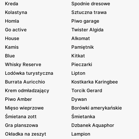
Kreda
Spodnie dresowe
Kolastyna
Sztuczna trawa
Homla
Piwo garage
Go active
Twister Algida
House
Alkomat
Kamis
Pamiętnik
Blue
Kitkat
Whisky Reserve
Pieczarki
Lodówka turystyczna
Lipton
Burrata Auricchio
Kostkarka Karingbee
Krem odmładzający
Torcik Gerard
Piwo Amber
Dywan
Mięso wieprzowe
Borówki amerykańskie
Śmietana zott
Śmietanka
Gra planszowa
Dzbanek Aquaphor
Okładka na zeszyt
Lampion