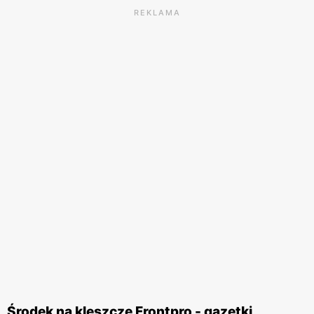
REKLAMA
Środek na kleszcze Frontpro - gazetki