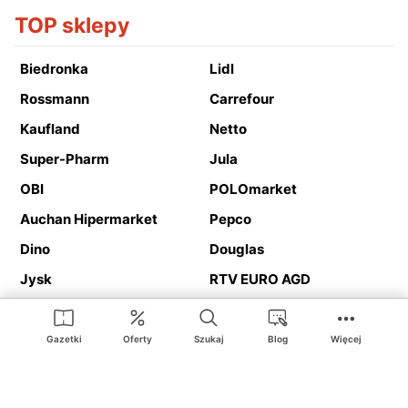
TOP sklepy
Biedronka
Lidl
Rossmann
Carrefour
Kaufland
Netto
Super-Pharm
Jula
OBI
POLOmarket
Auchan Hipermarket
Pepco
Dino
Douglas
Jysk
RTV EURO AGD
Action
Media Expert
Deichmann
Media Markt
Gazetki
Oferty
Szukaj
Blog
Więcej
Ding.pl to serwis internetowy prezentujący
gazetki promocyjne
oraz
katalogi
sklepów i dużych sieci handlowych. Dzięki