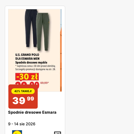
42% TANIEJ!
39
99
Spodnie dresowe Esmara
9
-
14 sie 2026