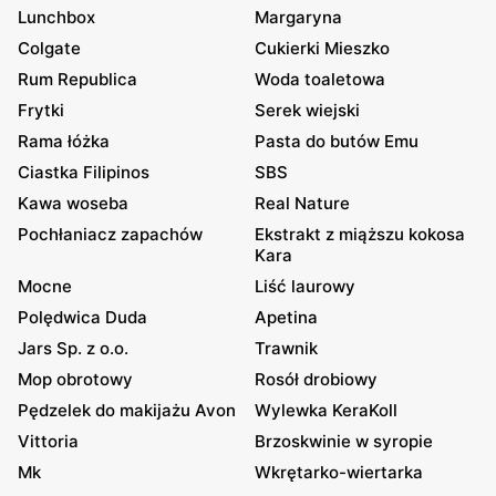
Lunchbox
Margaryna
Colgate
Cukierki Mieszko
Rum Republica
Woda toaletowa
Frytki
Serek wiejski
Rama łóżka
Pasta do butów Emu
Ciastka Filipinos
SBS
Kawa woseba
Real Nature
Pochłaniacz zapachów
Ekstrakt z miąższu kokosa
Kara
Mocne
Liść laurowy
Polędwica Duda
Apetina
Jars Sp. z o.o.
Trawnik
Mop obrotowy
Rosół drobiowy
Pędzelek do makijażu Avon
Wylewka KeraKoll
Vittoria
Brzoskwinie w syropie
Mk
Wkrętarko-wiertarka