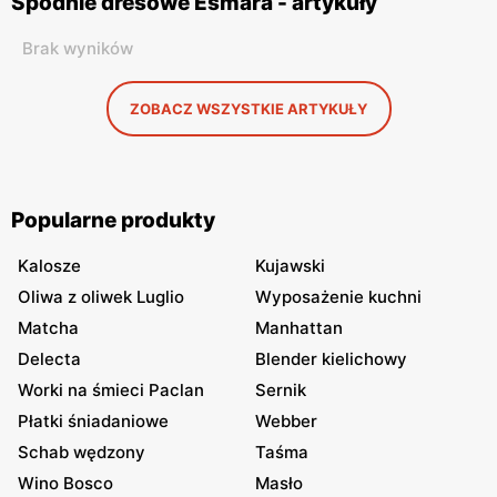
Spodnie dresowe Esmara - artykuły
Brak wyników
ZOBACZ WSZYSTKIE ARTYKUŁY
Popularne produkty
Kalosze
Kujawski
Oliwa z oliwek Luglio
Wyposażenie kuchni
Matcha
Manhattan
Delecta
Blender kielichowy
Worki na śmieci Paclan
Sernik
Płatki śniadaniowe
Webber
Schab wędzony
Taśma
Wino Bosco
Masło