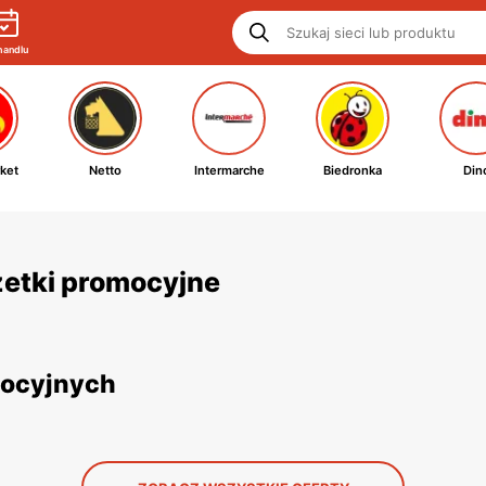
handlu
ket
Netto
Intermarche
Biedronka
Din
zetki promocyjne
mocyjnych