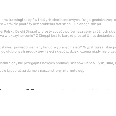
e
oraz
katalogi
sklepów i dużych sieci handlowych. Dzięki geolokalizacji
c w trakcie podróży bez problemu trafisz do ulubionego sklepu.
łej Polski. Dzięki Ding.pl w prosty sposób porównasz ceny z różnych skl
wa
w okazyjnej cenie? Z Ding.pl jest to bardzo proste! U nas dostanies
stawać powiadomienia tylko od wybranych sieci? Wypatrujesz jakieg
a do
ulubionych produktów
i sieci sklepów, dzięki czemu nigdy nie prz
Z nami nigdy nie przegapisz nowych promocji sklepów
Pepco
, Jysk,
Dino
,
ecie ją pobrać za darmo z naszej strony internetowej.