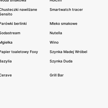
Woda smakowa
Holcim
Chusteczki nawilżane
Smartwatch tracer
Sensito
Parówki berlinki
Mleko smakowe
Sodastream
Nutella
Mgiełka
Wino
Papier toaletowy Foxy
Szynka Madej Wróbel
Bazylia
Szynka Duda
Cerave
Grill Bar