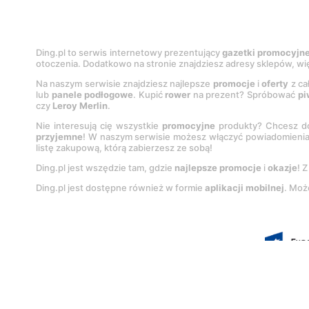
Ding.pl to serwis internetowy prezentujący
gazetki promocyjn
otoczenia. Dodatkowo na stronie znajdziesz adresy sklepów, wię
Na naszym serwisie znajdziesz najlepsze
promocje
i
oferty
z ca
lub
panele podłogowe
. Kupić
rower
na prezent? Spróbować
pi
czy
Leroy Merlin
.
Nie interesują cię wszystkie
promocyjne
produkty? Chcesz do
przyjemne
! W naszym serwisie możesz włączyć powiadomieni
listę zakupową, którą zabierzesz ze sobą!
Ding.pl jest wszędzie tam, gdzie
najlepsze promocje
i
okazje
! 
Ding.pl jest dostępne również w formie
aplikacji mobilnej
. Moż