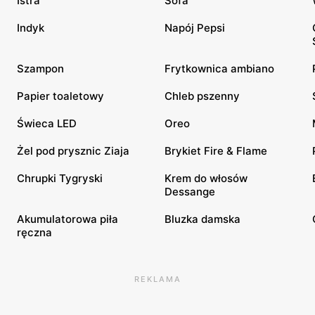
Istra
Sofa
Indyk
Napój Pepsi
Szampon
Frytkownica ambiano
Papier toaletowy
Chleb pszenny
Świeca LED
Oreo
Żel pod prysznic Ziaja
Brykiet Fire & Flame
Chrupki Tygryski
Krem do włosów
Dessange
Akumulatorowa piła
Bluzka damska
ręczna
REKLAMA