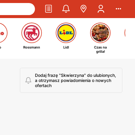
o
Rossmann
Lidl
Czas na
Ta
grilla!
kosm
Dodaj frazę "Skwierzyna" do ulubionych,
a otrzymasz powiadomienia o nowych
ofertach