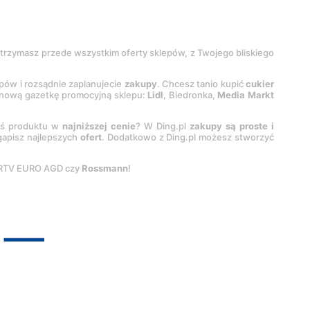
 otrzymasz przede wszystkim oferty sklepów, z Twojego bliskiego
epów i rozsądnie zaplanujecie
zakupy
. Chcesz tanio kupić
cukier
z nową gazetkę promocyjną sklepu:
Lidl
, Biedronka,
Media Markt
oś produktu w
najniższej cenie
? W Ding.pl
zakupy są proste i
egapisz najlepszych
ofert
. Dodatkowo z Ding.pl możesz stworzyć
 RTV EURO AGD czy
Rossmann
!