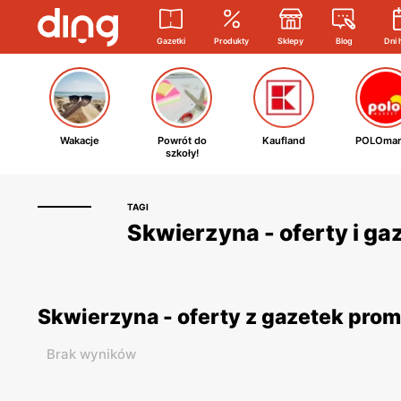
Gazetki
Produkty
Sklepy
Blog
Dni 
Wakacje
Powrót do
Kaufland
POLOmar
szkoły!
TAGI
Skwierzyna - oferty i ga
Skwierzyna - oferty z gazetek pro
Brak wyników