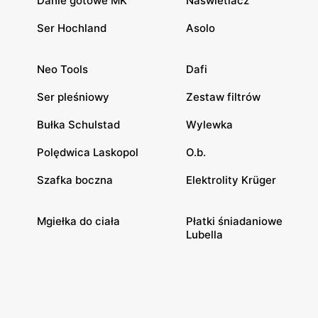
Danie gotowe MK
Naświetlacz
Ser Hochland
Asolo
Neo Tools
Dafi
Ser pleśniowy
Zestaw filtrów
Bułka Schulstad
Wylewka
Polędwica Laskopol
O.b.
Szafka boczna
Elektrolity Krüger
Mgiełka do ciała
Płatki śniadaniowe
Lubella