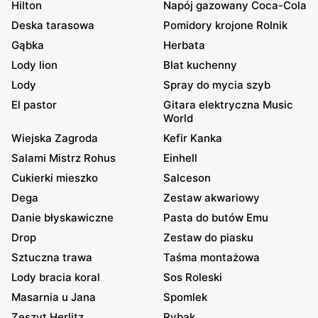
Hilton
Napój gazowany Coca-Cola
Deska tarasowa
Pomidory krojone Rolnik
Gąbka
Herbata
Lody lion
Blat kuchenny
Lody
Spray do mycia szyb
El pastor
Gitara elektryczna Music
World
Wiejska Zagroda
Kefir Kanka
Salami Mistrz Rohus
Einhell
Cukierki mieszko
Salceson
Dega
Zestaw akwariowy
Danie błyskawiczne
Pasta do butów Emu
Drop
Zestaw do piasku
Sztuczna trawa
Taśma montażowa
Lody bracia koral
Sos Roleski
Masarnia u Jana
Spomlek
Zeszyt Herlitz
Rybak