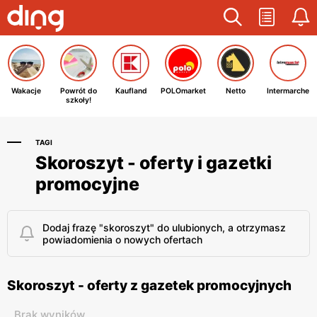
Wakacje
Powrót do
Kaufland
POLOmarket
Netto
Intermarche
szkoły!
TAGI
Skoroszyt - oferty i gazetki
promocyjne
Dodaj frazę "skoroszyt" do ulubionych, a otrzymasz
powiadomienia o nowych ofertach
Skoroszyt - oferty z gazetek promocyjnych
Brak wyników