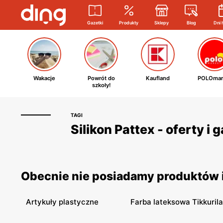
Gazetki
Produkty
Sklepy
Blog
Dni 
Wakacje
Powrót do
Kaufland
POLOmar
szkoły!
TAGI
Silikon Pattex - oferty i
Obecnie nie posiadamy produktów i 
Artykuły plastyczne
Farba lateksowa Tikkurila