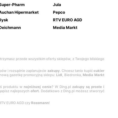
Super-Pharm
Jula
Auchan Hipermarket
Pepco
Jysk
RTV EURO AGD
Deichmann
Media Markt
 otrzymasz przede wszystkim oferty sklepów, z Twojego bliskiego
epów i rozsądnie zaplanujecie
zakupy
. Chcesz tanio kupić
cukier
z nową gazetkę promocyjną sklepu:
Lidl
, Biedronka,
Media Markt
oś produktu w
najniższej cenie
? W Ding.pl
zakupy są proste i
egapisz najlepszych
ofert
. Dodatkowo z Ding.pl możesz stworzyć
 RTV EURO AGD czy
Rossmann
!