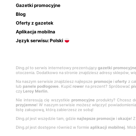
Gazetki promocyjne
Blog
Oferty z gazetek
Aplikacja mobilna
Język serwisu: Polski
Ding.pl to serwis internetowy prezentujący
gazetki promocyjn
otoczenia. Dodatkowo na stronie znajdziesz adresy sklepów, wię
Na naszym serwisie znajdziesz najlepsze
promocje
i
oferty
z ca
lub
panele podłogowe
. Kupić
rower
na prezent? Spróbować
pi
czy
Leroy Merlin
.
Nie interesują cię wszystkie
promocyjne
produkty? Chcesz do
przyjemne
! W naszym serwisie możesz włączyć powiadomieni
listę zakupową, którą zabierzesz ze sobą!
Ding.pl jest wszędzie tam, gdzie
najlepsze promocje
i
okazje
! 
Ding.pl jest dostępne również w formie
aplikacji mobilnej
. Moż