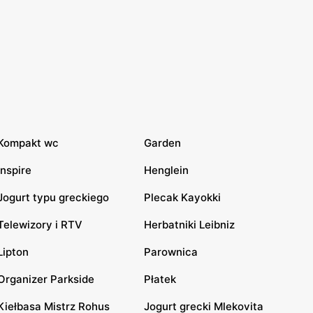
Kompakt wc
Garden
Inspire
Henglein
Jogurt typu greckiego
Plecak Kayokki
Telewizory i RTV
Herbatniki Leibniz
Lipton
Parownica
Organizer Parkside
Płatek
Kiełbasa Mistrz Rohus
Jogurt grecki Mlekovita