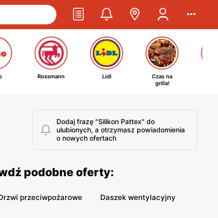
o
Rossmann
Lidl
Czas na
Ta
grilla!
kosm
Dodaj frazę "Silikon Pattex" do
ulubionych, a otrzymasz powiadomienia
o nowych ofertach
awdź podobne oferty:
Drzwi przeciwpożarowe
Daszek wentylacyjny