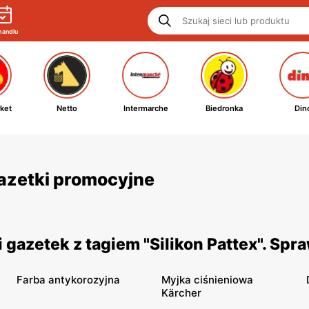
handlu
ket
Netto
Intermarche
Biedronka
Din
 gazetki promocyjne
gazetek z tagiem "Silikon Pattex". Spr
Farba antykorozyjna
Myjka ciśnieniowa
Kärcher