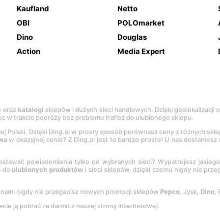
Kaufland
Netto
OBI
POLOmarket
Dino
Douglas
Action
Media Expert
e
oraz
katalogi
sklepów i dużych sieci handlowych. Dzięki geolokalizacji
c w trakcie podróży bez problemu trafisz do ulubionego sklepu.
łej Polski. Dzięki Ding.pl w prosty sposób porównasz ceny z różnych skl
wa
w okazyjnej cenie? Z Ding.pl jest to bardzo proste! U nas dostanies
stawać powiadomienia tylko od wybranych sieci? Wypatrujesz jakieg
a do
ulubionych produktów
i sieci sklepów, dzięki czemu nigdy nie prz
Z nami nigdy nie przegapisz nowych promocji sklepów
Pepco
, Jysk,
Dino
,
ecie ją pobrać za darmo z naszej strony internetowej.