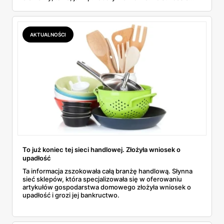
robota znanej sieci, teraz do cybergry z klientami włącza
się kolejna sieć handlowa.
AKTUALNOŚCI
To już koniec tej sieci handlowej. Złożyła wniosek o
upadłość
Ta informacja zszokowała całą branżę handlową. Słynna
sieć sklepów, która specjalizowała się w oferowaniu
artykułów gospodarstwa domowego złożyła wniosek o
upadłość i grozi jej bankructwo.