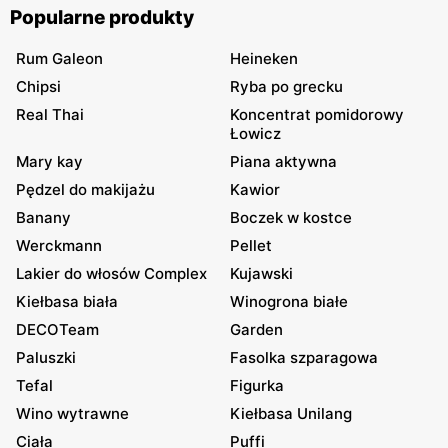
Popularne produkty
Rum Galeon
Heineken
Chipsi
Ryba po grecku
Real Thai
Koncentrat pomidorowy
Łowicz
Mary kay
Piana aktywna
Pędzel do makijażu
Kawior
Banany
Boczek w kostce
Werckmann
Pellet
Lakier do włosów Complex
Kujawski
Kiełbasa biała
Winogrona białe
DECOTeam
Garden
Paluszki
Fasolka szparagowa
Tefal
Figurka
Wino wytrawne
Kiełbasa Unilang
Ciała
Puffi