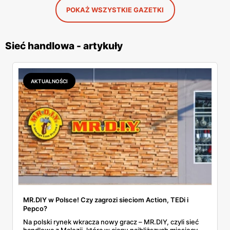
POKAŻ WSZYSTKIE GAZETKI
Sieć handlowa - artykuły
AKTUALNOŚCI
MR.DIY w Polsce! Czy zagrozi sieciom Action, TEDi i
Pepco?
Na polski rynek wkracza nowy gracz – MR.DIY, czyli sieć
handlowa z Malezji, która w ciągu najbliższych miesięcy