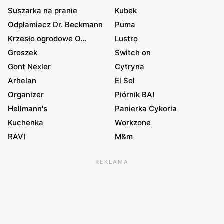
Suszarka na pranie
Kubek
Odplamiacz Dr. Beckmann
Puma
Krzesło ogrodowe O...
Lustro
Groszek
Switch on
Gont Nexler
Cytryna
Arhelan
El Sol
Organizer
Piórnik BA!
Hellmann's
Panierka Cykoria
Kuchenka
Workzone
RAVI
M&m
REKLAMA